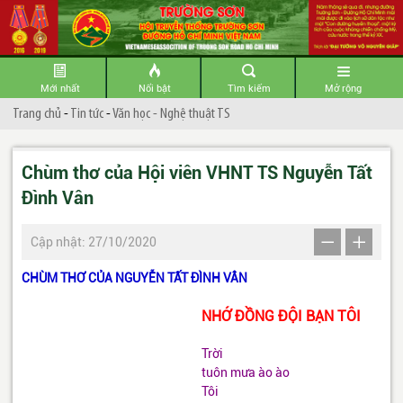
Mới nhất
Nổi bật
Tìm kiếm
Mở rộng
Trang chủ
-
Tin tức
-
Văn học - Nghệ thuật TS
Chùm thơ của Hội viên VHNT TS Nguyễn Tất
Đình Vân
Cập nhật: 27/10/2020
CHÙM THƠ CỦA NGUYỄN TẤT ĐÌNH VÂN
NHỚ ĐỒNG ĐỘI BẠN TÔI
Trời
tuôn mưa ào ào
Tôi