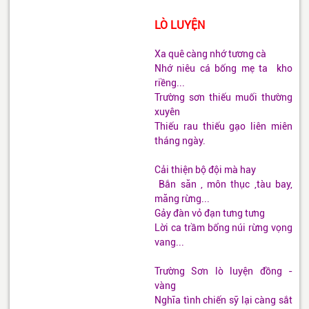
LÒ LUYỆN
Xa quê càng nhớ tương cà
Nhớ niêu cá bống mẹ ta kho
riềng...
Trường sơn thiếu muối thường
xuyên
Thiếu rau thiếu gạo liên miên
tháng ngày.
Cải thiện bộ đội mà hay
Bắn săn , môn thục ,tàu bay,
măng rừng...
Gảy đàn vỏ đạn tưng tưng
Lời ca trầm bổng núi rừng vọng
vang...
Trường Sơn lò luyện đồng -
vàng
Nghĩa tình chiến sỹ lại càng sắt