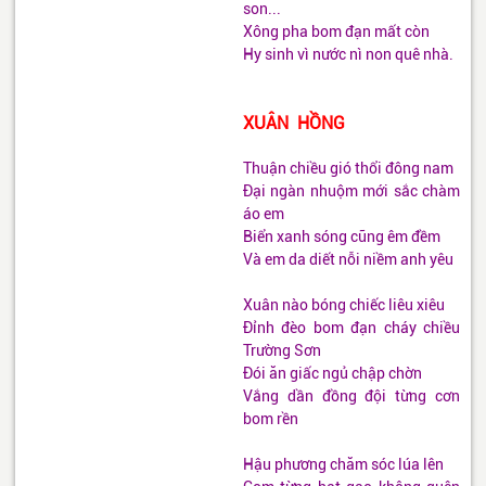
son...
Xông pha bom đạn mất còn
Hy sinh vì nước nì non quê nhà.
XUÂN HỒNG
Thuận chiều gió thổi đông nam
Đại ngàn nhuộm mới sắc chàm
áo em
Biển xanh sóng cũng êm đềm
Và em da diết nỗi niềm anh yêu
Xuân nào bóng chiếc liêu xiêu
Đỉnh đèo bom đạn cháy chiều
Trường Sơn
Đói ăn giấc ngủ chập chờn
Vắng dần đồng đội từng cơn
bom rền
Hậu phương chăm sóc lúa lên