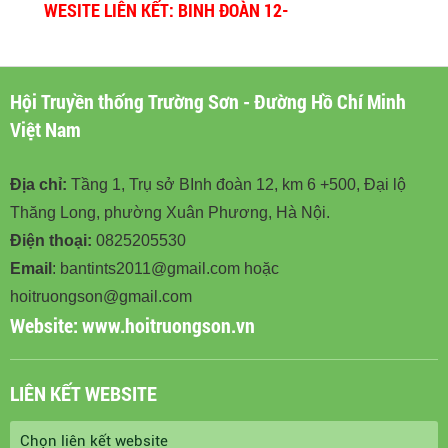
WESITE LIÊN KẾT: BINH ĐOÀN 12-
BINHDOAN12.VN
Hội Truyền thống Trường Sơn - Đường Hồ Chí Minh
Việt Nam
Địa chỉ:
Tầng 1, Trụ sở BInh đoàn 12, km 6 +500, Đại lộ
Thăng Long, phường Xuân Phương, Hà Nội.
Điện thoại:
0825205530
Email
: bantints2011@gmail.com hoặc
hoitruongson@gmail.com
Website:
www.hoitruongson.vn
LIÊN KẾT WEBSITE