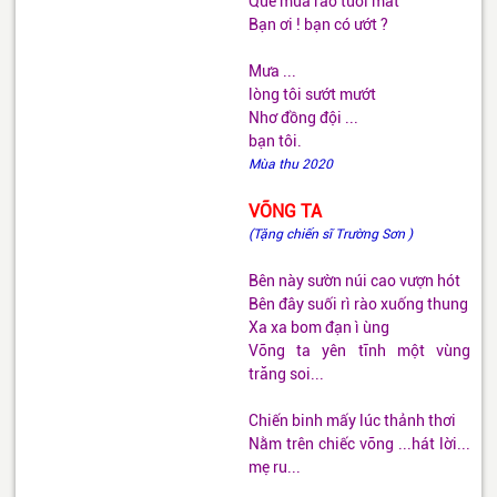
Quê mưa rào tươi mát
Bạn ơi ! bạn có ướt ?
Mưa ...
lòng tôi sướt mướt
Nhơ đồng đội ...
bạn tôi.
Mùa thu 2020
VÕNG TA
(Tặng chiến sĩ Trường Sơn )
Bên này sườn núi cao vượn hót
Bên đây suối rì rào xuống thung
Xa xa bom đạn ì ùng
Võng ta yên tĩnh một vùng
trăng soi...
Chiến binh mấy lúc thảnh thơi
Nằm trên chiếc võng ...hát lời...
mẹ ru...