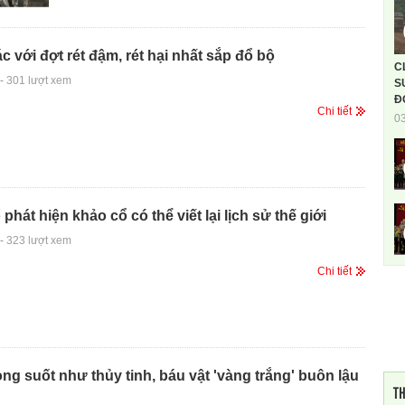
c với đợt rét đậm, rét hại nhất sắp đổ bộ
C
-
301 lượt xem
S
Đ
Chi tiết
0
phát hiện khảo cổ có thể viết lại lịch sử thế giới
-
323 lượt xem
Chi tiết
ng suốt như thủy tinh, báu vật 'vàng trắng' buôn lậu
TH
u