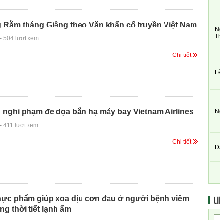
g Rằm tháng Giêng theo Văn khấn cổ truyền Việt Nam
N
T
-
504 lượt xem
Chi tiết
L
 nghi phạm đe dọa bắn hạ máy bay Vietnam Airlines
N
-
411 lượt xem
Chi tiết
Đ
LI
thực phẩm giúp xoa dịu cơn đau ở người bệnh viêm
ng thời tiết lạnh ẩm