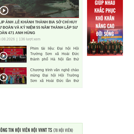
LIP ẢNH .LỄ KHÁNH THÀNH BIA SỞ CHỈ HUY
Ư ĐOÀN VÀ KỶ NIỆM 55 NĂM THÀNH LẬP SƯ
OÀN 471 ANH HÙNG
3.08.2026
|
136 lượt xem
Phim tài liệu: Đại hội Hội
Trường Sơn xã Hoài Đức
thành phố Hà Nội lần thứ
nhất, nhiệm kì 2026-2031
Chương trình văn nghệ chào
mừng Đại hội Hội Trường
Sơn xã Hoài Đức lần thứ
nhất, nhiệm kì 2026-2031
ÔNG TIN HỘI VIÊN HỘI VHNT TS
(78 HỘI VIÊN)