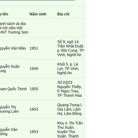
ọ tên
Năm sinh
Địa chỉ
anh sách và địa
ỉ hội viên Hội
HNT Trường Sơn
Số 9, ngõ 14,
Trần Nhật Duật,
guyễn Văn Mão
1951
p. Đội Cung, TP.
Vinh, Nghệ An
Khối 5, p. Lê
guyễn Xuân
1949
Lợi, TP. Vinh,
ung
Nghệ An
Số 03/23
Nguyễn Thiếp,
hạm Quốc Thịnh
1955
P. Ngọc Trạo,
TP. Thanh Háa
Quang Trung I,
guyễn Thị
1953
Gia Lâm, Lâm
hương Liên
Hà, Lâm Đồng
Khu 4, Thị Trấn
Thọ Xuân,
guyễn Văn
1953
huyện Thọ
hống.
Xuân, Thanh