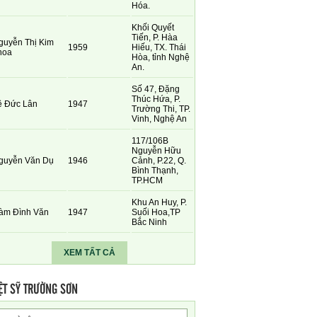
Hóa.
Khối Quyết
Tiến, P. Hàa
guyễn Thị Kim
1959
Hiếu, TX. Thái
hoa
Hòa, tỉnh Nghệ
An.
Số 47, Đặng
Thúc Hứa, P.
ê Đức Lân
1947
Trường Thi, TP.
Vinh, Nghệ An
117/106B
Nguyễn Hữu
guyễn Văn Dụ
1946
Cảnh, P.22, Q.
Bình Thạnh,
TP.HCM
Khu An Huy, P.
àm Đình Văn
1947
Suối Hoa,TP
Bắc Ninh
XEM TẤT CẢ
ỆT SỸ TRƯỜNG SƠN