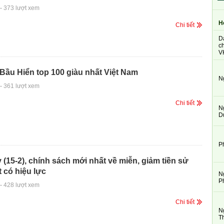
-
373 lượt xem
H
Chi tiết
D
ch
V
 Bầu Hiển top 100 giàu nhất Việt Nam
N
-
361 lượt xem
Chi tiết
N
D
P
(15-2), chính sách mới nhất về miễn, giảm tiền sử
 có hiệu lực
N
P
-
428 lượt xem
Chi tiết
N
T