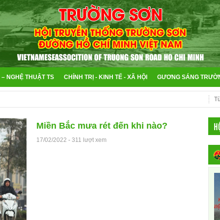
 – NGHỆ THUẬT TS
CHÍNH TRỊ - KINH TẾ - XÃ HỘI
GƯƠNG SÁNG TRƯỜ
H
Miền Bắc mưa rét đến khi nào?
17/02/2022
-
311 lượt xem