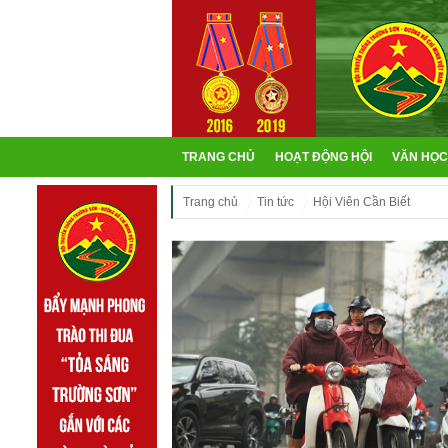
TRANG CHỦ
HOẠT ĐỘNG HỘI
VĂN HỌC
Trang chủ
Tin tức
Hội Viên Cần Biết