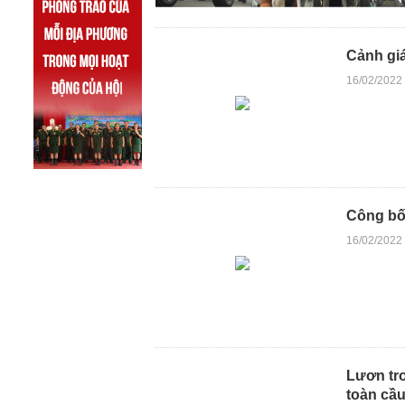
Cảnh giá
16/02/2022
Công bố 
16/02/2022
Lươn tro
toàn cầ