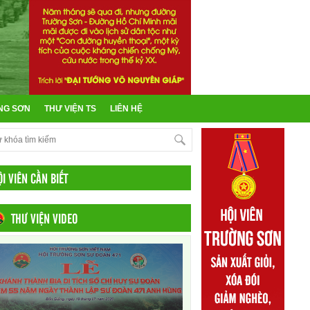
NG SƠN
THƯ VIỆN TS
LIÊN HỆ
ỘI VIÊN CẦN BIẾT
THƯ VIỆN VIDEO