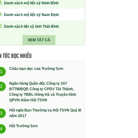
8.
Danh sách mộ liệt sỹ Ninh Bình
9.
Danh sách mộ liệt sỹ Nam Định
0.
Danh sách liệt sỹ tỉnh Thái Bình
XEM TẤT CẢ
N TỨC ĐỌC NHIỀU
Chào bạn đọc của Trường Sơn
1
Ngân hàng Quân đội, Công ty 207
2
BTTM/BQP, Công ty CPDV Tất Thành,
Công ty TBĐL Hồng Hà và Truyền hình
QPVN thăm Hội TSVN
Hội nghị Ban Thường vụ Hội TSVN Quý III
3
năm 2017
Hội Trường Sơn
4