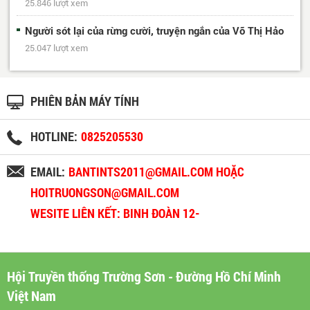
25.846 lượt xem
Người sót lại của rừng cười, truyện ngắn của Võ Thị Hảo
25.047 lượt xem
PHIÊN BẢN MÁY TÍNH
HOTLINE:
0825205530
EMAIL:
BANTINTS2011@GMAIL.COM HOẶC
HOITRUONGSON@GMAIL.COM
WESITE LIÊN KẾT: BINH ĐOÀN 12-
BINHDOAN12.VN
Hội Truyền thống Trường Sơn - Đường Hồ Chí Minh
Việt Nam