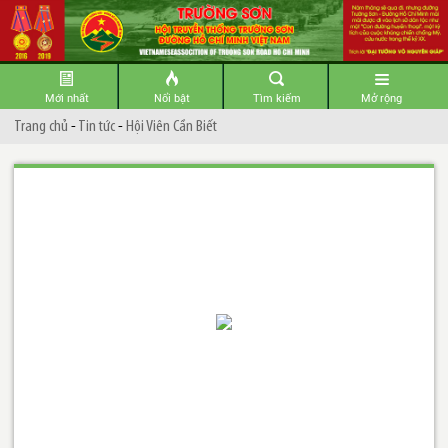
Mới nhất
Nổi bật
Tìm kiếm
Mở rộng
Trang chủ
-
Tin tức
-
Hội Viên Cần Biết