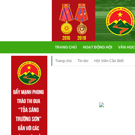
TRANG CHỦ
HOẠT ĐỘNG HỘI
VĂN HỌC
Trang chủ
Tin tức
Hội Viên Cần Biết