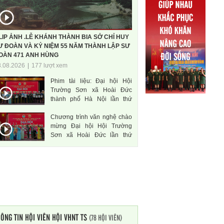
LIP ẢNH .LỄ KHÁNH THÀNH BIA SỞ CHỈ HUY
Ư ĐOÀN VÀ KỶ NIỆM 55 NĂM THÀNH LẬP SƯ
OÀN 471 ANH HÙNG
3.08.2026
|
177 lượt xem
Phim tài liệu: Đại hội Hội
Trường Sơn xã Hoài Đức
thành phố Hà Nội lần thứ
nhất, nhiệm kì 2026-2031
Chương trình văn nghệ chào
mừng Đại hội Hội Trường
Sơn xã Hoài Đức lần thứ
nhất, nhiệm kì 2026-2031
ÔNG TIN HỘI VIÊN HỘI VHNT TS
(78 HỘI VIÊN)