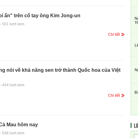
bí ẩn" trên cổ tay ông Kim Jong-un
N
T
-
501 lượt xem
Chi tiết
L
g nói về khả năng sen trở thành Quốc hoa của Việt
N
-
454 lượt xem
Đ
Chi tiết
LI
 Cà Mau hôm nay
-
548 lượt xem