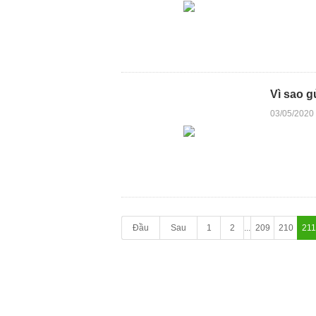
Vì sao g
03/05/2020
Đầu
Sau
1
2
...
209
210
211