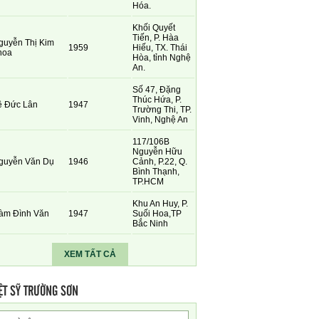
Hóa.
Khối Quyết
Tiến, P. Hàa
guyễn Thị Kim
1959
Hiếu, TX. Thái
hoa
Hòa, tỉnh Nghệ
An.
Số 47, Đặng
Thúc Hứa, P.
ê Đức Lân
1947
Trường Thi, TP.
Vinh, Nghệ An
117/106B
Nguyễn Hữu
guyễn Văn Dụ
1946
Cảnh, P.22, Q.
Bình Thạnh,
TP.HCM
Khu An Huy, P.
àm Đình Văn
1947
Suối Hoa,TP
Bắc Ninh
XEM TẤT CẢ
ỆT SỸ TRƯỜNG SƠN