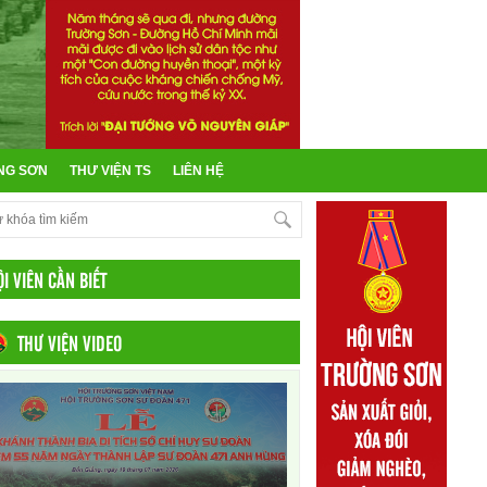
NG SƠN
THƯ VIỆN TS
LIÊN HỆ
ỘI VIÊN CẦN BIẾT
THƯ VIỆN VIDEO