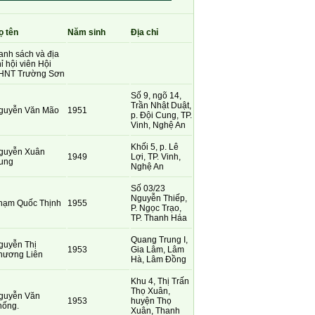
ọ tên
Năm sinh
Địa chỉ
anh sách và địa
ỉ hội viên Hội
HNT Trường Sơn
Số 9, ngõ 14,
Trần Nhật Duật,
guyễn Văn Mão
1951
p. Đội Cung, TP.
Vinh, Nghệ An
Khối 5, p. Lê
guyễn Xuân
1949
Lợi, TP. Vinh,
ung
Nghệ An
Số 03/23
Nguyễn Thiếp,
hạm Quốc Thịnh
1955
P. Ngọc Trạo,
TP. Thanh Háa
Quang Trung I,
guyễn Thị
1953
Gia Lâm, Lâm
hương Liên
Hà, Lâm Đồng
Khu 4, Thị Trấn
Thọ Xuân,
guyễn Văn
1953
huyện Thọ
hống.
Xuân, Thanh