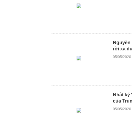
Nguyễn Đ
rời xa d
05/05/2020
Nhật ký 
của Tru
05/05/2020