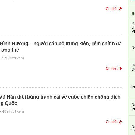
Chi tiết
H
D
ch
V
ình Hương – người cán bộ trung kiên, liêm chính đã
N
ương thế
-
570 lượt xem
N
Chi tiết
D
P
Vũ Hán thổi bùng tranh cãi về cuộc chiến chống dịch
ng Quốc
N
P
-
489 lượt xem
Chi tiết
N
T