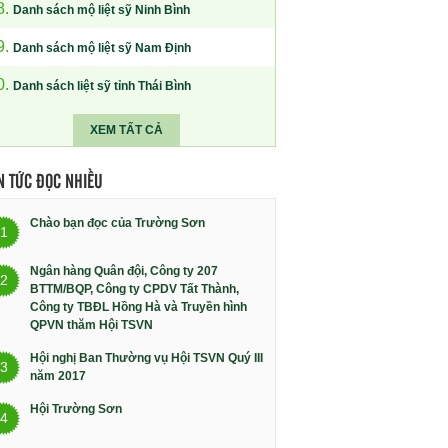
8.
Danh sách mộ liệt sỹ Ninh Bình
9.
Danh sách mộ liệt sỹ Nam Định
0.
Danh sách liệt sỹ tỉnh Thái Bình
XEM TẤT CẢ
N TỨC ĐỌC NHIỀU
Chào bạn đọc của Trường Sơn
1
Ngân hàng Quân đội, Công ty 207
2
BTTM/BQP, Công ty CPDV Tất Thành,
Công ty TBĐL Hồng Hà và Truyền hình
QPVN thăm Hội TSVN
Hội nghị Ban Thường vụ Hội TSVN Quý III
3
năm 2017
Hội Trường Sơn
4