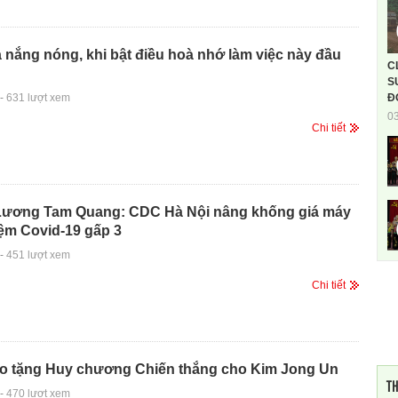
nắng nóng, khi bật điều hoà nhớ làm việc này đầu
C
S
-
631 lượt xem
Đ
0
Chi tiết
ương Tam Quang: CDC Hà Nội nâng khống giá máy
ệm Covid-19 gấp 3
-
451 lượt xem
Chi tiết
rao tặng Huy chương Chiến thắng cho Kim Jong Un
TH
-
470 lượt xem