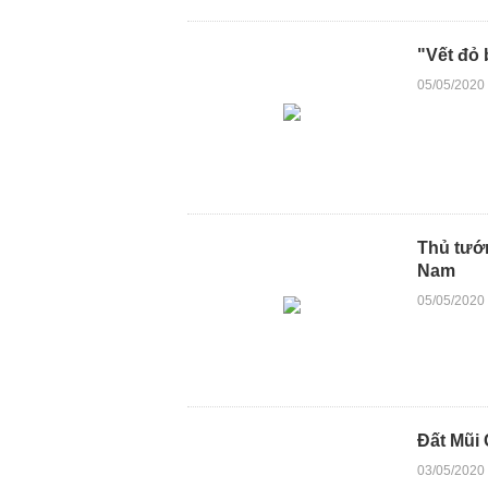
"Vết đỏ 
05/05/2020
Thủ tướn
Nam
05/05/2020
Đất Mũi
03/05/2020