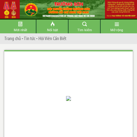
Mới nhất
Nổi bật
Tìm kiếm
Mở rộng
Trang chủ
-
Tin tức
-
Hội Viên Cần Biết