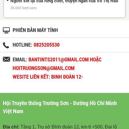
Người sót lại của rừng cười, truyện ngắn của Võ Thị Hảo
25.002 lượt xem
PHIÊN BẢN MÁY TÍNH
HOTLINE:
0825205530
EMAIL:
BANTINTS2011@GMAIL.COM HOẶC
HOITRUONGSON@GMAIL.COM
WESITE LIÊN KẾT: BINH ĐOÀN 12-
BINHDOAN12.VN
Hội Truyền thống Trường Sơn - Đường Hồ Chí Minh
Việt Nam
Địa chỉ:
Tầng 1, Trụ sở BInh đoàn 12, km 6 +500, Đại lộ