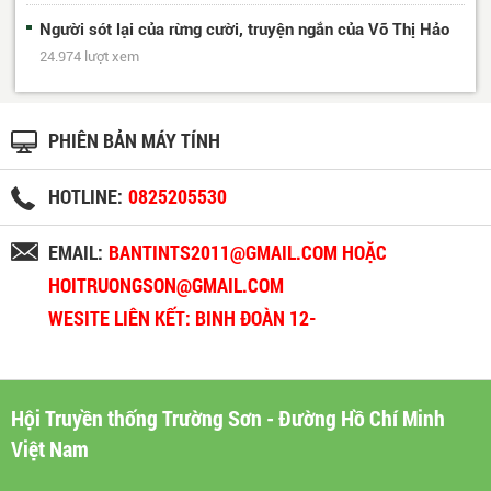
Người sót lại của rừng cười, truyện ngắn của Võ Thị Hảo
24.974 lượt xem
PHIÊN BẢN MÁY TÍNH
HOTLINE:
0825205530
EMAIL:
BANTINTS2011@GMAIL.COM HOẶC
HOITRUONGSON@GMAIL.COM
WESITE LIÊN KẾT: BINH ĐOÀN 12-
BINHDOAN12.VN
Hội Truyền thống Trường Sơn - Đường Hồ Chí Minh
Việt Nam