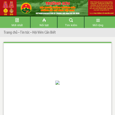
Mới nhất
Nổi bật
Tìm kiếm
Mở rộng
Trang chủ
-
Tin tức
-
Hội Viên Cần Biết