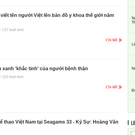
h viết tên người Việt lên bản đồ y khoa thế giới năm
N
T
-
137 lượt xem
Chi tiết
L
au xanh 'khắc tinh' của người bệnh thận
N
-
115 lượt xem
Chi tiết
Đ
LI
ể thao Việt Nam tại Seagams 33 - Ký Sự: Hoàng Văn