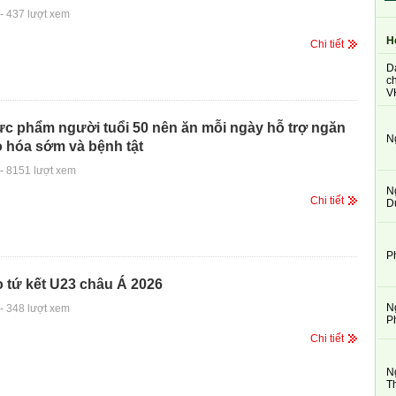
-
437 lượt xem
H
Chi tiết
D
ch
V
hực phẩm người tuổi 50 nên ăn mỗi ngày hỗ trợ ngăn
N
 hóa sớm và bệnh tật
-
8151 lượt xem
N
Chi tiết
D
P
o tứ kết U23 châu Á 2026
N
-
348 lượt xem
P
Chi tiết
N
T