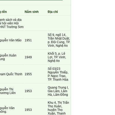
ọ tên
Năm sinh
Địa chỉ
anh sách và địa
ỉ hội viên Hội
HNT Trường Sơn
Số 9, ngõ 14,
Trần Nhật Duật,
guyễn Văn Mão
1951
p. Đội Cung, TP.
Vinh, Nghệ An
Khối 5, p. Lê
guyễn Xuân
1949
Lợi, TP. Vinh,
ung
Nghệ An
Số 03/23
Nguyễn Thiếp,
hạm Quốc Thịnh
1955
P. Ngọc Trạo,
TP. Thanh Háa
Quang Trung I,
guyễn Thị
1953
Gia Lâm, Lâm
hương Liên
Hà, Lâm Đồng
Khu 4, Thị Trấn
Thọ Xuân,
guyễn Văn
1953
huyện Thọ
hống.
Xuân, Thanh