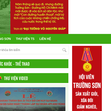
NG SƠN
THƯ VIỆN TS
LIÊN HỆ
ỨC KHỎE - THỂ THAO
THƯ VIỆN VIDEO