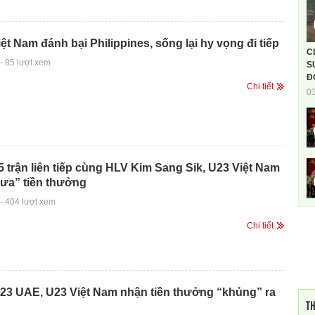
ệt Nam đánh bại Philippines, sống lại hy vọng đi tiếp
C
-
85 lượt xem
S
Đ
Chi tiết
0
 trận liên tiếp cùng HLV Kim Sang Sik, U23 Việt Nam
ưa” tiền thưởng
-
404 lượt xem
Chi tiết
23 UAE, U23 Việt Nam nhận tiền thưởng “khủng” ra
TH