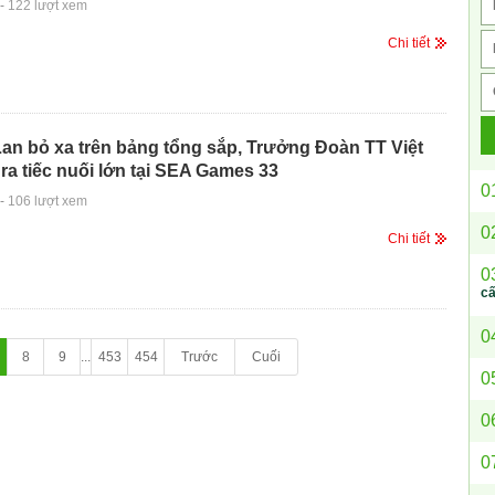
-
122 lượt xem
Chi tiết
Lan bỏ xa trên bảng tổng sắp, Trưởng Đoàn TT Việt
ra tiếc nuối lớn tại SEA Games 33
0
-
106 lượt xem
0
Chi tiết
0
c
0
8
9
...
453
454
Trước
Cuối
0
0
0