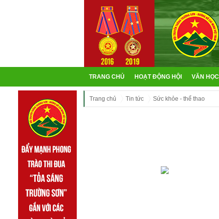
TRANG CHỦ
HOẠT ĐỘNG HỘI
VĂN HỌC
Trang chủ
Tin tức
Sức khỏe - thể thao