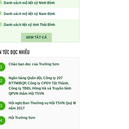
8.
Danh sách mộ liệt sỹ Ninh Bình
9.
Danh sách mộ liệt sỹ Nam Định
0.
Danh sách liệt sỹ tỉnh Thái Bình
XEM TẤT CẢ
N TỨC ĐỌC NHIỀU
Chào bạn đọc của Trường Sơn
1
Ngân hàng Quân đội, Công ty 207
2
BTTM/BQP, Công ty CPDV Tất Thành,
Công ty TBĐL Hồng Hà và Truyền hình
QPVN thăm Hội TSVN
Hội nghị Ban Thường vụ Hội TSVN Quý III
3
năm 2017
Hội Trường Sơn
4