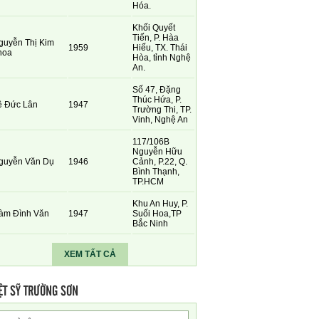
Hóa.
Khối Quyết
Tiến, P. Hàa
guyễn Thị Kim
1959
Hiếu, TX. Thái
hoa
Hòa, tỉnh Nghệ
An.
Số 47, Đặng
Thúc Hứa, P.
ê Đức Lân
1947
Trường Thi, TP.
Vinh, Nghệ An
117/106B
Nguyễn Hữu
guyễn Văn Dụ
1946
Cảnh, P.22, Q.
Bình Thạnh,
TP.HCM
Khu An Huy, P.
àm Đình Văn
1947
Suối Hoa,TP
Bắc Ninh
XEM TẤT CẢ
ỆT SỸ TRƯỜNG SƠN