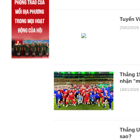
Tuyển Vi
25/02/2026
Thắng 15
nhận “m
18/01/2026
Thắng U
sao?