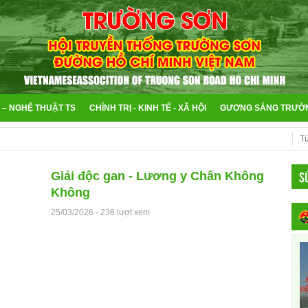
 – NGHỆ THUẬT TS
CHÍNH TRỊ - KINH TẾ - XÃ HỘI
GƯƠNG SÁNG TRƯỜ
S
Giải độc gan - Lương y Chân Không
Không
25/03/2026
-
236 lượt xem