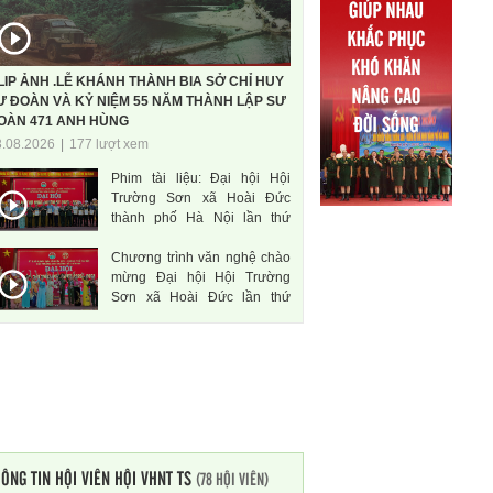
LIP ẢNH .LỄ KHÁNH THÀNH BIA SỞ CHỈ HUY
Ư ĐOÀN VÀ KỶ NIỆM 55 NĂM THÀNH LẬP SƯ
OÀN 471 ANH HÙNG
3.08.2026
|
177 lượt xem
Phim tài liệu: Đại hội Hội
Trường Sơn xã Hoài Đức
thành phố Hà Nội lần thứ
nhất, nhiệm kì 2026-2031
Chương trình văn nghệ chào
mừng Đại hội Hội Trường
Sơn xã Hoài Đức lần thứ
nhất, nhiệm kì 2026-2031
ÔNG TIN HỘI VIÊN HỘI VHNT TS
(78 HỘI VIÊN)