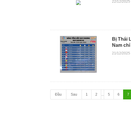
22/12/2025
Bị Thái 
Nam chỉ 
21/12/2025
Đầu
Sau
1
2
...
5
6
7