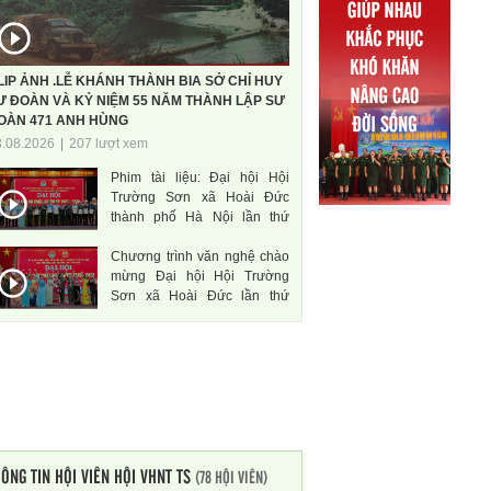
LIP ẢNH .LỄ KHÁNH THÀNH BIA SỞ CHỈ HUY
Ư ĐOÀN VÀ KỶ NIỆM 55 NĂM THÀNH LẬP SƯ
OÀN 471 ANH HÙNG
3.08.2026
|
207 lượt xem
Phim tài liệu: Đại hội Hội
Trường Sơn xã Hoài Đức
thành phố Hà Nội lần thứ
nhất, nhiệm kì 2026-2031
Chương trình văn nghệ chào
mừng Đại hội Hội Trường
Sơn xã Hoài Đức lần thứ
nhất, nhiệm kì 2026-2031
ÔNG TIN HỘI VIÊN HỘI VHNT TS
(78 HỘI VIÊN)