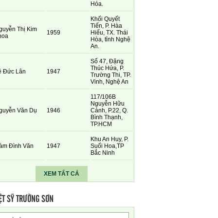
Hóa.
Khối Quyết
Tiến, P. Hàa
guyễn Thị Kim
1959
Hiếu, TX. Thái
hoa
Hòa, tỉnh Nghệ
An.
Số 47, Đặng
Thúc Hứa, P.
ê Đức Lân
1947
Trường Thi, TP.
Vinh, Nghệ An
117/106B
Nguyễn Hữu
guyễn Văn Dụ
1946
Cảnh, P.22, Q.
Bình Thạnh,
TP.HCM
Khu An Huy, P.
àm Đình Văn
1947
Suối Hoa,TP
Bắc Ninh
XEM TẤT CẢ
ỆT SỸ TRƯỜNG SƠN