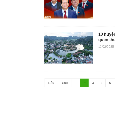
10 huyện
quen thu
11/02/2025
Đầu
Sau
1
2
3
4
5