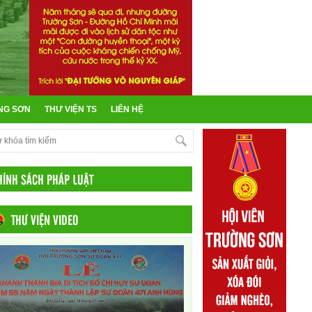
NG SƠN
THƯ VIỆN TS
LIÊN HỆ
HÍNH SÁCH PHÁP LUẬT
THƯ VIỆN VIDEO