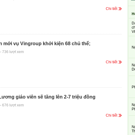
Chi tiết
H
D
ch
V
n mới vụ Vingroup khởi kiện 68 chủ thể;
N
-
736 lượt xem
Chi tiết
N
D
P
 Lương giáo viên sẽ tăng lên 2-7 triệu đồng
N
-
676 lượt xem
P
Chi tiết
N
T