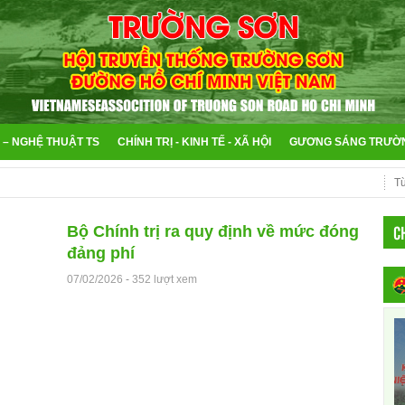
 – NGHỆ THUẬT TS
CHÍNH TRỊ - KINH TẾ - XÃ HỘI
GƯƠNG SÁNG TRƯỜ
C
Bộ Chính trị ra quy định về mức đóng
đảng phí
07/02/2026
-
352 lượt xem