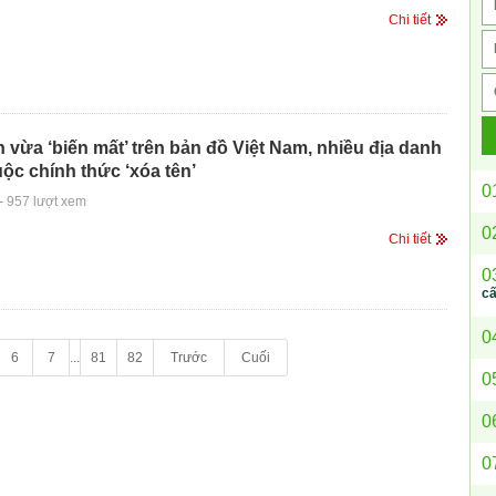
Chi tiết
 vừa ‘biến mất’ trên bản đồ Việt Nam, nhiều địa danh
ộc chính thức ‘xóa tên’
0
-
957 lượt xem
0
Chi tiết
0
c
0
6
7
...
81
82
Trước
Cuối
0
0
0