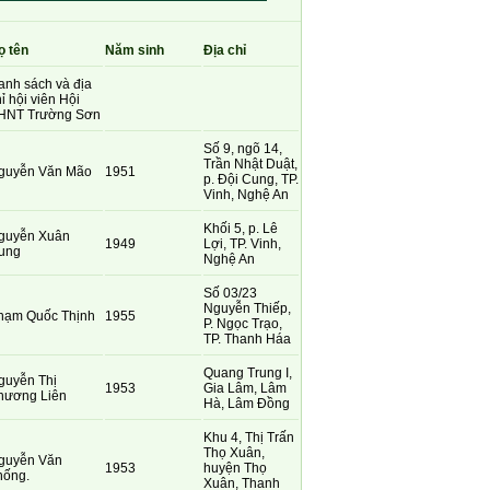
ọ tên
Năm sinh
Địa chỉ
anh sách và địa
ỉ hội viên Hội
HNT Trường Sơn
Số 9, ngõ 14,
Trần Nhật Duật,
guyễn Văn Mão
1951
p. Đội Cung, TP.
Vinh, Nghệ An
Khối 5, p. Lê
guyễn Xuân
1949
Lợi, TP. Vinh,
ung
Nghệ An
Số 03/23
Nguyễn Thiếp,
hạm Quốc Thịnh
1955
P. Ngọc Trạo,
TP. Thanh Háa
Quang Trung I,
guyễn Thị
1953
Gia Lâm, Lâm
hương Liên
Hà, Lâm Đồng
Khu 4, Thị Trấn
Thọ Xuân,
guyễn Văn
1953
huyện Thọ
hống.
Xuân, Thanh