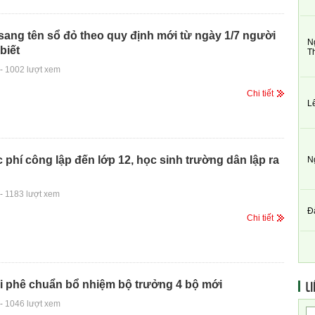
sang tên sổ đỏ theo quy định mới từ ngày 1/7 người
N
biết
T
-
1002 lượt xem
Chi tiết
L
 phí công lập đến lớp 12, học sinh trường dân lập ra
N
-
1183 lượt xem
Đ
Chi tiết
LI
i phê chuẩn bổ nhiệm bộ trưởng 4 bộ mới
-
1046 lượt xem