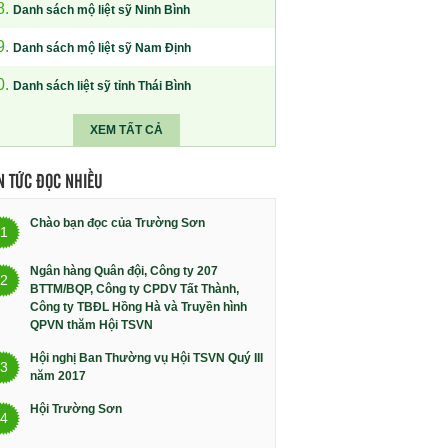
8.
Danh sách mộ liệt sỹ Ninh Bình
9.
Danh sách mộ liệt sỹ Nam Định
0.
Danh sách liệt sỹ tỉnh Thái Bình
XEM TẤT CẢ
N TỨC ĐỌC NHIỀU
Chào bạn đọc của Trường Sơn
1
Ngân hàng Quân đội, Công ty 207
2
BTTM/BQP, Công ty CPDV Tất Thành,
Công ty TBĐL Hồng Hà và Truyền hình
QPVN thăm Hội TSVN
Hội nghị Ban Thường vụ Hội TSVN Quý III
3
năm 2017
Hội Trường Sơn
4