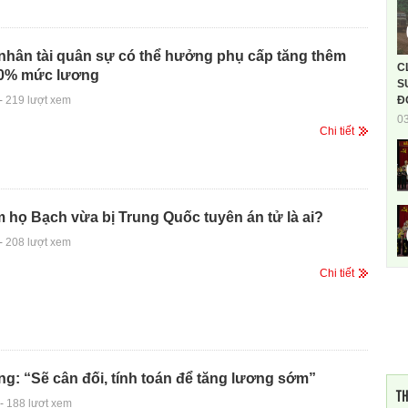
nhân tài quân sự có thể hưởng phụ cấp tăng thêm
C
0% mức lương
S
-
219 lượt xem
Đ
0
Chi tiết
 họ Bạch vừa bị Trung Quốc tuyên án tử là ai?
-
208 lượt xem
Chi tiết
g: “Sẽ cân đối, tính toán để tăng lương sớm”
TH
-
188 lượt xem