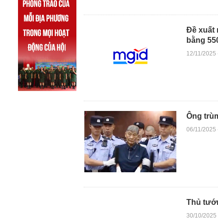
Đề xuất 
bằng 55
12/11/2025
Ông trùm
06/11/2025
Thủ tướn
30/10/2025