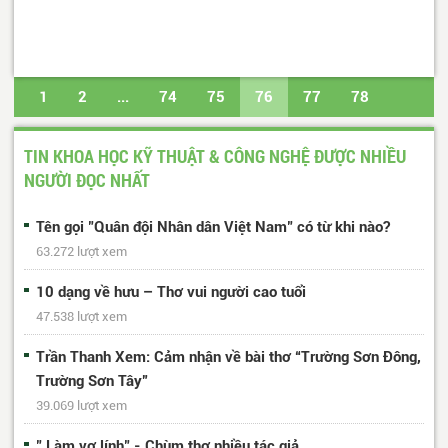
1
2
...
74
75
76
77
78
...
81
82
Trang cuối
TIN KHOA HỌC KỸ THUẬT & CÔNG NGHỆ ĐƯỢC NHIỀU
NGƯỜI ĐỌC NHẤT
Tên gọi "Quân đội Nhân dân Việt Nam" có từ khi nào?
63.272 lượt xem
10 dạng về hưu – Thơ vui người cao tuổi
47.538 lượt xem
Trần Thanh Xem: Cảm nhận về bài thơ “Trường Sơn Đông,
Trường Sơn Tây”
39.069 lượt xem
" Làm vợ lính" - Chùm thơ nhiều tác giả