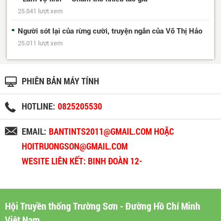
25.841 lượt xem
Người sót lại của rừng cười, truyện ngắn của Võ Thị Hảo
25.011 lượt xem
PHIÊN BẢN MÁY TÍNH
HOTLINE:
0825205530
EMAIL:
BANTINTS2011@GMAIL.COM HOẶC
HOITRUONGSON@GMAIL.COM
WESITE LIÊN KẾT: BINH ĐOÀN 12-
BINHDOAN12.VN
Hội Truyền thống Trường Sơn - Đường Hồ Chí Minh
Việt Nam