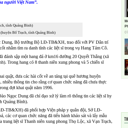
của người Việt Nam”.
M
Ph
0
(huyện Bố Trạch, tỉnh Quảng Bình)
c Dung, Bộ trưởng Bộ LĐ-TB&XH, trao đổi với PV Dân trí
 cốt nhằm tìm ra danh tính các liệt sĩ trong vụ Hang Tám Cô.
đã đánh sập một hang đá ở km16 đường 20 Quyết Thắng (xã
h). Trong hang có 8 thanh niên xung phong và 5 chiến sĩ
i quật, đưa các hài cốt về an táng tại quê hương huyện
 nhiều thông tin cho rằng cơ quan chức năng đã chưa thực
trong đợt khai quật năm 1996.
ào Ngọc Dung đã chỉ đạo xử lý làm rõ thông tin các liệt sĩ hy
nh Quảng Bình).
LĐ-TB&XH) đã phối hợp Viện pháp y quân đội, Sở LĐ-
 các cơ quan chức năng đã tiến hành khảo sát và lấy mẫu
TH
ghĩa trang liệt sĩ Thanh niên xung phong Thọ Lộc, xã Vạn Trạch,