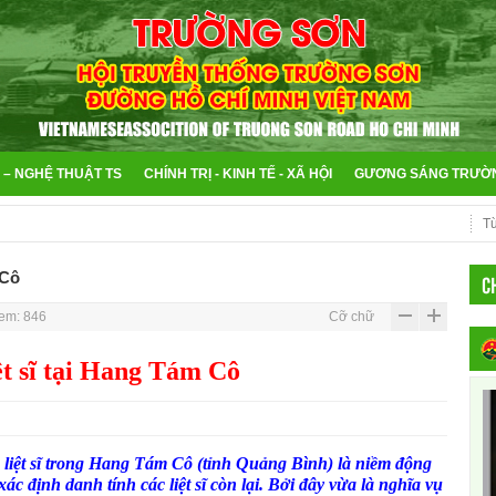
 – NGHỆ THUẬT TS
CHÍNH TRỊ - KINH TẾ - XÃ HỘI
GƯƠNG SÁNG TRƯỜ
 Cô
C
em: 846
Cỡ chữ
iệt sĩ tại Hang Tám Cô
 liệt sĩ trong Hang Tám Cô (tỉnh Quảng Bình) là niềm động
 xác định danh tính các liệt sĩ còn lại. Bởi đây vừa là nghĩa vụ