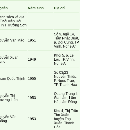
ọ tên
Năm sinh
Địa chỉ
anh sách và địa
ỉ hội viên Hội
HNT Trường Sơn
Số 9, ngõ 14,
Trần Nhật Duật,
guyễn Văn Mão
1951
p. Đội Cung, TP.
Vinh, Nghệ An
Khối 5, p. Lê
guyễn Xuân
1949
Lợi, TP. Vinh,
ung
Nghệ An
Số 03/23
Nguyễn Thiếp,
hạm Quốc Thịnh
1955
P. Ngọc Trạo,
TP. Thanh Háa
Quang Trung I,
guyễn Thị
1953
Gia Lâm, Lâm
hương Liên
Hà, Lâm Đồng
Khu 4, Thị Trấn
Thọ Xuân,
guyễn Văn
1953
huyện Thọ
hống.
Xuân, Thanh
Hóa.