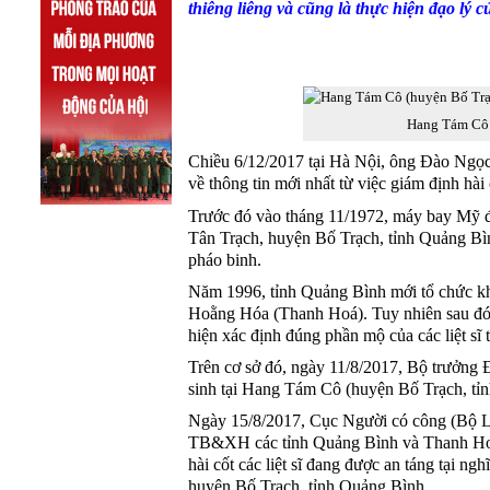
thiêng liêng và cũng là thực hiện đạo lý 
Hang Tám Cô 
Chiều 6/12/2017 tại Hà Nội, ông Đào Ngọ
về thông tin mới nhất từ việc giám định hài
Trước đó vào tháng 11/1972, máy bay Mỹ 
Tân Trạch, huyện Bố Trạch, tỉnh Quảng Bìn
pháo binh.
Năm 1996, tỉnh Quảng Bình mới tổ chức kha
Hoằng Hóa (Thanh Hoá). Tuy nhiên sau đó,
hiện xác định đúng phần mộ của các liệt sĩ 
Trên cơ sở đó, ngày 11/8/2017, Bộ trưởng Đ
sinh tại Hang Tám Cô (huyện Bố Trạch, tỉ
Ngày 15/8/2017, Cục Người có công (Bộ 
TB&XH các tỉnh Quảng Bình và Thanh Hoá,
hài cốt các liệt sĩ đang được an táng tại n
huyện Bố Trạch, tỉnh Quảng Bình.