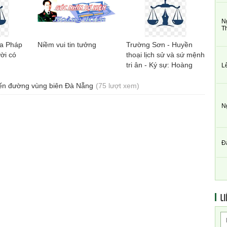
N
T
ủa Pháp
Niềm vui tin tưởng
Trường Sơn - Huyền
ời có
thoại lịch sử và sứ mệnh
tri ân - Ký sự: Hoàng
L
Quốc Huy
yến đường vùng biên Đà Nẵng
(75 lượt xem)
N
Đ
LI