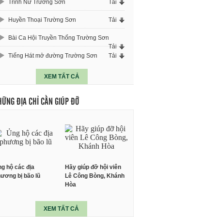
Trinh Nữ Trường Sơn
Tải
Huyền Thoại Trường Sơn
Tải
Bài Ca Hội Truyền Thống Trường Sơn
Tải
Tiếng Hát mở đường Trường Sơn
Tải
XEM TẤT CẢ
HỮNG ĐỊA CHỈ CẦN GIÚP ĐỠ
g hộ các địa
Hãy giúp đỡ hội viên
ương bị bão lũ
Lê Công Bòng, Khánh
Hòa
XEM TẤT CẢ