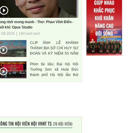
ong nhớ mong manh - Thơ: Phan Vĩnh Điển -
ối khí: Opus Studio
7.08.2026
|
194 lượt xem
CLIP ẢNH .LỄ KHÁNH
THÀNH BIA SỞ CHỈ HUY SƯ
ĐOÀN VÀ KỶ NIỆM 55 NĂM
THÀNH LẬP SƯ ĐOÀN 471
Phim tài liệu: Đại hội Hội
ANH HÙNG
Trường Sơn xã Hoài Đức
thành phố Hà Nội lần thứ
nhất, nhiệm kì 2026-2031
ÔNG TIN HỘI VIÊN HỘI VHNT TS
(78 HỘI VIÊN)