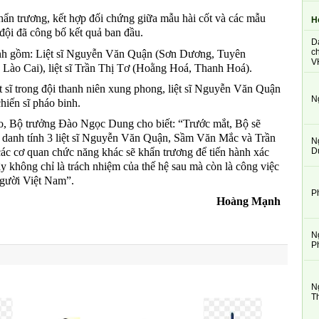
hẩn trương, kết hợp đối chứng giữa mẫu hài cốt và các mẫu
H
 đội đã công bố kết quả ban đầu.
D
ch
 minh gồm: Liệt sĩ Nguyễn Văn Quận (Sơn Dương, Tuyên
V
Lào Cai), liệt sĩ Trần Thị Tơ (Hoằng Hoá, Thanh Hoá).
iệt sĩ trong đội thanh niên xung phong, liệt sĩ Nguyễn Văn Quận
N
chiến sĩ pháo binh.
heo, Bộ trưởng Đào Ngọc Dung cho biết: “Trước mắt, Bộ sẽ
c danh tính 3 liệt sĩ Nguyễn Văn Quận, Sầm Văn Mắc và Trần
N
 cơ quan chức năng khác sẽ khẩn trương để tiến hành xác
D
Đây không chỉ là trách nhiệm của thế hệ sau mà còn là công việc
người Việt Nam”.
P
Hoàng Mạnh
N
P
N
T