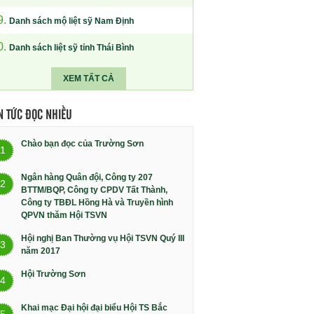
9.
Danh sách mộ liệt sỹ Nam Định
0.
Danh sách liệt sỹ tỉnh Thái Bình
XEM TẤT CẢ
N TỨC ĐỌC NHIỀU
Chào bạn đọc của Trường Sơn
1
Ngân hàng Quân đội, Công ty 207
2
BTTM/BQP, Công ty CPDV Tất Thành,
Công ty TBĐL Hồng Hà và Truyền hình
QPVN thăm Hội TSVN
Hội nghị Ban Thường vụ Hội TSVN Quý III
3
năm 2017
Hội Trường Sơn
4
Khai mạc Đại hội đại biểu Hội TS Bắc
5