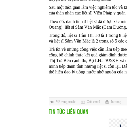
Sau một thời gian làm việc nghiêm túc và k
của thân nhân các liệt sĩ, Viện Pháp y quân
Theo đó, danh tính 3 liệt sĩ đã được xác
Quang), liệt sĩ Sầm Văn Mắc (Cam Đường, 
Trong đó, liệt sĩ Trần Thị Tơ là 1 trong 8 l
và liệt sĩ Sầm Văn Mắc là 2 trong số 5 các 
Trả lời về những công việc cần làm tiếp t
công bố chính thức kết quả giám định đượ
Thị Tơ. Bên cạnh đó, Bộ LĐ-TB&XH và các
minh tiếp danh tính những liệt sĩ còn lại. 
thể hiện đạo lý uống nước nhớ nguồn của 
Về trang trước
Gửi email
In trang
TIN TỨC LIÊN QUAN