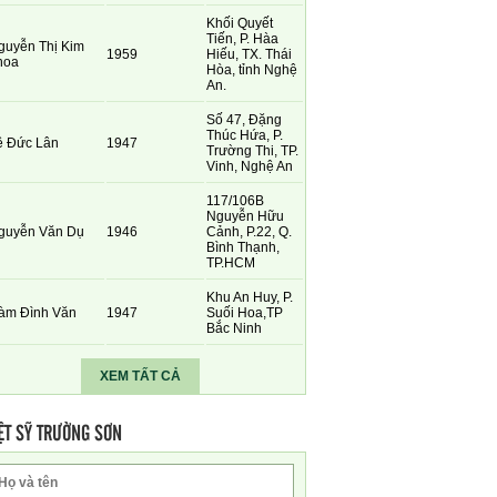
Khối Quyết
Tiến, P. Hàa
guyễn Thị Kim
1959
Hiếu, TX. Thái
hoa
Hòa, tỉnh Nghệ
An.
Số 47, Đặng
Thúc Hứa, P.
ê Đức Lân
1947
Trường Thi, TP.
Vinh, Nghệ An
117/106B
Nguyễn Hữu
guyễn Văn Dụ
1946
Cảnh, P.22, Q.
Bình Thạnh,
TP.HCM
Khu An Huy, P.
àm Đình Văn
1947
Suối Hoa,TP
Bắc Ninh
XEM TẤT CẢ
ỆT SỸ TRƯỜNG SƠN