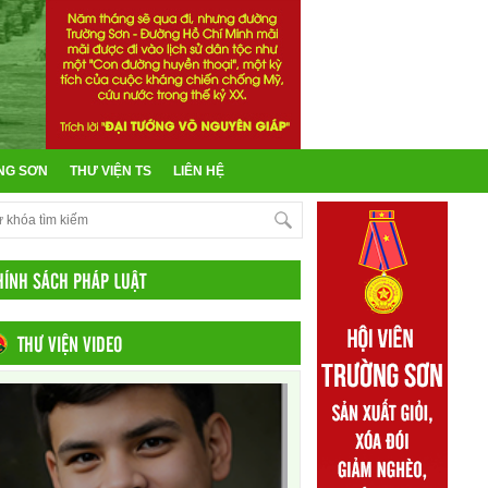
NG SƠN
THƯ VIỆN TS
LIÊN HỆ
HÍNH SÁCH PHÁP LUẬT
THƯ VIỆN VIDEO