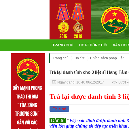
TRANG CHỦ
HOẠT ĐỘNG HỘI
VĂN HỌC
Trang chủ
Tin tức
Chính sách pháp luật
Trả lại danh tính cho 3 liệt sĩ Hang Tám
Ngày đăng: 10:46 06/12/2017
Lượt x
Trả lại được danh tính 3 l
Chia sẻ
Dân trí
“
Việc xác định được danh tính 3
viên lớn giúp chúng tôi tiếp tục triển khai