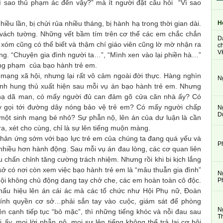
vì sao thủ phạm ác đến vậy?” mà ít người đặt câu hỏi “Vì sao
H
 lần, bị chửi rủa nhiều tháng, bị hành hạ trong thời gian dài.
vách tường. Những vết bầm tím trên cơ thể các em chắc chắn
D
g xóm cũng có thể biết và thậm chí giáo viên cũng lờ mờ nhận ra
ch
V
ng. “Chuyện gia đình người ta…”, “Mình xen vào lại phiền hà…”
ồng phạm của bạo hành trẻ em.
ng xã hội, nhưng lại rất vô cảm ngoài đời thực. Hàng nghìn
N
minh hung thủ xuất hiện sau mỗi vụ án bạo hành trẻ em. Nhưng
h hạ dã man, có mấy người đủ can đảm gõ cửa căn nhà ấy? Có
 gọi tới đường dây nóng bảo vệ trẻ em? Có mấy người chấp
N
D
một sinh mạng bé nhỏ? Sự phẫn nộ, lên án của dư luận là cần
 ra, xét cho cùng, chỉ là sự lên tiếng muộn màng.
ản ứng sớm với bạo lực trẻ em của chúng ta đang quá yếu và
P
nhiều hơn hành động. Sau mỗi vụ án đau lòng, các cơ quan liên
cầu chấn chỉnh tăng cường trách nhiệm. Nhưng rồi khi bi kịch lắng
sở có nơi còn xem việc bạo hành trẻ em là “mâu thuẫn gia đình”
N
hội không chủ động dang tay chở che, các em hoàn toàn cô độc.
P
 hiệu lên án cái ác mà các tổ chức như Hội Phụ nữ, Đoàn
chính quyền cơ sở…phải sắn tay vào cuộc, giám sát để phòng
N
n cạnh tiếp tục “bỏ mặc”, thì những tiếng khóc và nỗi đau sau
T
 ấy, mọi lời phẫn nộ, mọi sự lên tiếng không thể trả lại cơ hội