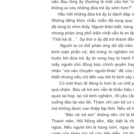
việc đau lòng ấy thường là một câu hỏi “
không ai cứu những đứa trẻ ấy sớm hơn?”
Hầu hết những đứa trẻ ấy bị đánh đập nhiều
Những tiếng khóc chắc chắn đã vọng qua 
đã từng bị nhìn thấy. Người thân biết, hàn
nhưng phản ứng phổ biến nhất vẫn là im lặ
“Thôi kệ đi…”. Sự thờ ơ ấy đã trở thành đ
Người ta có thể phản ứng dữ dội trên mạ
bình luận phẫn nộ, đòi trừng trị nghiêm 
trước khi đứa trẻ ấy tử vong hay bị hàn
mấy người chủ động báo chính quyền hay
nhận “xía vào chuyện người khác” để cứu 
thiết nhưng nếu chỉ đến sau khi bi kịch xảy
Có một thực tế đáng lo hơn là cơ chế ph
quá chậm. Bảo vệ trẻ em vẫn là khẩu hiệu 
quan lại họp, lại rút kinh nghiệm, rồi yêu 
xuống đâu lại vào đó. Thậm chí cán bộ cơ 
mà không được can thiệp kịp thời. Nếu xã 
“Bảo vệ trẻ em” không nên chỉ là khẩu
Thanh niên, Hội Nông dân, đặc biệt là 
ngừa. Nếu người lớn là hàng xóm, ngay bê
cánh cửa khép kín sẽ còn tiếp diễn. Và khi