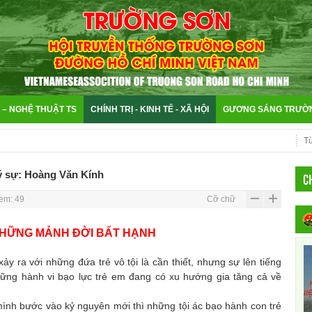
 – NGHỆ THUẬT TS
CHÍNH TRỊ - KINH TẾ - XÃ HỘI
GƯƠNG SÁNG TRƯỜ
ý sự: Hoàng Văn Kính
CH
em: 49
Cỡ chữ
NHỮNG MẢNH ĐỜI BẤT HẠNH
ra với những đứa trẻ vô tội là cần thiết, nhưng sự lên tiếng
ng hành vi bạo lực trẻ em đang có xu hướng gia tăng cả về
 bước vào kỷ nguyên mới thì những tội ác bạo hành con trẻ