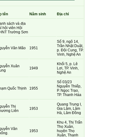
ọ tên
Năm sinh
Địa chỉ
anh sách và địa
ỉ hội viên Hội
HNT Trường Sơn
Số 9, ngõ 14,
Trần Nhật Duật,
guyễn Văn Mão
1951
p. Đội Cung, TP.
Vinh, Nghệ An
Khối 5, p. Lê
guyễn Xuân
1949
Lợi, TP. Vinh,
ung
Nghệ An
Số 03/23
Nguyễn Thiếp,
hạm Quốc Thịnh
1955
P. Ngọc Trạo,
TP. Thanh Háa
Quang Trung I,
guyễn Thị
1953
Gia Lâm, Lâm
hương Liên
Hà, Lâm Đồng
Khu 4, Thị Trấn
Thọ Xuân,
guyễn Văn
1953
huyện Thọ
hống.
Xuân, Thanh