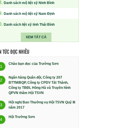
8.
Danh sách mộ liệt sỹ Ninh Bình
9.
Danh sách mộ liệt sỹ Nam Định
0.
Danh sách liệt sỹ tỉnh Thái Bình
XEM TẤT CẢ
N TỨC ĐỌC NHIỀU
Chào bạn đọc của Trường Sơn
1
Ngân hàng Quân đội, Công ty 207
2
BTTM/BQP, Công ty CPDV Tất Thành,
Công ty TBĐL Hồng Hà và Truyền hình
QPVN thăm Hội TSVN
Hội nghị Ban Thường vụ Hội TSVN Quý III
3
năm 2017
Hội Trường Sơn
4