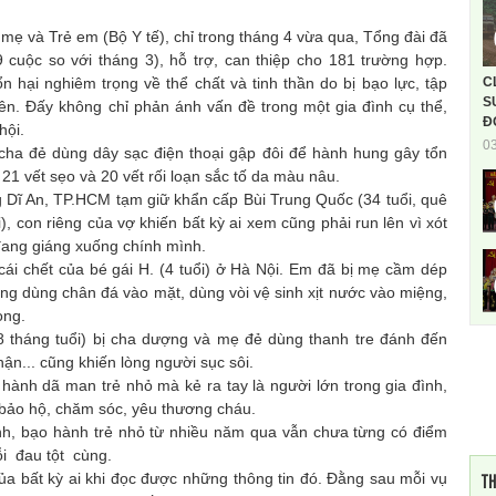
 mẹ và Trẻ em (Bộ Y tế), chỉ trong tháng 4 vừa qua, Tổng đài đã
9 cuộc so với tháng 3), hỗ trợ, can thiệp cho 181 trường hợp.
C
n hại nghiêm trọng về thể chất và tinh thần do bị bạo lực, tập
S
n. Đấy không chỉ phản ánh vấn đề trong một gia đình cụ thể,
Đ
hội.
0
 đẻ dùng dây sạc điện thoại gập đôi để hành hung gây tổn
21 vết sẹo và 20 vết rối loạn sắc tố da màu nâu.
Dĩ An, TP.HCM tạm giữ khẩn cấp
Bùi Trung Quốc
(34 tuổi, quê
i), con riêng của vợ khiến bất kỳ ai xem cũng phải run lên vì xót
đang giáng xuống chính mình.
ái chết của
bé gái H.
(4 tuổi) ở Hà Nội. Em đã bị mẹ cầm dép
ợng dùng chân đá vào mặt, dùng vòi vệ sinh xịt nước vào miệng,
ong.
8 tháng tuổi) bị cha dượng và mẹ đẻ dùng thanh tre đánh đến
ận... cũng khiến lòng người sục sôi.
h dã man trẻ nhỏ mà kẻ ra tay là người lớn trong gia đình,
i bảo hộ, chăm sóc, yêu thương cháu.
h, bạo hành trẻ nhỏ từ nhiều năm qua vẫn chưa từng có điểm
ỗi đau tột cùng.
TH
 bất kỳ ai khi đọc được những thông tin đó. Đằng sau mỗi vụ