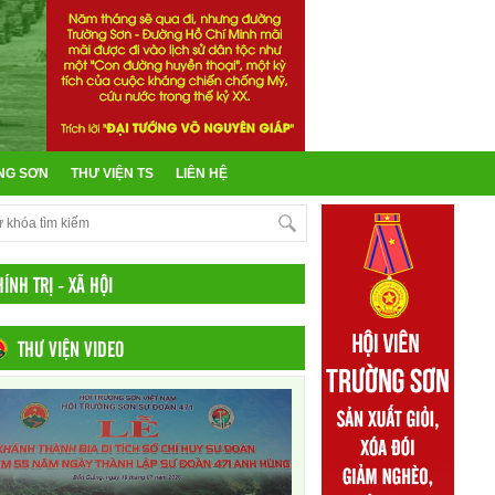
NG SƠN
THƯ VIỆN TS
LIÊN HỆ
ÍNH TRỊ - XÃ HỘI
THƯ VIỆN VIDEO