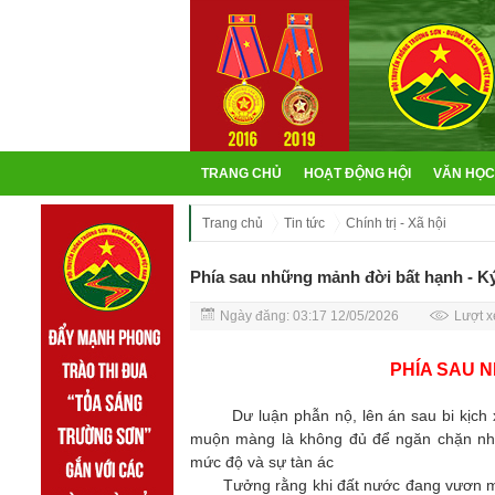
TRANG CHỦ
HOẠT ĐỘNG HỘI
VĂN HỌC
Trang chủ
Tin tức
Chính trị - Xã hội
Phía sau những mảnh đời bất hạnh - K
Ngày đăng: 03:17 12/05/2026
Lượt x
PHÍA SAU 
Dư luận phẫn nộ, lên án sau bi kịch xảy 
muộn màng là không đủ để ngăn chặn nhữ
mức độ và sự tàn ác
Tưởng rằng khi đất nước đang vươn mình