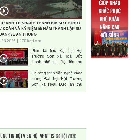
LIP ẢNH .LỄ KHÁNH THÀNH BIA SỞ CHỈ HUY
Ư ĐOÀN VÀ KỶ NIỆM 55 NĂM THÀNH LẬP SƯ
OÀN 471 ANH HÙNG
3.08.2026
|
170 lượt xem
Phim tài liệu: Đại hội Hội
Trường Sơn xã Hoài Đức
thành phố Hà Nội lần thứ
nhất, nhiệm kì 2026-2031
Chương trình văn nghệ chào
mừng Đại hội Hội Trường
Sơn xã Hoài Đức lần thứ
nhất, nhiệm kì 2026-2031
ÔNG TIN HỘI VIÊN HỘI VHNT TS
(78 HỘI VIÊN)