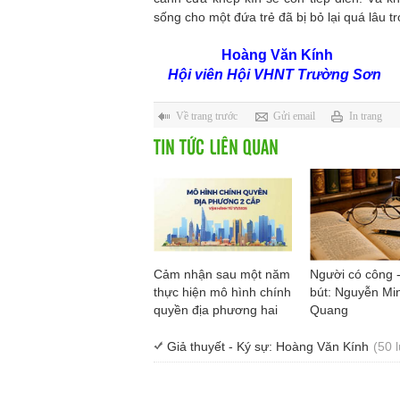
sống cho một đứa trẻ đã bị bỏ lại quá lâu t
Hoàng Văn Kính
Hội viên Hội VHNT Trường Sơn
Về trang trước
Gửi email
In trang
TIN TỨC LIÊN QUAN
Cảm nhận sau một năm
Người có công 
thực hiện mô hình chính
bút: Nguyễn Mi
quyền địa phương hai
Quang
cấp
Giả thuyết - Ký sự: Hoàng Văn Kính
(50 