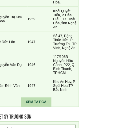
Hóa.
Khối Quyết
Tiến, P. Hàa
guyễn Thị Kim
1959
Hiếu, TX. Thái
hoa
Hòa, tỉnh Nghệ
An.
Số 47, Đặng
Thúc Hứa, P.
ê Đức Lân
1947
Trường Thi, TP.
Vinh, Nghệ An
117/106B
Nguyễn Hữu
guyễn Văn Dụ
1946
Cảnh, P.22, Q.
Bình Thạnh,
TP.HCM
Khu An Huy, P.
àm Đình Văn
1947
Suối Hoa,TP
Bắc Ninh
XEM TẤT CẢ
ỆT SỸ TRƯỜNG SƠN