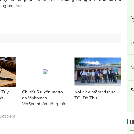
rong bạo lực.
N
T
L
N
Đ
- Tùy
Chi tiết 5 tuyến metro
Nơi gieo mầm tri thức -
nh
do Vinhomes –
TG: Đỗ Thứ
VinSpeed làm tổng thầu
EPC ở Hà Nội
lượt xem)
LI