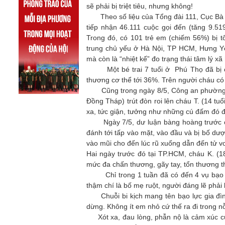
sẽ phải bị triệt tiêu, nhưng không!
Theo số liệu của
Tổng đài 111
, Cục Bà
tiếp nhận 46.111 cuộc gọi đến (tăng 9.51
Trong đó, có 101 trẻ em (chiếm 56%) bị tổ
trung chủ yếu ở Hà Nội, TP HCM, Hưng Yê
mà còn là “nhiệt kế” đo trạng thái tâm lý xã 
Một bé trai 7 tuổi ở Phú Thọ đã bị cha
thương cơ thể tới 36%. Trên người cháu có 
Cũng trong ngày 8/5, Công an phường 
Đồng Tháp) trút đòn roi lên cháu T. (14 tuổ
xa, tức giận, tưởng như những cú đấm đó 
Ngày 7/5, dư luận bàng hoàng trước c
đánh tới tấp vào mặt, vào đầu và bị bố dư
vào mũi cho đến lúc rũ xuống dẫn đến tử v
Hai ngày trước đó tại TP.HCM, cháu K. (1
mức đa chấn thương, gãy tay, tổn thương th
Chỉ trong 1 tuần đã có đến 4 vụ bạo hàn
thậm chí là bố mẹ ruột, người đáng lẽ phả
Chuỗi bi kịch mang tên bạo lực gia đìn
dừng. Không ít em nhỏ cứ thế ra đi trong n
Xót xa, đau lòng, phẫn nộ là cảm xúc của