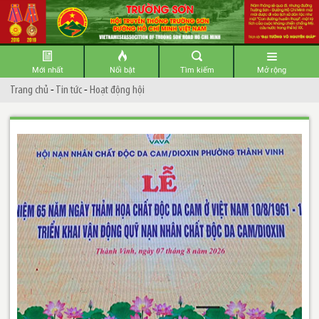
Mới nhất
Nổi bật
Tìm kiếm
Mở rộng
Trang chủ
-
Tin tức
-
Hoạt động hội