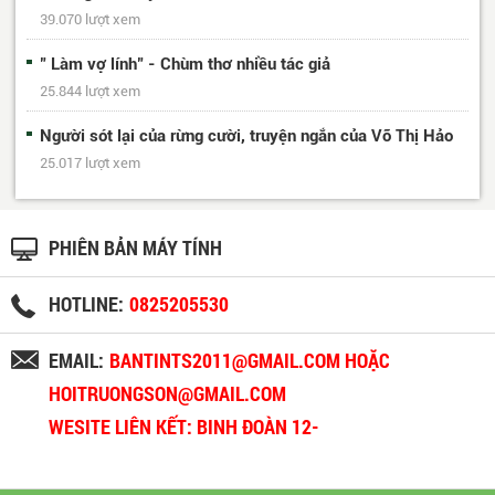
39.070 lượt xem
" Làm vợ lính" - Chùm thơ nhiều tác giả
25.844 lượt xem
Người sót lại của rừng cười, truyện ngắn của Võ Thị Hảo
25.017 lượt xem
PHIÊN BẢN MÁY TÍNH
HOTLINE:
0825205530
EMAIL:
BANTINTS2011@GMAIL.COM HOẶC
HOITRUONGSON@GMAIL.COM
WESITE LIÊN KẾT: BINH ĐOÀN 12-
BINHDOAN12.VN