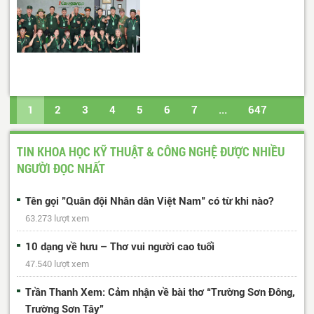
1
2
3
4
5
6
7
...
647
648
Trang cuối
TIN KHOA HỌC KỸ THUẬT & CÔNG NGHỆ ĐƯỢC NHIỀU
NGƯỜI ĐỌC NHẤT
Tên gọi "Quân đội Nhân dân Việt Nam" có từ khi nào?
63.273 lượt xem
10 dạng về hưu – Thơ vui người cao tuổi
47.540 lượt xem
Trần Thanh Xem: Cảm nhận về bài thơ “Trường Sơn Đông,
Trường Sơn Tây”