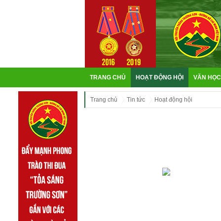
TRANG CHỦ
HOẠT ĐỘNG HỘI
VĂN HỌC
Trang chủ
Tin tức
Hoạt động hội