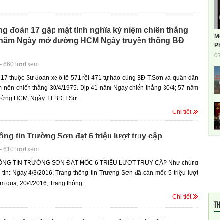
g đoàn 17 gặp mặt tình nghĩa kỷ niệm chiến thắng
M
7 năm Ngày mở đường HCM Ngày truyền thống BĐ
Ph
0
-
660 lượt xem
17 thuộc Sư đoàn xe ô tô 571 rồi 471 tự hào cùng BĐ T.Sơn và quân dân
m nên chiến thắng 30/4/1975. Dịp 41 năm Ngày chiến thắng 30/4; 57 năm
ờng HCM, Ngày TT BĐ T.Sơ...
Chi tiết
ông tin Trường Sơn đạt 6 triệu lượt truy cập
-
610 lượt xem
NG TIN TRƯỜNG SƠN ĐẠT MỐC 6 TRIỆU LƯỢT TRUY CẬP Như chúng
g tin: Ngày 4/3/2016, Trang thông tin Trường Sơn đã cán mốc 5 triệu lượt
êm qua, 20/4/2016, Trang thông...
Chi tiết
TH