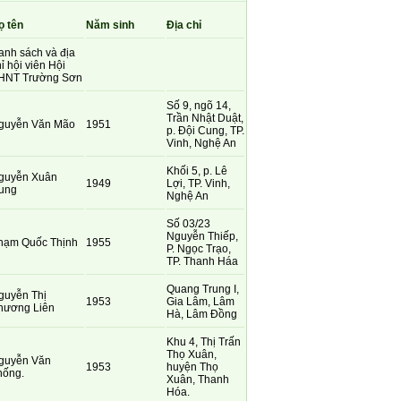
ọ tên
Năm sinh
Địa chỉ
anh sách và địa
ỉ hội viên Hội
HNT Trường Sơn
Số 9, ngõ 14,
Trần Nhật Duật,
guyễn Văn Mão
1951
p. Đội Cung, TP.
Vinh, Nghệ An
Khối 5, p. Lê
guyễn Xuân
1949
Lợi, TP. Vinh,
ung
Nghệ An
Số 03/23
Nguyễn Thiếp,
hạm Quốc Thịnh
1955
P. Ngọc Trạo,
TP. Thanh Háa
Quang Trung I,
guyễn Thị
1953
Gia Lâm, Lâm
hương Liên
Hà, Lâm Đồng
Khu 4, Thị Trấn
Thọ Xuân,
guyễn Văn
1953
huyện Thọ
hống.
Xuân, Thanh
Hóa.