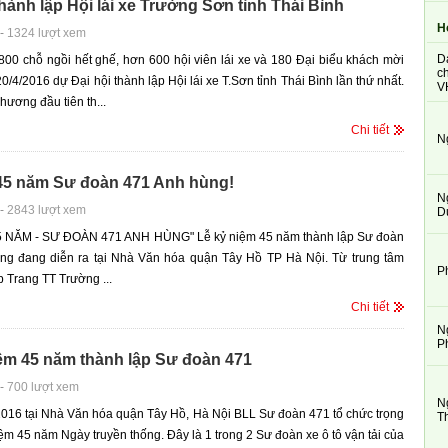
thành lập Hội lái xe Trường Sơn tỉnh Thái Bình
H
-
1324 lượt xem
D
800 chỗ ngồi hết ghế, hơn 600 hội viên lái xe và 180 Đại biểu khách mời
ch
0/4/2016 dự Đại hội thành lập Hội lái xe T.Sơn tỉnh Thái Bình lần thứ nhất.
V
hương đầu tiên th...
Chi tiết
N
45 năm Sư đoàn 471 Anh hùng!
N
-
2843 lượt xem
D
 NĂM - SƯ ĐOÀN 471 ANH HÙNG" Lễ kỷ niệm 45 năm thành lập Sư đoàn
ng đang diễn ra tại Nhà Văn hóa quận Tây Hồ TP Hà Nội. Từ trung tâm
P
p Trang TT Trường ...
Chi tiết
N
P
iệm 45 năm thành lập Sư đoàn 471
-
700 lượt xem
N
016 tại Nhà Văn hóa quận Tây Hồ, Hà Nội BLL Sư đoàn 471 tổ chức trọng
T
iệm 45 năm Ngày truyền thống. Đây là 1 trong 2 Sư đoàn xe ô tô vận tải của