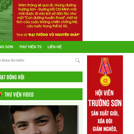
NG SƠN
THƯ VIỆN TS
LIÊN HỆ
OẠT ĐỘNG HỘI
THƯ VIỆN VIDEO