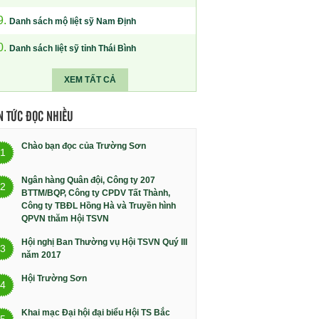
9.
Danh sách mộ liệt sỹ Nam Định
0.
Danh sách liệt sỹ tỉnh Thái Bình
XEM TẤT CẢ
N TỨC ĐỌC NHIỀU
Chào bạn đọc của Trường Sơn
1
Ngân hàng Quân đội, Công ty 207
2
BTTM/BQP, Công ty CPDV Tất Thành,
Công ty TBĐL Hồng Hà và Truyền hình
QPVN thăm Hội TSVN
Hội nghị Ban Thường vụ Hội TSVN Quý III
3
năm 2017
Hội Trường Sơn
4
Khai mạc Đại hội đại biểu Hội TS Bắc
5