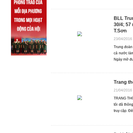
BLL Trun
30/4; 5
T.Sơn
23/04/2016
Trung đoàn 
cả nước là
Ngày mở đư
Trang th
21/04/2016
TRANG THÔ
tôi đã thôn
truy cập. Đ