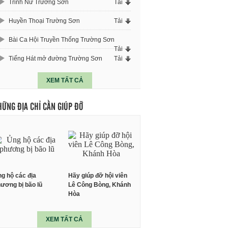
Trinh Nữ Trường Sơn
Tải
Huyền Thoại Trường Sơn
Tải
Bài Ca Hội Truyền Thống Trường Sơn
Tải
Tiếng Hát mở đường Trường Sơn
Tải
XEM TẤT CẢ
HỮNG ĐỊA CHỈ CẦN GIÚP ĐỠ
g hộ các địa
Hãy giúp đỡ hội viên
ương bị bão lũ
Lê Công Bòng, Khánh
Hòa
XEM TẤT CẢ