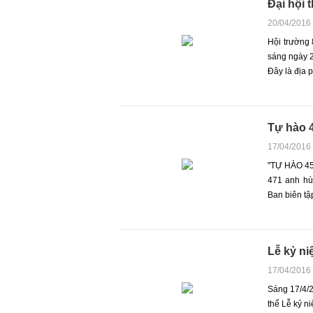
Đại hội 
20/04/2016
Hội trường 
sáng ngày 2
Đây là địa p
Tự hào 
17/04/2016
"TỰ HÀO 45
471 anh hù
Ban biên tậ
Lễ kỷ n
17/04/2016
Sáng 17/4/2
thể Lễ kỷ n