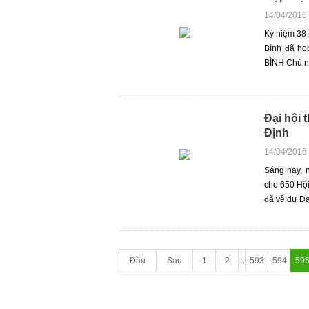
14/04/2016
Kỷ niệm 38
Bình đã h
BÌNH Chủ nh
Đại hội 
Định
14/04/2016
Sáng nay, 
cho 650 Hội
đã về dự Đại
Đầu
Sau
1
2
...
593
594
59