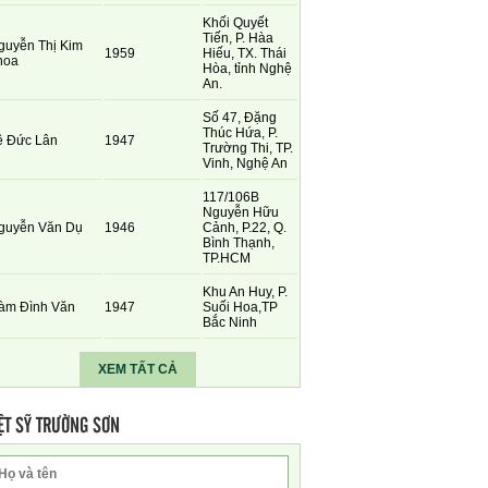
Khối Quyết
Tiến, P. Hàa
guyễn Thị Kim
1959
Hiếu, TX. Thái
hoa
Hòa, tỉnh Nghệ
An.
Số 47, Đặng
Thúc Hứa, P.
ê Đức Lân
1947
Trường Thi, TP.
Vinh, Nghệ An
117/106B
Nguyễn Hữu
guyễn Văn Dụ
1946
Cảnh, P.22, Q.
Bình Thạnh,
TP.HCM
Khu An Huy, P.
àm Đình Văn
1947
Suối Hoa,TP
Bắc Ninh
XEM TẤT CẢ
ỆT SỸ TRƯỜNG SƠN