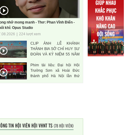
ong nhớ mong manh - Thơ: Phan Vĩnh Điển -
ối khí: Opus Studio
7.08.2026
|
224 lượt xem
CLIP ẢNH .LỄ KHÁNH
THÀNH BIA SỞ CHỈ HUY SƯ
ĐOÀN VÀ KỶ NIỆM 55 NĂM
THÀNH LẬP SƯ ĐOÀN 471
Phim tài liệu: Đại hội Hội
ANH HÙNG
Trường Sơn xã Hoài Đức
thành phố Hà Nội lần thứ
nhất, nhiệm kì 2026-2031
ÔNG TIN HỘI VIÊN HỘI VHNT TS
(78 HỘI VIÊN)