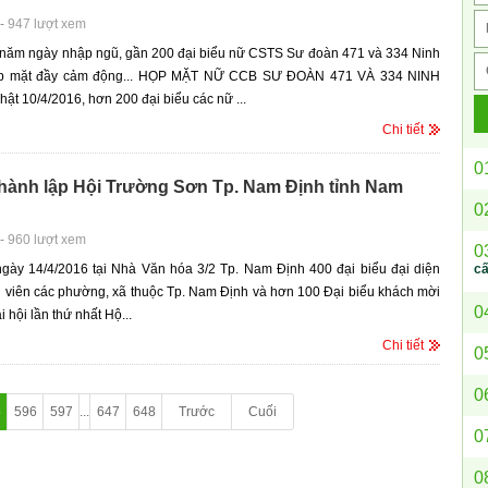
-
947 lượt xem
 năm ngày nhập ngũ, gần 200 đại biểu nữ CSTS Sư đoàn 471 và 334 Ninh
ọp mặt đầy cảm động... HỌP MẶT NỮ CCB SƯ ĐOÀN 471 VÀ 334 NINH
ật 10/4/2016, hơn 200 đại biểu các nữ ...
Chi tiết
0
thành lập Hội Trường Sơn Tp. Nam Định tỉnh Nam
0
-
960 lượt xem
0
c
ngày 14/4/2016 tại Nhà Văn hóa 3/2 Tp. Nam Định 400 đại biểu đại diện
 viên các phường, xã thuộc Tp. Nam Định và hơn 100 Đại biểu khách mời
0
 hội lần thứ nhất Hộ...
Chi tiết
0
0
5
596
597
...
647
648
Trước
Cuối
0
0