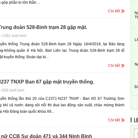
góp phần to lớn thần ...
Chi tiết
N
T
rung đoàn 528-Binh trạm 28 gặp mặt.
-
1391 lượt xem
L
uyền thống Trung đoàn 528-Binh trạm 28 Ngày 16/4/2016, tại Bảo tàng
g-Không quân ở Hà Nội, Ban Liên lạc Trung đoàn 528-Binh trạm 28 tổ
t truyền thống. Đoàn đại bi...
N
Chi tiết
N237 TNXP Ban 67 gặp mặt truyền thống.
Đ
-
826 lượt xem
uyền thống lần thứ 20 của C2371-N237 TNXP - Ban XD 67 Trường Sơn
g khí cả nước đang sôi nổi thi đua lao động sản xuât, chào mừng thành
i Hội Đảng toàn quốc khóa XII...
LI
Chi tiết
 nữ CCB Sư đoàn 471 và 344 Ninh Bình