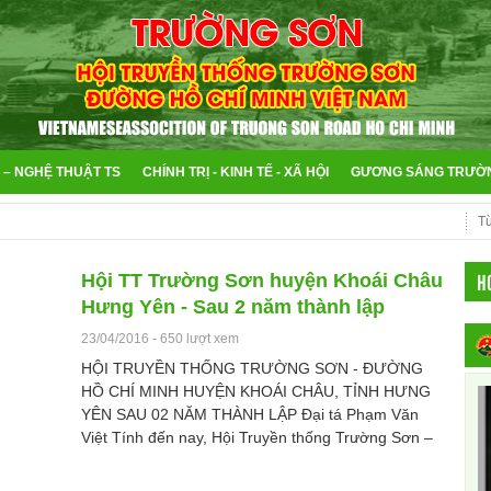
 – NGHỆ THUẬT TS
CHÍNH TRỊ - KINH TẾ - XÃ HỘI
GƯƠNG SÁNG TRƯỜ
H
Hội TT Trường Sơn huyện Khoái Châu
Hưng Yên - Sau 2 năm thành lập
23/04/2016
-
650 lượt xem
HỘI TRUYỀN THỐNG TRƯỜNG SƠN - ĐƯỜNG
HỒ CHÍ MINH HUYỆN KHOÁI CHÂU, TỈNH HƯNG
YÊN SAU 02 NĂM THÀNH LẬP Đại tá Phạm Văn
Việt Tính đến nay, Hội Truyền thống Trường Sơn –
Đường Hồ Chí Minh hu...