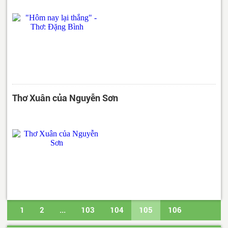
Thơ Xuân của Nguyễn Sơn
1
2
...
103
104
105
106