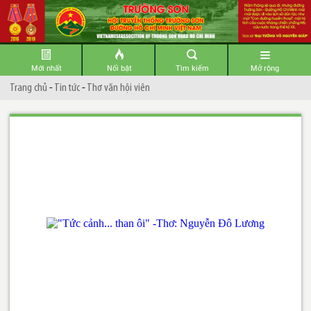
Mới nhất
Nổi bật
Tìm kiếm
Mở rộng
Trang chủ
-
Tin tức
-
Thơ văn hội viên