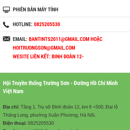
PHIÊN BẢN MÁY TÍNH
HOTLINE:
0825205530
EMAIL:
BANTINTS2011@GMAIL.COM HOẶC
HOITRUONGSON@GMAIL.COM
WESITE LIÊN KẾT: BINH ĐOÀN 12-
BINHDOAN12.VN
Hội Truyền thống Trường Sơn - Đường Hồ Chí Minh
Việt Nam
Địa chỉ:
Tầng 1, Trụ sở BInh đoàn 12, km 6 +500, Đại lộ
Thăng Long, phường Xuân Phương, Hà Nội.
Điện thoại:
0825205530