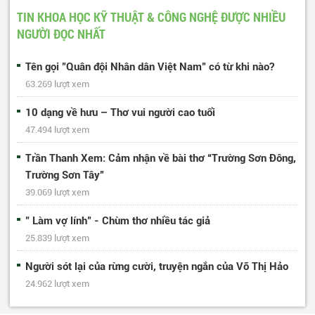
107
...
487
488
Trang cuối
TIN KHOA HỌC KỸ THUẬT & CÔNG NGHỆ ĐƯỢC NHIỀU
NGƯỜI ĐỌC NHẤT
Tên gọi "Quân đội Nhân dân Việt Nam" có từ khi nào?
63.269 lượt xem
10 dạng về hưu – Thơ vui người cao tuổi
47.494 lượt xem
Trần Thanh Xem: Cảm nhận về bài thơ “Trường Sơn Đông,
Trường Sơn Tây”
39.069 lượt xem
" Làm vợ lính" - Chùm thơ nhiều tác giả
25.839 lượt xem
Người sót lại của rừng cười, truyện ngắn của Võ Thị Hảo
24.962 lượt xem