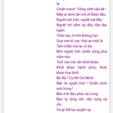
le...
Chiến tranh ! Sống chết cận kề !
Mấy ai lành lặn trở về được đâu
Người sứt trán, người mẻ đầu
Người thì nằm lại đẩu đâu đại
ngàn
Thân tàn, trí khí không tan
Qua cơn bĩ cực, thái an mới là
Tám chân mà lại có ba
Bốn người lính chiến xông pha
năm nào
Tuổi cao mà vẫn khát khao
Khát khao hạnh phúc, khát
khao hòa bình
Bộ đội ! Cụ Hồ Chí Minh
Mãi là người lính ! Chiến binh
anh hùng !
Bầu trời đâu phải cái vung
Bao la rộng lớn, vẫy vùng xá
chi.
Sợ gì thế lực quyền uy