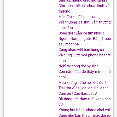
Đâu rồi, những giấc mơ xanh ?
Gần nửa thế kỷ, chưa lành vết
thương
Mái đầu khi đã pha sương
Vết thương da thịt, vẫn thường
nhói đau...
Đồng đội ! Lặn lội tìm nhau !
Người Nam, người Bắc, trước
sau một nhà
Cùng nhau viết bản hùng ca
Và cùng vượt mọi phong ba thời
bình
Nghĩ về đồng đội hy sinh
Còn nằm đâu đó thấy mình nhỏ
nhoi
Máu xương ! Cho nợ, khó đòi !
Trái tim vĩ đại, đời đời lưu danh
Cảm ơn ! Các Bác, các Anh !
Đã dâng hết thảy tuổi xanh cho
đời
Không hụt hẫng, chẳng chơi vơi
Vững như bàn thạch, mặc đời éo