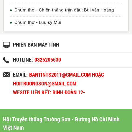
Chùm thơ - Chiến thắng trận đầu: Bùi văn Hoằng
Chùm thơ - Lưu sỹ Mùi
PHIÊN BẢN MÁY TÍNH
HOTLINE:
0825205530
EMAIL:
BANTINTS2011@GMAIL.COM HOẶC
HOITRUONGSON@GMAIL.COM
WESITE LIÊN KẾT: BINH ĐOÀN 12-
BINHDOAN12.VN
Hội Truyền thống Trường Sơn - Đường Hồ Chí Minh
Việt Nam