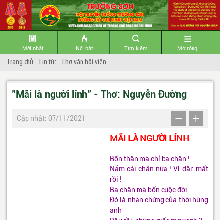
Mới nhất
Nổi bật
Tìm kiếm
Mở rộng
Trang chủ
-
Tin tức
-
Thơ văn hội viên
"Mãi là người lính" - Thơ: Nguyễn Đường
Cập nhật: 07/11/2021
MÃI LÀ NGƯỜI LÍNH
Bốn thân mà chỉ ba chân !
Năm cái chân nữa ! Vì dân mất
rồi !
Ba chân mà bốn cuộc đời
Đó là nhân chứng của thời hùng
anh