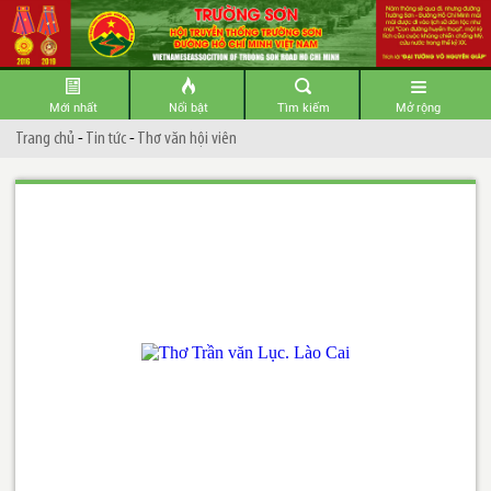
Mới nhất
Nổi bật
Tìm kiếm
Mở rộng
Trang chủ
-
Tin tức
-
Thơ văn hội viên