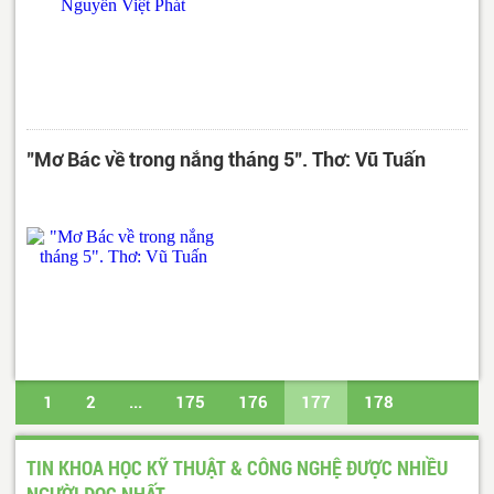
"Mơ Bác về trong nắng tháng 5". Thơ: Vũ Tuấn
1
2
...
175
176
177
178
179
...
487
488
Trang cuối
TIN KHOA HỌC KỸ THUẬT & CÔNG NGHỆ ĐƯỢC NHIỀU
NGƯỜI ĐỌC NHẤT