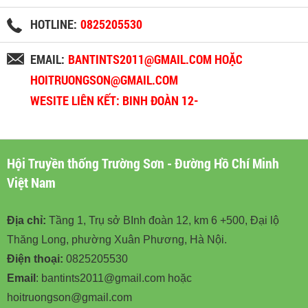
HOTLINE:
0825205530
EMAIL:
BANTINTS2011@GMAIL.COM HOẶC
HOITRUONGSON@GMAIL.COM
WESITE LIÊN KẾT: BINH ĐOÀN 12-
BINHDOAN12.VN
Hội Truyền thống Trường Sơn - Đường Hồ Chí Minh
Việt Nam
Địa chỉ:
Tầng 1, Trụ sở BInh đoàn 12, km 6 +500, Đại lộ
Thăng Long, phường Xuân Phương, Hà Nội.
Điện thoại:
0825205530
Email
: bantints2011@gmail.com hoặc
hoitruongson@gmail.com