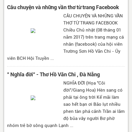
Câu chuyện và những vần thơ từ trang Facebook
CÂU CHUYỆN VÀ NHỮNG VẦN
THƠ TỪ TRANG FACEBOOK
Chiều Chủ nhật (08 tháng 01
năm 2017) trên trang mạng cá
nhân (facebook) của hội viên
Trường Sơn Hồ Văn Chi - Ủy
viên BCH Hội Truyền ...
" Nghĩa đời" - Thơ Hồ Văn Chi , Đà Nẵng
NGHĨA ĐỜI (Họa "Cõi
đời"/Giang Hoa) Hèn sang có
phải tại ông trời Kể mãi làm
sao hết bạn ơi Bão lụt nhiều
phen tàn phá cảnh Trần ai lắm
độ bủa vây người Bơ phờ
nhóm trẻ bờ sông quạnh Lạnh ...