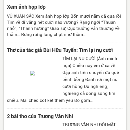
Xem ảnh họp lớp
VŨ XUÂN SẮC Xem ảnh họp lớp Bốn mươi năm đã qua rồi
Tìm về dĩ vãng nét cười nào vương? Rạng ngời “Thuận
nhỏ”, “Thanh hương” Giáo sư, Cục trưởng vẫn thường về
thăm… Rưng rưng lòng chợt nhớ thầm...
Thơ của tác giả Bùi Hữu Tuyến: Tìm lại nụ cười
TÌM LẠI NỤ CƯỜI (Ảnh minh
họa) Chiều nay em ở xa về
Gặp anh trên chuyến đò quê
bềnh bồng Đánh rơi một nụ
cười hồng Đò nghiêng,
nghiêng cả dòng sông tím
chiều. Mái chèo cót két thêm yêu Đò gom...
2 bài thơ của Trương Văn Nhi
TRƯƠNG VĂN NHI ĐÔI MẮT