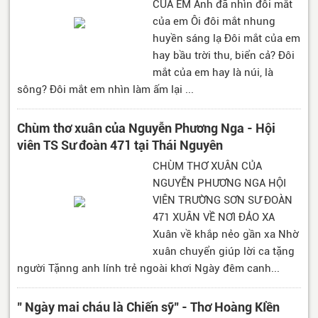
CỦA EM Anh đã nhìn đôi mắt
của em Ôi đôi mắt nhung
huyền sáng lạ Đôi mắt của em
hay bầu trời thu, biển cả? Đôi
mắt của em hay là núi, là
sông? Đôi mắt em nhìn làm ấm lại ...
Chùm thơ xuân của Nguyễn Phương Nga - Hội
viên TS Sư đoàn 471 tại Thái Nguyên
CHÙM THƠ XUÂN CỦA
NGUYỄN PHƯƠNG NGA HỘI
VIÊN TRƯỜNG SƠN SƯ ĐOÀN
471 XUÂN VỀ NƠI ĐẢO XA
Xuân về khắp nẻo gần xa Nhờ
xuân chuyển giúp lời ca tặng
người Tặnng anh lính trẻ ngoài khơi Ngày đêm canh...
" Ngày mai cháu là Chiến sỹ" - Thơ Hoàng KIền