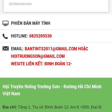
24.994 lượt xem
PHIÊN BẢN MÁY TÍNH
HOTLINE:
0825205530
EMAIL:
BANTINTS2011@GMAIL.COM HOẶC
HOITRUONGSON@GMAIL.COM
WESITE LIÊN KẾT: BINH ĐOÀN 12-
BINHDOAN12.VN
Hội Truyền thống Trường Sơn - Đường Hồ Chí Minh
Việt Nam
Địa chỉ:
Tầng 1, Trụ sở BInh đoàn 12, km 6 +500, Đại lộ