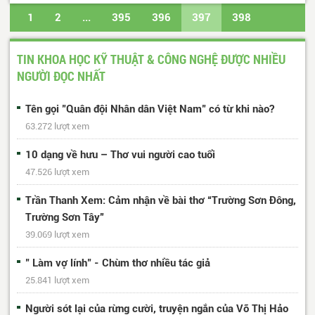
1
2
...
395
396
397
398
399
...
488
489
Trang cuối
TIN KHOA HỌC KỸ THUẬT & CÔNG NGHỆ ĐƯỢC NHIỀU
NGƯỜI ĐỌC NHẤT
Tên gọi "Quân đội Nhân dân Việt Nam" có từ khi nào?
63.272 lượt xem
10 dạng về hưu – Thơ vui người cao tuổi
47.526 lượt xem
Trần Thanh Xem: Cảm nhận về bài thơ “Trường Sơn Đông,
Trường Sơn Tây”
39.069 lượt xem
" Làm vợ lính" - Chùm thơ nhiều tác giả
25.841 lượt xem
Người sót lại của rừng cười, truyện ngắn của Võ Thị Hảo