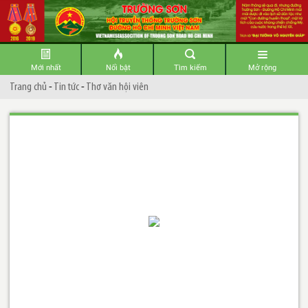
Mới nhất
Nổi bật
Tìm kiếm
Mở rộng
Trang chủ
-
Tin tức
-
Thơ văn hội viên