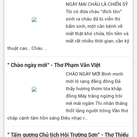
NGÀY MAI CHÁU LÀ CHIẾN SỸ
Tôi có đứa cháu “đích tôn”
sinh ra cháu đã bị viễn thị
bẩm sinh, một căn bệnh về
mắt thật khó chữa, tốn tiền và
mất rất nhiều thời gian, cần kỹ
thuật cao… Cháu ...
" Chào ngày mới" - Thơ Phạm Văn VIệt
CHÀO NGÀY MỚI Bình minh
mới ló rạng đằng đông Đã
thấy hương thơm tỏa khắp
đồng Mây trắng ngừng trôi
mê mải ngắm Thi nhân thảng
thốt lặng người trông Vần thơ
chắp cánh tâm hồn sáng Điệu nhạc r...
" Tấm gương Chủ tịch Hội Trường Sơn" - Thơ Thiếu