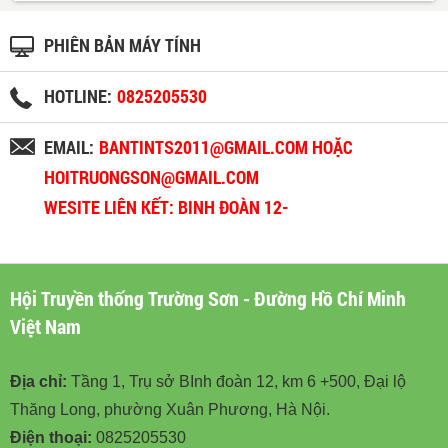
PHIÊN BẢN MÁY TÍNH
HOTLINE:
0825205530
EMAIL:
BANTINTS2011@GMAIL.COM HOẶC
HOITRUONGSON@GMAIL.COM
WESITE LIÊN KẾT: BINH ĐOÀN 12-
BINHDOAN12.VN
Hội Truyền thống Trường Sơn - Đường Hồ Chí Minh
Việt Nam
Địa chỉ:
Tầng 1, Trụ sở BInh đoàn 12, km 6 +500, Đại lộ
Thăng Long, phường Xuân Phương, Hà Nội.
Điện thoại:
0825205530