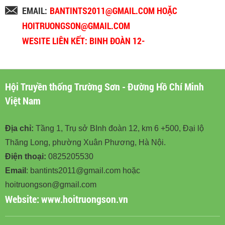
EMAIL:
BANTINTS2011@GMAIL.COM HOẶC
HOITRUONGSON@GMAIL.COM
WESITE LIÊN KẾT: BINH ĐOÀN 12-
BINHDOAN12.VN
Hội Truyền thống Trường Sơn - Đường Hồ Chí Minh
Việt Nam
Địa chỉ:
Tầng 1, Trụ sở BInh đoàn 12, km 6 +500, Đại lộ
Thăng Long, phường Xuân Phương, Hà Nội.
Điện thoại:
0825205530
Email
: bantints2011@gmail.com hoặc
hoitruongson@gmail.com
Website:
www.hoitruongson.vn