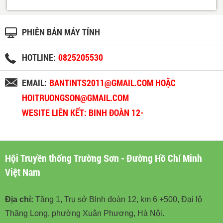
PHIÊN BẢN MÁY TÍNH
HOTLINE:
0825205530
EMAIL:
BANTINTS2011@GMAIL.COM HOẶC
HOITRUONGSON@GMAIL.COM
WESITE LIÊN KẾT: BINH ĐOÀN 12-
BINHDOAN12.VN
Hội Truyền thống Trường Sơn - Đường Hồ Chí Minh
Việt Nam
Địa chỉ:
Tầng 1, Trụ sở BInh đoàn 12, km 6 +500, Đại lộ
Thăng Long, phường Xuân Phương, Hà Nội.