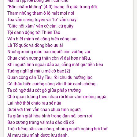
Mái lá lập lòe bóng đèn, con chữ
"Bốn chấm không" (4.0) loang lỗ giữa trang đời.
Tham nhũng tham ô lộ mặt mọi nơi
Tòa vẫn siêng tuyên và "lò" vẫn cháy
"Giặc nội xâm" vẫn cứ càn, cứ quấy
Tội danh động tới Thiên Tào
Vẫn biết mình có cống hiến công lao
Là Tổ quốc và đồng bào ưu ái
Nhưng xương máu bao người còn vương vãi
Chưa chốn nương thân còn vĩ đại hơn nhiều.
Khi người lính ngoài đảo xa, căng mắt giữ tiền tiêu
Tướng nghĩ gì mà u mê cờ bạc (2)
Quan công cán Tây Tàu, rồi chu du hưởng lạc
Có thấu biên cương súng vẫn thức canh chừng.
Ta có ngờ đâu cột gỗ giữa pháp trường
Chờ quan tướng theo nhau rời khỏi vành móng ngựa
Lại nhớ thời cháo rau sẻ nửa
Dưới với trên vẫn chan chứa tình người.
Ta giành giật hòa bình trong đạn nổ, bom rơi
Bao xương trắng và máu đào đã đổ
Triệu tiếng nấc sau cùng, những người ngừng hơi thở
Ai mưu cầu mình được lưu danh.