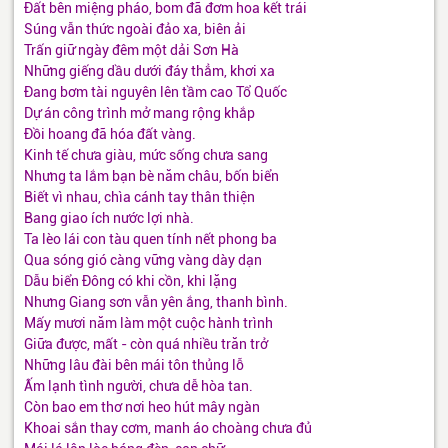
Đất bên miệng pháo, bom đã đơm hoa kết trái
Súng vẫn thức ngoài đảo xa, biên ải
Trấn giữ ngày đêm một dải Sơn Hà
Những giếng dầu dưới đáy thẳm, khơi xa
Đang bơm tài nguyên lên tầm cao Tổ Quốc
Dự án công trình mở mang rộng khắp
Đồi hoang đã hóa đất vàng.
Kinh tế chưa giàu, mức sống chưa sang
Nhưng ta lắm bạn bè năm châu, bốn biển
Biết vì nhau, chìa cánh tay thân thiện
Bang giao ích nước lợi nhà.
Ta lèo lái con tàu quen tính nết phong ba
Qua sóng gió càng vững vàng dày dạn
Dẫu biển Đông có khi cồn, khi lặng
Nhưng Giang sơn vẫn yên ắng, thanh bình.
Mấy mươi năm làm một cuộc hành trình
Giữa được, mất - còn quá nhiều trăn trở
Những lâu đài bên mái tôn thủng lỗ
Ấm lạnh tình người, chưa dễ hòa tan.
Còn bao em thơ nơi heo hút mây ngàn
Khoai sắn thay cơm, manh áo choàng chưa đủ