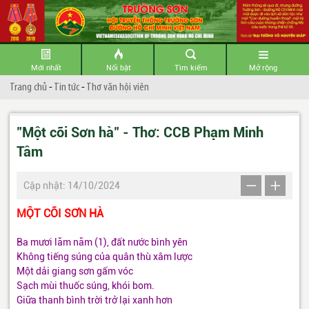
Mới nhất
Nổi bật
Tìm kiếm
Mở rộng
Trang chủ
-
Tin tức
-
Thơ văn hội viên
"Một cõi Sơn hà" - Thơ: CCB Phạm Minh
Tâm
Cập nhật: 14/10/2024
MỘT CÕI SƠN HÀ
Ba mươi lăm năm (1), đất nước bình yên
Không tiếng súng của quân thù xâm lược
Một dải giang sơn gấm vóc
Sạch mùi thuốc súng, khói bom.
Giữa thanh bình trời trở lại xanh hơn