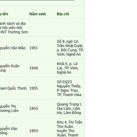
ọ tên
Năm sinh
Địa chỉ
anh sách và địa
ỉ hội viên Hội
HNT Trường Sơn
Số 9, ngõ 14,
Trần Nhật Duật,
guyễn Văn Mão
1951
p. Đội Cung, TP.
Vinh, Nghệ An
Khối 5, p. Lê
guyễn Xuân
1949
Lợi, TP. Vinh,
ung
Nghệ An
Số 03/23
Nguyễn Thiếp,
hạm Quốc Thịnh
1955
P. Ngọc Trạo,
TP. Thanh Háa
Quang Trung I,
guyễn Thị
1953
Gia Lâm, Lâm
hương Liên
Hà, Lâm Đồng
Khu 4, Thị Trấn
Thọ Xuân,
guyễn Văn
1953
huyện Thọ
hống.
Xuân, Thanh