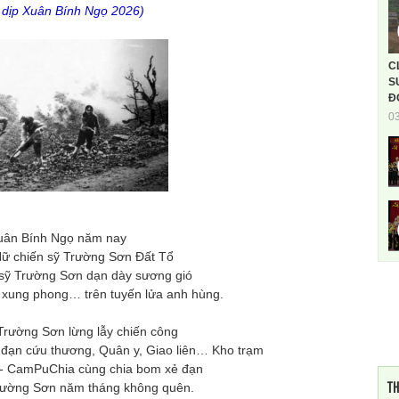
 dịp Xuân Bính Ngọ 2026)
C
S
Đ
0
uân Bính Ngọ năm nay
ữ chiến sỹ Trường Sơn Đất Tổ
sỹ Trường Sơn dạn dày sương gió
 xung phong… trên tuyến lửa anh hùng.
 Trường Sơn lừng lẫy chiến công
đạn cứu thương, Quân y, Giao liên… Kho trạm
 - CamPuChia cùng chia bom xẻ đạn
TH
rường Sơn năm tháng không quên.