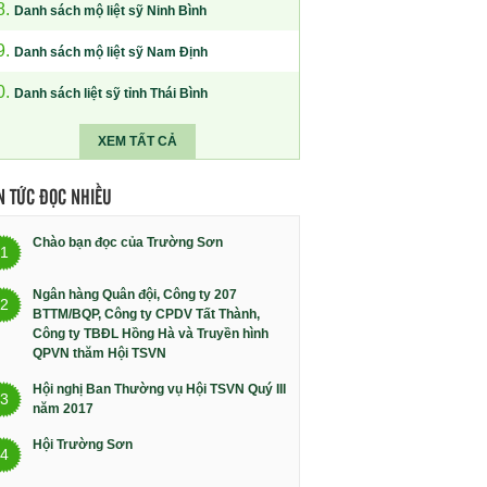
8.
Danh sách mộ liệt sỹ Ninh Bình
9.
Danh sách mộ liệt sỹ Nam Định
0.
Danh sách liệt sỹ tỉnh Thái Bình
XEM TẤT CẢ
N TỨC ĐỌC NHIỀU
Chào bạn đọc của Trường Sơn
1
Ngân hàng Quân đội, Công ty 207
2
BTTM/BQP, Công ty CPDV Tất Thành,
Công ty TBĐL Hồng Hà và Truyền hình
QPVN thăm Hội TSVN
Hội nghị Ban Thường vụ Hội TSVN Quý III
3
năm 2017
Hội Trường Sơn
4