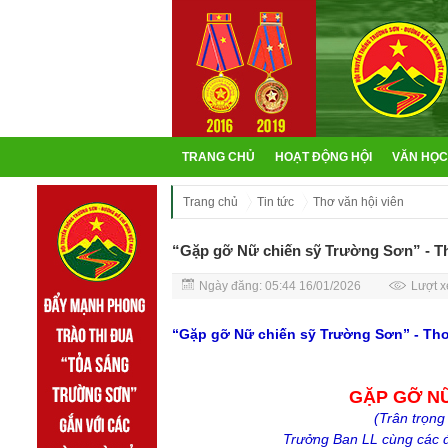
TRANG CHỦ
HOẠT ĐỘNG HỘI
VĂN HỌC
Trang chủ
Tin tức
Thơ văn hội viên
“Gặp gỡ Nữ chiến sỹ Trường Sơn” - T
Ngày đăng: 05:44 16/01/2026
Lượt x
“
Gặp gỡ Nữ chiến sỹ Trường Sơn
” - Th
GẶP GỠ N
(Trân trọng
Trưởng Ban LL cùng các đ