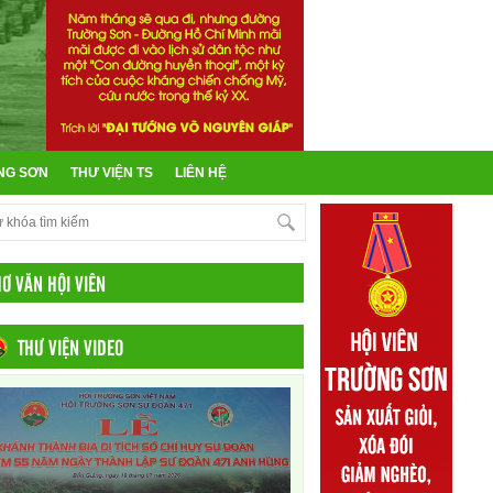
NG SƠN
THƯ VIỆN TS
LIÊN HỆ
HƠ VĂN HỘI VIÊN
THƯ VIỆN VIDEO