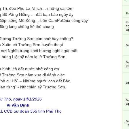
 Trị, đèo Phu La Nhích… những cái tên
H
g Sê Păng Hiêng … đất bạn Lào ngày ấy
 Riệp, sông Mê Kông… bên CamPuChia cũng vậy
D
ch
ồng lòng chống kẻ thù chung.
V
đường Trường Sơn còn nhớ hay không?
a Xuân có Trường Sơn huyền thoại
N
nơi Nghĩa trang khói hương nghi ngút mãi
 hùng Liệt sỹ nằm lại ở Trường Sơn.
N
D
 bình, cả đất nước nhớ công ơn
ỹ Trường Sơn năm xưa đi đánh giặc
lính cụ Hồ” – Những người con đất Bắc
P
an rừng” - Nữ chiến sỹ Trường Sơn.
ú Thọ, ngày 14/1/2026
N
P
Vi Văn Định
L CCB Sư đoàn 355 tỉnh Phú Thọ
N
T