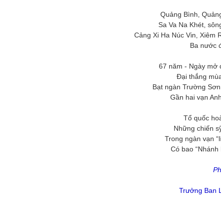
Quảng Bình, Quảng
Sa Va Na Khét, sôn
Cảng Xi Ha Núc Vin, Xiêm
Ba nước đ
67 năm - Ngày mở 
Đại thắng mù
Bạt ngàn Trường Sơn 
Gần hai vạn Anh
Tổ quốc hoà
Những chiến s
Trong ngàn vạn “
Có bao “Nhánh l
Ph
Trưởng Ban L