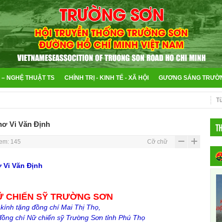
 – NGHỆ THUẬT TS
CHÍNH TRỊ - KINH TẾ - XÃ HỘI
GƯƠNG SÁNG TRƯỜ
hơ Vi Văn Định
T
em: 145
Cỡ chữ
ơ Vi Văn Định
Ữ CHIẾN SỸ TRƯỜNG SƠN
 kính tặng đồng chí Mai Thị Thọ,
ồng chí Nữ chiến sỹ Trường Sơn tỉnh Phú Thọ