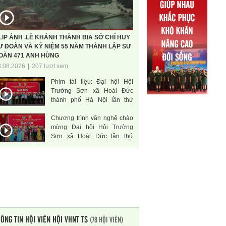
LIP ẢNH .LỄ KHÁNH THÀNH BIA SỞ CHỈ HUY
Ư ĐOÀN VÀ KỶ NIỆM 55 NĂM THÀNH LẬP SƯ
OÀN 471 ANH HÙNG
3.08.2026
|
207 lượt xem
Phim tài liệu: Đại hội Hội
Trường Sơn xã Hoài Đức
thành phố Hà Nội lần thứ
nhất, nhiệm kì 2026-2031
Chương trình văn nghệ chào
mừng Đại hội Hội Trường
Sơn xã Hoài Đức lần thứ
nhất, nhiệm kì 2026-2031
ÔNG TIN HỘI VIÊN HỘI VHNT TS
(78 HỘI VIÊN)