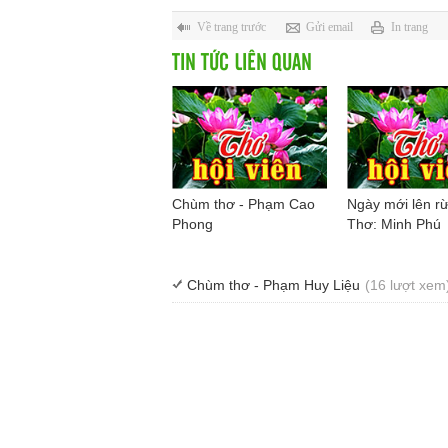
Về trang trước
Gửi email
In trang
TIN TỨC LIÊN QUAN
Chùm thơ - Phạm Cao
Ngày mới lên rừ
Phong
Thơ: Minh Phú
Chùm thơ - Phạm Huy Liệu
(16 lượt xem