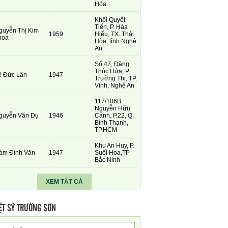
Hóa.
Khối Quyết
Tiến, P. Hàa
guyễn Thị Kim
1959
Hiếu, TX. Thái
hoa
Hòa, tỉnh Nghệ
An.
Số 47, Đặng
Thúc Hứa, P.
ê Đức Lân
1947
Trường Thi, TP.
Vinh, Nghệ An
117/106B
Nguyễn Hữu
guyễn Văn Dụ
1946
Cảnh, P.22, Q.
Bình Thạnh,
TP.HCM
Khu An Huy, P.
àm Đình Văn
1947
Suối Hoa,TP
Bắc Ninh
XEM TẤT CẢ
ỆT SỸ TRƯỜNG SƠN