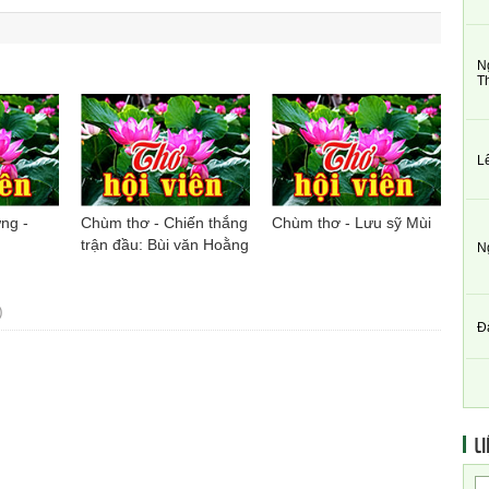
N
T
L
ng -
Chùm thơ - Chiến thắng
Chùm thơ - Lưu sỹ Mùi
trận đầu: Bùi văn Hoằng
N
)
Đ
LI