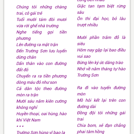
Giặc tan tạm biệt rừng
Chúng tôi những chàng
sâu
trai, cô gái trẻ
Ôn thi đại học, bỏ lâu
Tuổi mười tám đôi mươi
trượt nhiều
vừa rời ghế nhà trường
Nghe tiếng gọi tiền
Mười phần trăm đỗ là
phương
siêu
Lên đường ra mặt trận
Hôm nay gặp lại bao điều
Đến Trường Sơn lưu luyến
vui sao
dừng chân
Bừng lên ký ức dâng trào
Dấn thân vào con đường
Nhớ về năm tháng tự hào
đất đỏ
Trường Sơn
Chuyển ra ra tiền phương
dòng máu đỏ như son
Ra đi vào tuyến đường
Cả dân tộc theo đường
mòn
mòn ra trận
Mồ hôi kết lại trên con
Mười sáu năm kiên cường
đường dài
không nghỉ
Đồng đội tôi những gái
Huyền thoại, oai hùng, hào
trai
khí Việt Nam
Chia bom, xẻ đạn chẳng
* * *
phai tâm hồng
Trường Sơn hùng vĩ bao la