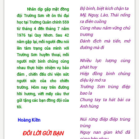
Bộ binh, biệt kích chặn ta
Nhân dịp gặp mặt đồng
Mỹ, Nguỵ, Lào, Thái nống
đội Trường Sơn về ôn thi đại
ra điên cuồng
học tại Trường Quân chính 559
Cùng nhau nắm vững chủ
từ tháng 4 đến tháng 7 năm
trương
1976 tại Quy Nhơn. Sau 42
Đánh địch mà tiến, mở
năm gặp lại, mỗi người đều nói
đường mà đi
lên tâm trạng của mình với
Trường Sơn huyền thoại, mỗi
Nhiều lực lượng cùng
người một binh chủng cùng
phát huy
nhau thực hiện nhiệm vụ bảo
Hiệp đồng binh chủng
đảm , chiến đấu chi viện sức
diệu kỳ mở ra
người sức của cho chiến
Trường Sơn trùng điệp
trường. Hôm nay trên đường
bao la
hồi hương, viết mấy câu thơ
Chung tay ta hát bài ca
gửi tặng các bạn đồng đội của
Anh hùng
tôi.
Núi rừng điệp điệp trùng
Hoàng Kiền
trùng
Nguy nan gian khổ đã
ĐÔI LỜI GỬI BẠN
cùng bên nhau