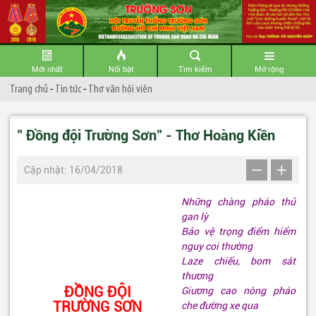
Mới nhất
Nổi bật
Tìm kiếm
Mở rộng
Trang chủ
-
Tin tức
-
Thơ văn hội viên
" Đồng đội Trường Sơn" - Thơ Hoàng Kiền
Cập nhật: 16/04/2018
Những chàng pháo thủ
gan lỳ
Bảo vệ trọng điểm hiểm
nguy coi thường
Laze chiếu, bom sát
thương
ĐỒNG ĐỘI
Giương cao nòng pháo
TRƯỜNG SƠN
che đường xe qua