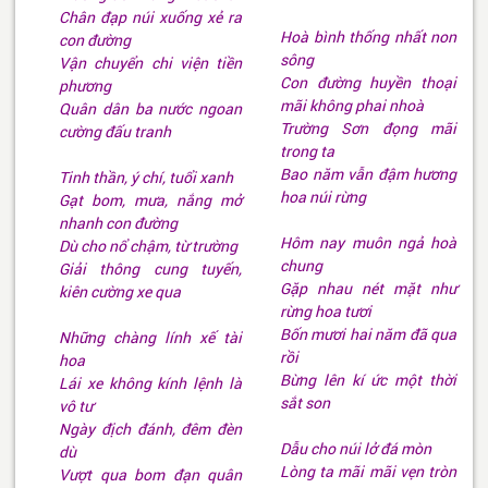
Chân đạp núi xuống xẻ ra
Hoà bình thống nhất non
con đường
sông
Vận chuyển chi viện tiền
Con đường huyền thoại
phương
mãi không phai nhoà
Quân dân ba nước ngoan
Trường Sơn đọng mãi
cường đấu tranh
trong ta
Bao năm vẫn đậm hương
Tinh thần, ý chí, tuổi xanh
hoa núi rừng
Gạt bom, mưa, nắng mở
nhanh con đường
Hôm nay muôn ngả hoà
Dù cho nổ chậm, từ trường
chung
Giải thông cung tuyến,
Gặp nhau nét mặt như
kiên cường xe qua
rừng hoa tươi
Bốn mươi hai năm đã qua
Những chàng lính xế tài
rồi
hoa
Bừng lên kí ức một thời
Lái xe không kính lệnh là
sắt son
vô tư
Ngày địch đánh, đêm đèn
Dẫu cho núi lở đá mòn
dù
Lòng ta mãi mãi vẹn tròn
Vượt qua bom đạn quân