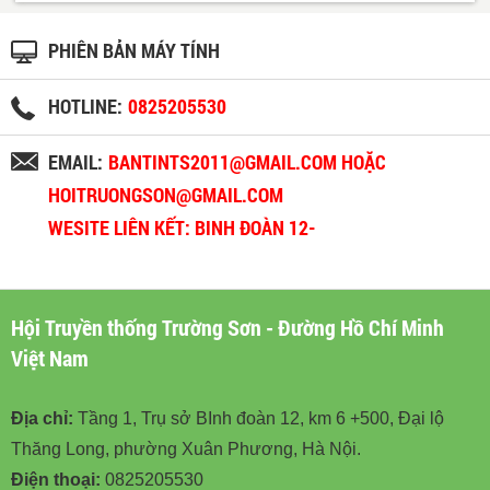
PHIÊN BẢN MÁY TÍNH
HOTLINE:
0825205530
EMAIL:
BANTINTS2011@GMAIL.COM HOẶC
HOITRUONGSON@GMAIL.COM
WESITE LIÊN KẾT: BINH ĐOÀN 12-
BINHDOAN12.VN
Hội Truyền thống Trường Sơn - Đường Hồ Chí Minh
Việt Nam
Địa chỉ:
Tầng 1, Trụ sở BInh đoàn 12, km 6 +500, Đại lộ
Thăng Long, phường Xuân Phương, Hà Nội.
Điện thoại:
0825205530