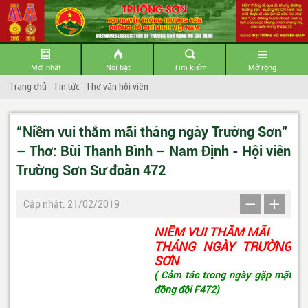
Mới nhất
Nổi bật
Tìm kiếm
Mở rộng
Trang chủ
-
Tin tức
-
Thơ văn hội viên
“Niềm vui thắm mãi tháng ngày Trường Sơn”
– Thơ: Bùi Thanh Bình – Nam Định - Hội viên
Trường Sơn Sư đoàn 472
Cập nhật: 21/02/2019
NIỀM VUI THẮM MÃI
THÁNG NGÀY TRƯỜNG
SƠN
( Cảm tác trong ngày gặp mặt
đồng đội F472)