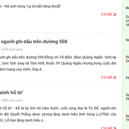
n - Nữ anh hùng “uy vũ bất năng khuất”
H
Chi tiết
D
ch
V
N
 người ghi dấu trên đường 559
-
678 lượt xem
N
ời ghi dấu trên đường 559 Đồng chí Võ Bẩm. (Báo Quảng Ngãi)- Sinh tại
D
, Sơn Tịnh (nay xã Tịnh Khê, thuộc TP. Quảng Ngãi) nhưng trong cuộc đời
ách mạng của mình, ông đ...
Chi tiết
P
sinh hổ tử'
N
P
-
906 lượt xem
h hổ tử' - Kể từ kỳ tích 40 năm trước, cuối cùng Đại tá Từ Đễ, người phi
hi đội Quyết Thắng được phong tặng danh hiệu Anh hùng LLVTND của
N
T
c. Lễ trao tặng danh hiệu s...
Chi tiết