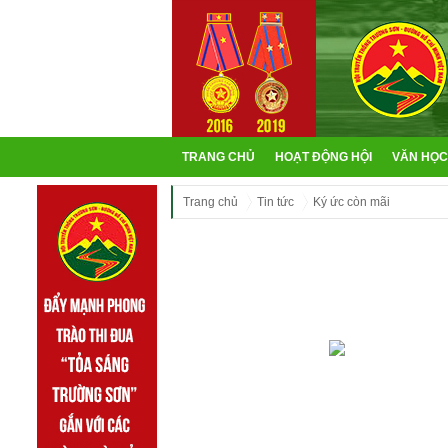
TRANG CHỦ
HOẠT ĐỘNG HỘI
VĂN HỌC
Trang chủ
Tin tức
Ký ức còn mãi