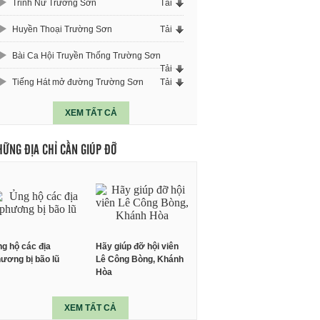
Trinh Nữ Trường Sơn
Tải
Huyền Thoại Trường Sơn
Tải
Bài Ca Hội Truyền Thống Trường Sơn
Tải
Tiếng Hát mở đường Trường Sơn
Tải
XEM TẤT CẢ
HỮNG ĐỊA CHỈ CẦN GIÚP ĐỠ
g hộ các địa
Hãy giúp đỡ hội viên
ương bị bão lũ
Lê Công Bòng, Khánh
Hòa
XEM TẤT CẢ