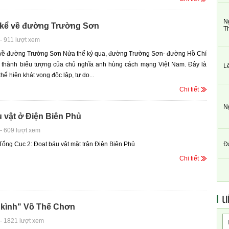
N
kể về đường Trường Sơn
T
-
911 lượt xem
về đường Trường Sơn Nửa thế kỷ qua, đường Trường Sơn- đường Hồ Chí
ở thành biểu tượng của chủ nghĩa anh hùng cách mạng Việt Nam. Đây là
L
ể hiện khát vọng độc lập, tự do...
Chi tiết
N
 vật ở Điện Biên Phủ
-
609 lượt xem
Đ
ổng Cục 2: Đoạt báu vật mặt trận Điện Biên Phủ
Chi tiết
LI
 kình" Võ Thế Chơn
-
1821 lượt xem