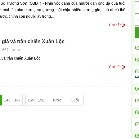
 ức Trường Sơn (QBĐT) - Nhìn vóc dáng của người đàn ông đã qua tuổi
ới mái tóc pha sương và gương mặt chịu nhiều sương gió, khó ai có thể
ược, chính con người ấy trong...
Chi tiết
 già và trận chiến Xuân Lộc
0
-
657 lượt xem
à và trận chiến Xuân Lộc
0
Chi tiết
0
c
0
0
5
146
147
...
155
156
Trước
Cuối
0
0
0