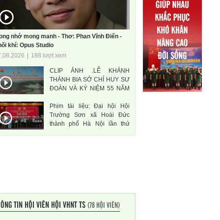
ong nhớ mong manh - Thơ: Phan Vĩnh Điển -
ối khí: Opus Studio
7.08.2026
|
188 lượt xem
CLIP ẢNH .LỄ KHÁNH
THÀNH BIA SỞ CHỈ HUY SƯ
ĐOÀN VÀ KỶ NIỆM 55 NĂM
THÀNH LẬP SƯ ĐOÀN 471
Phim tài liệu: Đại hội Hội
ANH HÙNG
Trường Sơn xã Hoài Đức
thành phố Hà Nội lần thứ
nhất, nhiệm kì 2026-2031
ÔNG TIN HỘI VIÊN HỘI VHNT TS
(78 HỘI VIÊN)