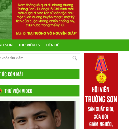
NG SƠN
THƯ VIỆN TS
LIÊN HỆ
Ý ỨC CÒN MÃI
THƯ VIỆN VIDEO