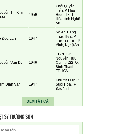
Khối Quyết
Tiến, P. Hàa
guyễn Thị Kim
1959
Hiếu, TX. Thái
hoa
Hòa, tỉnh Nghệ
An.
Số 47, Đặng
Thúc Hứa, P.
ê Đức Lân
1947
Trường Thi, TP.
Vinh, Nghệ An
117/106B
Nguyễn Hữu
guyễn Văn Dụ
1946
Cảnh, P.22, Q.
Bình Thạnh,
TP.HCM
Khu An Huy, P.
àm Đình Văn
1947
Suối Hoa,TP
Bắc Ninh
XEM TẤT CẢ
ỆT SỸ TRƯỜNG SƠN