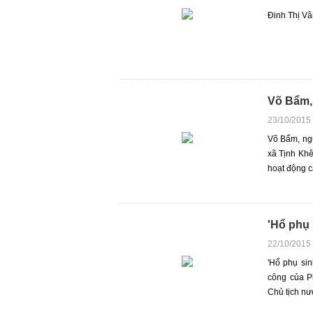
Đinh Thị Vâ
Võ Bẩm,
23/10/2015
Võ Bẩm, ngư
xã Tịnh Khê
hoạt động c
'Hổ phụ 
22/10/2015
'Hổ phụ sin
công của P
Chủ tịch nướ