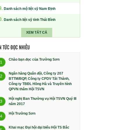
9.
Danh sách mộ liệt sỹ Nam Định
0.
Danh sách liệt sỹ tỉnh Thái Bình
XEM TẤT CẢ
N TỨC ĐỌC NHIỀU
Chào bạn đọc của Trường Sơn
1
Ngân hàng Quân đội, Công ty 207
2
BTTM/BQP, Công ty CPDV Tất Thành,
Công ty TBĐL Hồng Hà và Truyền hình
QPVN thăm Hội TSVN
Hội nghị Ban Thường vụ Hội TSVN Quý III
3
năm 2017
Hội Trường Sơn
4
Khai mạc Đại hội đại biểu Hội TS Bắc
5