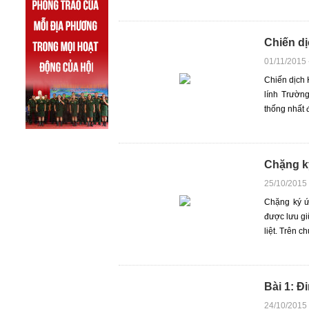
Chiến dị
01/11/2015
Chiến dịch 
lính Trườn
thống nhất 
Chặng k
25/10/2015
Chặng ký ức
được lưu gi
liệt. Trên c
Bài 1: Đ
24/10/2015