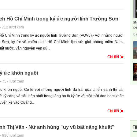
ch Hồ Chí Minh trong ký ức người lính Trường Sơn
M
-
712 lượt xem
Ph
0
Hồ Chí Minh trong ký ức người lính Trường Sơn (VOV5) - Với những người
g Sơn, ký ức về chiến dịch Hồ Chí Minh lịch sử, giải phóng miền Nam,
đất nước, vẫn nguyên vẹn dù...
Chi tiết
ý ức khôn nguôi
-
757 lượt xem
 khôn nguôi Có lẽ với những người lính đã trải qua chiến tranh thì cái
ữ kỹ càng và sâu bền nhất trong lòng họ là ký ức về một thời đạn bom khốc
huyến xe vào Quảng...
Chi tiết
TH
inh Thị Vân - Nữ anh hùng “uy vũ bất năng khuất”
-
886 lượt xem