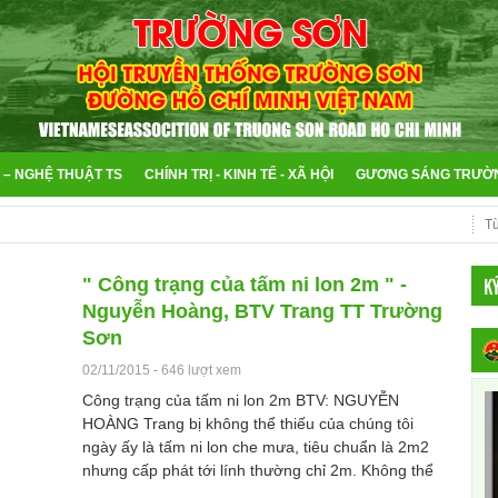
 – NGHỆ THUẬT TS
CHÍNH TRỊ - KINH TẾ - XÃ HỘI
GƯƠNG SÁNG TRƯỜ
K
" Công trạng của tấm ni lon 2m " -
Nguyễn Hoàng, BTV Trang TT Trường
Sơn
02/11/2015
-
646 lượt xem
Công trạng của tấm ni lon 2m BTV: NGUYỄN
HOÀNG Trang bị không thể thiếu của chúng tôi
ngày ấy là tấm ni lon che mưa, tiêu chuẩn là 2m2
nhưng cấp phát tới lính thường chỉ 2m. Không thể
...