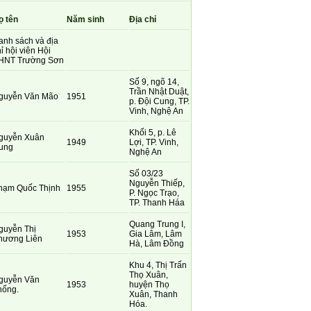
ọ tên
Năm sinh
Địa chỉ
anh sách và địa
ỉ hội viên Hội
HNT Trường Sơn
Số 9, ngõ 14,
Trần Nhật Duật,
guyễn Văn Mão
1951
p. Đội Cung, TP.
Vinh, Nghệ An
Khối 5, p. Lê
guyễn Xuân
1949
Lợi, TP. Vinh,
ung
Nghệ An
Số 03/23
Nguyễn Thiếp,
hạm Quốc Thịnh
1955
P. Ngọc Trạo,
TP. Thanh Háa
Quang Trung I,
guyễn Thị
1953
Gia Lâm, Lâm
hương Liên
Hà, Lâm Đồng
Khu 4, Thị Trấn
Thọ Xuân,
guyễn Văn
1953
huyện Thọ
hống.
Xuân, Thanh
Hóa.