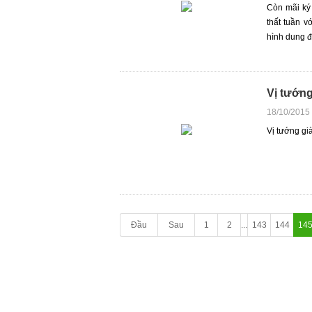
Còn mãi ký
thất tuần v
hình dung đ
Vị tướng
18/10/2015
Vị tướng gi
Đầu
Sau
1
2
...
143
144
14