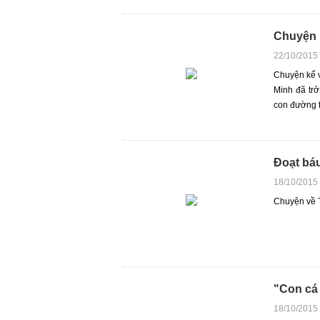
Chuyện 
22/10/2015
Chuyện kể 
Minh đã tr
con đường th
Đoạt báu
18/10/2015
Chuyện về T
"Con cá
18/10/2015