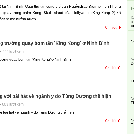
 tại Ninh Bình: Quái thú tấn công thổ dân Nguồn:Báo Điện tử Tiền Phong
H
 quay trong phim Kong: Skull Island của Hollywood (King Kong 2) đã
D
ách tò mò nườm nượp...
ch
V
Chi tiết
N
ng trường quay bom tấn 'King Kong' ở Ninh Bình
-
777 lượt xem
N
rường quay bom tấn 'King Kong' ở Ninh Bình
D
Chi tiết
P
 với bài hát về ngành y do Tùng Dương thể hiện
N
P
-
603 lượt xem
i bài hát về ngành y do Tùng Dương thể hiện
N
Chi tiết
T