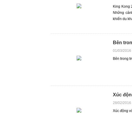
King Kong 2
Những cảnh
khiến du kh
Bên tro
01/03/2016
Bên trong t
Xúc động
28/02/2016
Xúc động vớ