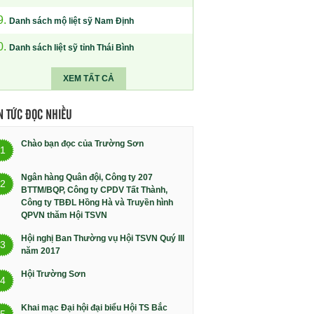
9.
Danh sách mộ liệt sỹ Nam Định
0.
Danh sách liệt sỹ tỉnh Thái Bình
XEM TẤT CẢ
N TỨC ĐỌC NHIỀU
Chào bạn đọc của Trường Sơn
1
Ngân hàng Quân đội, Công ty 207
2
BTTM/BQP, Công ty CPDV Tất Thành,
Công ty TBĐL Hồng Hà và Truyền hình
QPVN thăm Hội TSVN
Hội nghị Ban Thường vụ Hội TSVN Quý III
3
năm 2017
Hội Trường Sơn
4
Khai mạc Đại hội đại biểu Hội TS Bắc
5