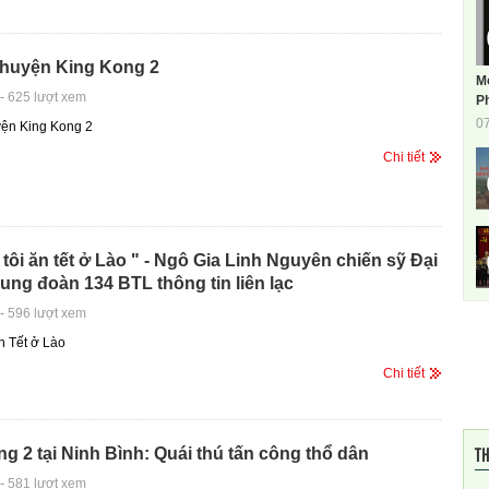
huyện King Kong 2
M
-
625 lượt xem
Ph
0
ện King Kong 2
Chi tiết
tôi ăn tết ở Lào " - Ngô Gia Linh Nguyên chiến sỹ Đại
rung đoàn 134 BTL thông tin liên lạc
-
596 lượt xem
n Tết ở Lào
Chi tiết
TH
g 2 tại Ninh Bình: Quái thú tấn công thổ dân
-
581 lượt xem