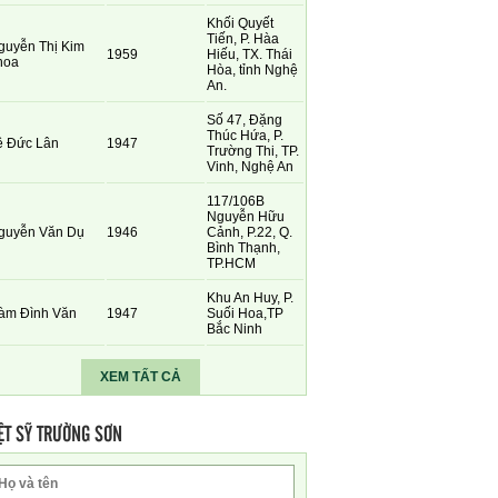
Khối Quyết
Tiến, P. Hàa
guyễn Thị Kim
1959
Hiếu, TX. Thái
hoa
Hòa, tỉnh Nghệ
An.
Số 47, Đặng
Thúc Hứa, P.
ê Đức Lân
1947
Trường Thi, TP.
Vinh, Nghệ An
117/106B
Nguyễn Hữu
guyễn Văn Dụ
1946
Cảnh, P.22, Q.
Bình Thạnh,
TP.HCM
Khu An Huy, P.
àm Đình Văn
1947
Suối Hoa,TP
Bắc Ninh
XEM TẤT CẢ
ỆT SỸ TRƯỜNG SƠN