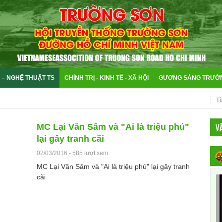
 – NGHỆ THUẬT TS
CHÍNH TRỊ - KINH TẾ - XÃ HỘI
GƯƠNG SÁNG TRƯỜ
V
MC Lại Văn Sâm và "Ai là triệu phú"
lại gây tranh cãi
02/03/2016
-
585 lượt xem
MC Lại Văn Sâm và "Ai là triệu phú" lại gây tranh
cãi