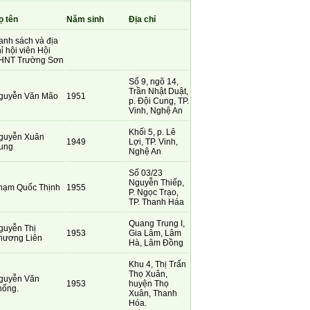
ọ tên
Năm sinh
Địa chỉ
anh sách và địa
ỉ hội viên Hội
HNT Trường Sơn
Số 9, ngõ 14,
Trần Nhật Duật,
guyễn Văn Mão
1951
p. Đội Cung, TP.
Vinh, Nghệ An
Khối 5, p. Lê
guyễn Xuân
1949
Lợi, TP. Vinh,
ung
Nghệ An
Số 03/23
Nguyễn Thiếp,
hạm Quốc Thịnh
1955
P. Ngọc Trạo,
TP. Thanh Háa
Quang Trung I,
guyễn Thị
1953
Gia Lâm, Lâm
hương Liên
Hà, Lâm Đồng
Khu 4, Thị Trấn
Thọ Xuân,
guyễn Văn
1953
huyện Thọ
hống.
Xuân, Thanh
Hóa.