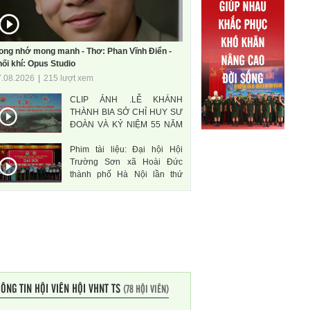
ong nhớ mong manh - Thơ: Phan Vĩnh Điển -
ối khí: Opus Studio
7.08.2026
|
215 lượt xem
CLIP ẢNH .LỄ KHÁNH
THÀNH BIA SỞ CHỈ HUY SƯ
ĐOÀN VÀ KỶ NIỆM 55 NĂM
THÀNH LẬP SƯ ĐOÀN 471
Phim tài liệu: Đại hội Hội
ANH HÙNG
Trường Sơn xã Hoài Đức
thành phố Hà Nội lần thứ
nhất, nhiệm kì 2026-2031
ÔNG TIN HỘI VIÊN HỘI VHNT TS
(78 HỘI VIÊN)