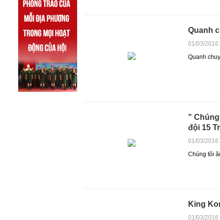
Quanh c
01/03/2016
Quanh chuy
" Chúng 
đội 15 T
01/03/2016
Chúng tôi ă
King Kon
01/03/2016