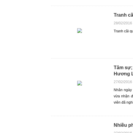
Tranh cã
28/02/2016
Tranh cãi q
Tâm sự; 
Hương L
27/02/2016
Nhân ngày 
vừa nhận đ
viên đã nghỉ
Nhiều ph