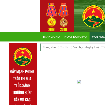
TRANG CHỦ
HOẠT ĐỘNG HỘI
VĂN HỌC
Trang chủ
Tin tức
Văn học - Nghệ thuật TS