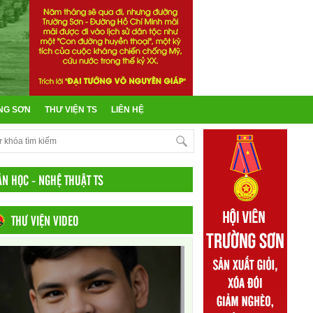
NG SƠN
THƯ VIỆN TS
LIÊN HỆ
ĂN HỌC - NGHỆ THUẬT TS
THƯ VIỆN VIDEO