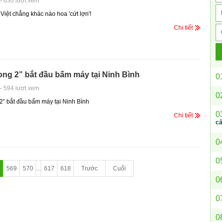
-
630 lượt xem
Việt chẳng khác nào hoa 'cứt lợn'!
Chi tiết
ng 2” bắt đầu bấm máy tại Ninh Bình
0
-
594 lượt xem
0
2” bắt đầu bấm máy tại Ninh Bình
0
Chi tiết
c
0
0
8
569
570
...
617
618
Trước
Cuối
0
0
0