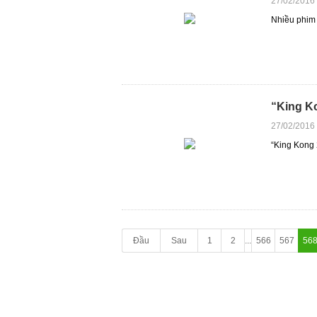
27/02/2016
Nhiều phim 
“King Ko
27/02/2016
“King Kong 
Đầu
Sau
1
2
...
566
567
56