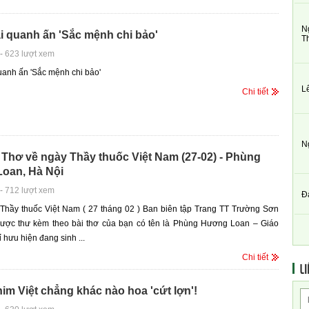
N
i quanh ấn 'Sắc mệnh chi bảo'
T
-
623 lượt xem
uanh ấn 'Sắc mệnh chi bảo'
L
Chi tiết
N
Thơ về ngày Thầy thuốc Việt Nam (27-02) - Phùng
oan, Hà Nội
-
712 lượt xem
Đ
Thầy thuốc Việt Nam ( 27 tháng 02 ) Ban biên tập Trang TT Trường Sơn
ược thư kèm theo bài thơ của bạn có tên là Phùng Hương Loan – Giáo
 hưu hiện đang sinh ...
Chi tiết
LI
im Việt chẳng khác nào hoa 'cứt lợn'!