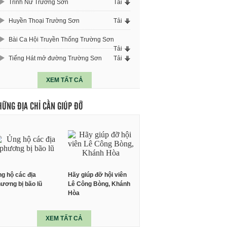
Trinh Nữ Trường Sơn
Tải
Huyền Thoại Trường Sơn
Tải
Bài Ca Hội Truyền Thống Trường Sơn
Tải
Tiếng Hát mở đường Trường Sơn
Tải
XEM TẤT CẢ
HỮNG ĐỊA CHỈ CẦN GIÚP ĐỠ
g hộ các địa
Hãy giúp đỡ hội viên
ương bị bão lũ
Lê Công Bòng, Khánh
Hòa
XEM TẤT CẢ