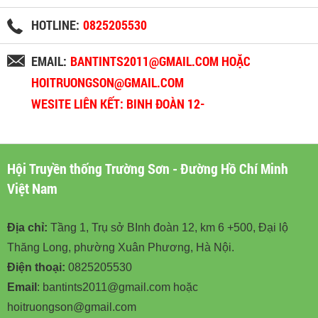
HOTLINE:
0825205530
EMAIL:
BANTINTS2011@GMAIL.COM HOẶC
HOITRUONGSON@GMAIL.COM
WESITE LIÊN KẾT: BINH ĐOÀN 12-
BINHDOAN12.VN
Hội Truyền thống Trường Sơn - Đường Hồ Chí Minh
Việt Nam
Địa chỉ:
Tầng 1, Trụ sở BInh đoàn 12, km 6 +500, Đại lộ
Thăng Long, phường Xuân Phương, Hà Nội.
Điện thoại:
0825205530
Email
: bantints2011@gmail.com hoặc
hoitruongson@gmail.com