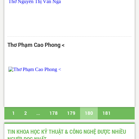
Thơ Phạm Cao Phong <
1
2
...
178
179
180
181
182
...
617
618
Trang cuối
TIN KHOA HỌC KỸ THUẬT & CÔNG NGHỆ ĐƯỢC NHIỀU
NGƯỜI ĐỌC NHẤT