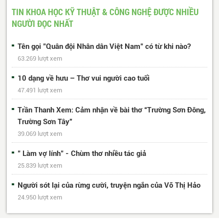
331
...
617
618
Trang cuối
TIN KHOA HỌC KỸ THUẬT & CÔNG NGHỆ ĐƯỢC NHIỀU
NGƯỜI ĐỌC NHẤT
Tên gọi "Quân đội Nhân dân Việt Nam" có từ khi nào?
63.269 lượt xem
10 dạng về hưu – Thơ vui người cao tuổi
47.491 lượt xem
Trần Thanh Xem: Cảm nhận về bài thơ “Trường Sơn Đông,
Trường Sơn Tây”
39.069 lượt xem
" Làm vợ lính" - Chùm thơ nhiều tác giả
25.839 lượt xem
Người sót lại của rừng cười, truyện ngắn của Võ Thị Hảo
24.950 lượt xem