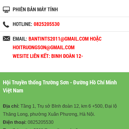
PHIÊN BẢN MÁY TÍNH
HOTLINE:
0825205530
EMAIL:
BANTINTS2011@GMAIL.COM HOẶC
HOITRUONGSON@GMAIL.COM
WESITE LIÊN KẾT: BINH ĐOÀN 12-
BINHDOAN12.VN
Hội Truyền thống Trường Sơn - Đường Hồ Chí Minh
Việt Nam
Địa chỉ:
Tầng 1, Trụ sở BInh đoàn 12, km 6 +500, Đại lộ
Thăng Long, phường Xuân Phương, Hà Nội.
Điện thoại:
0825205530