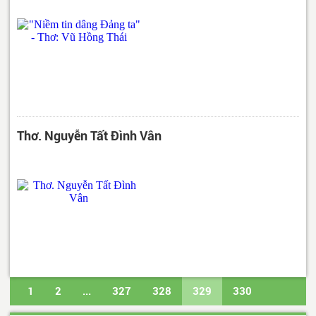
Thơ. Nguyễn Tất Đình Vân
1
2
...
327
328
329
330