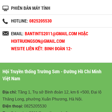
PHIÊN BẢN MÁY TÍNH
HOTLINE:
0825205530
EMAIL:
BANTINTS2011@GMAIL.COM HOẶC
HOITRUONGSON@GMAIL.COM
WESITE LIÊN KẾT: BINH ĐOÀN 12-
BINHDOAN12.VN
Hội Truyền thống Trường Sơn - Đường Hồ Chí Minh
Việt Nam
Địa chỉ:
Tầng 1, Trụ sở BInh đoàn 12, km 6 +500, Đại lộ
Thăng Long, phường Xuân Phương, Hà Nội.
Điện thoại:
0825205530