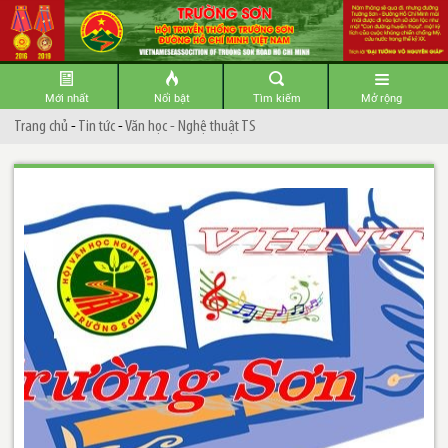
Mới nhất
Nổi bật
Tìm kiếm
Mở rộng
Trang chủ
-
Tin tức
-
Văn học - Nghệ thuật TS