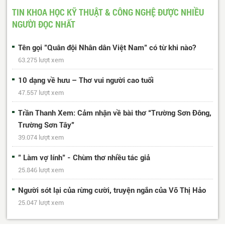
...
617
618
Trang cuối
TIN KHOA HỌC KỸ THUẬT & CÔNG NGHỆ ĐƯỢC NHIỀU
NGƯỜI ĐỌC NHẤT
Tên gọi "Quân đội Nhân dân Việt Nam" có từ khi nào?
63.275 lượt xem
10 dạng về hưu – Thơ vui người cao tuổi
47.557 lượt xem
Trần Thanh Xem: Cảm nhận về bài thơ “Trường Sơn Đông,
Trường Sơn Tây”
39.074 lượt xem
" Làm vợ lính" - Chùm thơ nhiều tác giả
25.846 lượt xem
Người sót lại của rừng cười, truyện ngắn của Võ Thị Hảo
25.047 lượt xem