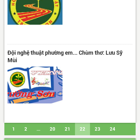
Đội nghệ thuật phường em... Chùm thơ: Lưu Sỹ
Mùi
1
2
...
20
21
22
23
24