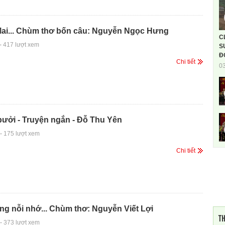
ai... Chùm thơ bốn câu: Nguyễn Ngọc Hưng
C
-
417 lượt xem
S
Đ
Chi tiết
0
ưởi - Truyện ngắn - Đỗ Thu Yên
-
175 lượt xem
Chi tiết
ng nỗi nhớ... Chùm thơ: Nguyễn Viết Lợi
TH
-
373 lượt xem