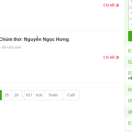
Chi tiết
.. Chùm thơ: Nguyễn Ngọc Hưng
-
99 lượt xem
0
Chi tiết
0
0
c
0
25
26
...
617
618
Trước
Cuối
0
0
0