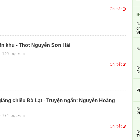
Chi tiết
H
D
ch
V
ến khu - Thơ: Nguyễn Sơn Hải
N
-
140 lượt xem
Chi tiết
N
D
P
iăng chiều Đà Lạt - Truyện ngắn: Nguyễn Hoàng
N
P
-
774 lượt xem
Chi tiết
N
T