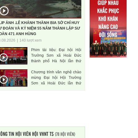
LIP ẢNH .LỄ KHÁNH THÀNH BIA SỞ CHỈ HUY
Ư ĐOÀN VÀ KỶ NIỆM 55 NĂM THÀNH LẬP SƯ
OÀN 471 ANH HÙNG
3.08.2026
|
140 lượt xem
Phim tài liệu: Đại hội Hội
Trường Sơn xã Hoài Đức
thành phố Hà Nội lần thứ
nhất, nhiệm kì 2026-2031
Chương trình văn nghệ chào
mừng Đại hội Hội Trường
Sơn xã Hoài Đức lần thứ
nhất, nhiệm kì 2026-2031
ÔNG TIN HỘI VIÊN HỘI VHNT TS
(78 HỘI VIÊN)