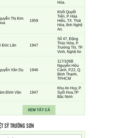
Hóa.
Khối Quyết
Tiến, P. Hàa
guyễn Thị Kim
1959
Hiếu, TX. Thái
hoa
Hòa, tỉnh Nghệ
An.
Số 47, Đặng
Thúc Hứa, P.
ê Đức Lân
1947
Trường Thi, TP.
Vinh, Nghệ An
117/106B
Nguyễn Hữu
guyễn Văn Dụ
1946
Cảnh, P.22, Q.
Bình Thạnh,
TP.HCM
Khu An Huy, P.
àm Đình Văn
1947
Suối Hoa,TP
Bắc Ninh
XEM TẤT CẢ
ỆT SỸ TRƯỜNG SƠN