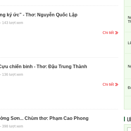
ong ký ức” - Thơ: Nguyễn Quốc Lập
N
T
-
143 lượt xem
Chi tiết
L
Cựu chiến binh - Thơ: Đậu Trung Thành
N
-
136 lượt xem
Chi tiết
Đ
LI
ờng Sơn... Chùm thơ: Phạm Cao Phong
-
398 lượt xem