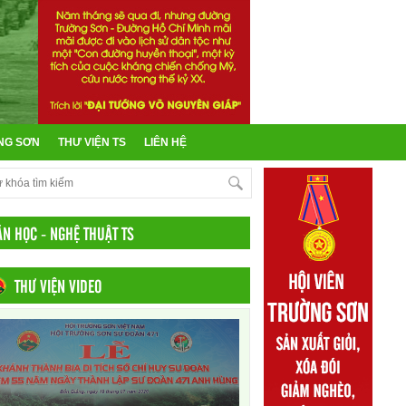
NG SƠN
THƯ VIỆN TS
LIÊN HỆ
ĂN HỌC - NGHỆ THUẬT TS
THƯ VIỆN VIDEO