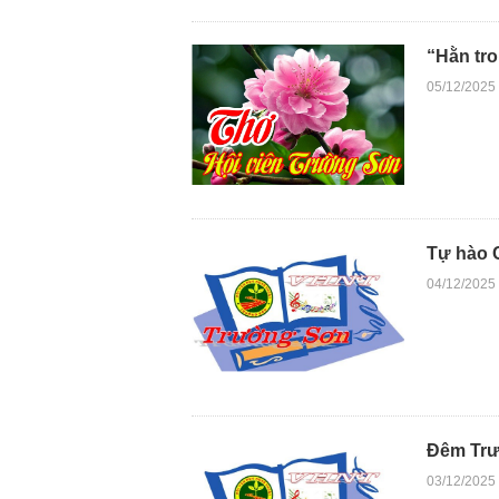
“Hằn tr
05/12/2025
Tự hào 
04/12/2025
Đêm Trư
03/12/2025