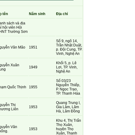
ọ tên
Năm sinh
Địa chỉ
anh sách và địa
ỉ hội viên Hội
HNT Trường Sơn
Số 9, ngõ 14,
Trần Nhật Duật,
guyễn Văn Mão
1951
p. Đội Cung, TP.
Vinh, Nghệ An
Khối 5, p. Lê
guyễn Xuân
1949
Lợi, TP. Vinh,
ung
Nghệ An
Số 03/23
Nguyễn Thiếp,
hạm Quốc Thịnh
1955
P. Ngọc Trạo,
TP. Thanh Háa
Quang Trung I,
guyễn Thị
1953
Gia Lâm, Lâm
hương Liên
Hà, Lâm Đồng
Khu 4, Thị Trấn
Thọ Xuân,
guyễn Văn
1953
huyện Thọ
hống.
Xuân, Thanh