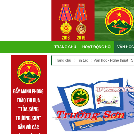
TRANG CHỦ
HOẠT ĐỘNG HỘI
VĂN HỌC
Trang chủ
Tin tức
Văn học - Nghệ thuật TS