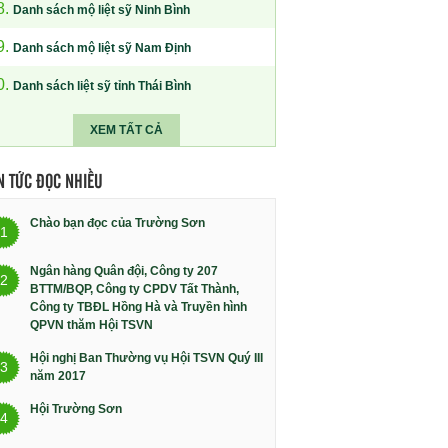
8.
Danh sách mộ liệt sỹ Ninh Bình
9.
Danh sách mộ liệt sỹ Nam Định
0.
Danh sách liệt sỹ tỉnh Thái Bình
XEM TẤT CẢ
N TỨC ĐỌC NHIỀU
Chào bạn đọc của Trường Sơn
1
Ngân hàng Quân đội, Công ty 207
2
BTTM/BQP, Công ty CPDV Tất Thành,
Công ty TBĐL Hồng Hà và Truyền hình
QPVN thăm Hội TSVN
Hội nghị Ban Thường vụ Hội TSVN Quý III
3
năm 2017
Hội Trường Sơn
4