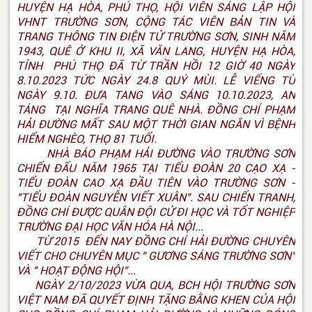
HUYỆN HẠ HÒA, PHÚ THỌ, HỘI VIÊN SÁNG LẬP HỘI
VHNT TRƯỜNG SƠN, CỘNG TÁC VIÊN BẢN TIN VÀ
TRANG THÔNG TIN ĐIỆN TỬ TRƯỜNG SƠN, SINH NĂM
1943, QUÊ Ở KHU II, XÃ VĂN LANG, HUYỆN HẠ HÒA,
TỈNH PHÚ THỌ ĐÃ TỪ TRẦN HỒI 12 GIỜ 40 NGÀY
8.10.2023 TỨC NGÀY 24.8 QUÝ MÙI. LỄ VIẾNG TỪ
NGÀY 9.10. ĐƯA TANG VÀO SÁNG 10.10.2023, AN
TÁNG TẠI NGHĨA TRANG QUÊ NHÀ. ĐỒNG CHÍ PHẠM
HẢI ĐƯỜNG MẤT SAU MỘT THỜI GIAN NGẮN VÌ BỆNH
HIỂM NGHÈO, THỌ 81 TUỔI.
NHÀ BÁO PHẠM HẢI ĐƯỜNG VÀO TRƯỜNG SƠN
CHIẾN ĐẤU NĂM 1965 TẠI TIỂU ĐOÀN 20 CẠO XẠ -
TIỂU ĐOÀN CAO XẠ ĐẦU TIÊN VÀO TRƯỜNG SƠN -
"TIỂU ĐOÀN NGUYỄN VIẾT XUÂN". SAU CHIẾN TRANH,
ĐỒNG CHÍ ĐƯỢC QUÂN ĐỘI CỬ ĐI HỌC VÀ TỐT NGHIỆP
TRƯỜNG ĐẠI HỌC VĂN HÓA HÀ NỘI...
TỪ 2015 ĐẾN NAY ĐỒNG CHÍ HẢI ĐƯỜNG CHUYÊN
VIẾT CHO CHUYÊN MỤC " GƯƠNG SÁNG TRƯỜNG SƠN"
VÀ " HOẠT ĐỘNG HỘI"...
NGÀY 2/10/2023 VỪA QUA, BCH HỘI TRƯỜNG SƠN
VIỆT NAM ĐÃ QUYẾT ĐỊNH TẶNG BẰNG KHEN CỦA HỘI