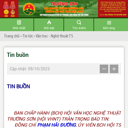
Mới nhất
Nổi bật
Tìm kiếm
Mở rộng
Trang chủ
-
Tin tức
-
Văn học - Nghệ thuật TS
Tin buồn
Cập nhật: 09/10/2023
TIN BUỒN
BAN CHẤP HÀNH (BCH) HỘI VĂN HỌC NGHỆ THUẬT
TRƯỜNG SƠN (HỘI VHNT) TRÂN TRỌNG BÁO TIN:
ĐỒNG CHÍ
PHẠM HẢI ĐƯỜNG
, ỦY VIÊN BCH HỘI TS