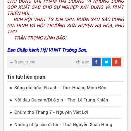
CHO ĐỒNG CHÍ PHẠM HẢI ĐƯỜNG VÌ NHỮNG ĐÓNG
GÓP XUẤT SẮC CHO SỰ NGHIỆP XÂY DỰNG VÀ PHÁT
TRIỂN HỘI...
BCH HỘI VHNT TS XIN CHIA BUỒN SÂU SẮC CÙNG
GIA ĐÌNH VÀ HỘI TRƯỜNG SƠN HUYỆN HẠ HÒA, PHÚ
THỌ.
TRÂN TRỌNG KÍNH BÁO!
Ban Chấp hành Hội VHNT Trường Sơn.
Trang trước
chia sẻ
Tin tức liên quan
Sông núi hóa tên anh - Thơ: Hoàng Minh Đức
Nỗi đau Da cam/Đi ô xin - Thơ: Lê Trung Khiên
Chùm thơ Tháng 7 - Nguyễn Viết Lợi
Những nhịp cầu đi tới - Thơ: Nguyễn Xuân Hùng