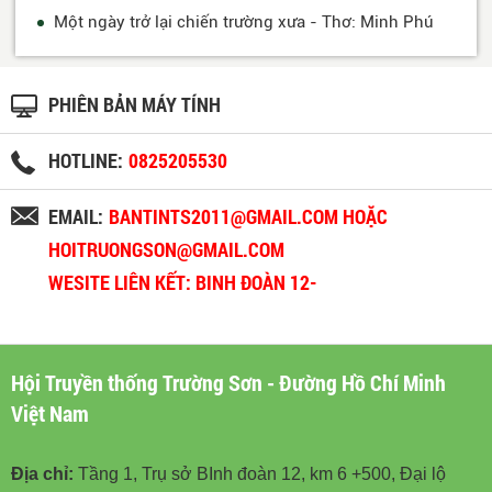
Một ngày trở lại chiến trường xưa - Thơ: Minh Phú
PHIÊN BẢN MÁY TÍNH
HOTLINE:
0825205530
EMAIL:
BANTINTS2011@GMAIL.COM HOẶC
HOITRUONGSON@GMAIL.COM
WESITE LIÊN KẾT: BINH ĐOÀN 12-
BINHDOAN12.VN
Hội Truyền thống Trường Sơn - Đường Hồ Chí Minh
Việt Nam
Địa chỉ:
Tầng 1, Trụ sở BInh đoàn 12, km 6 +500, Đại lộ