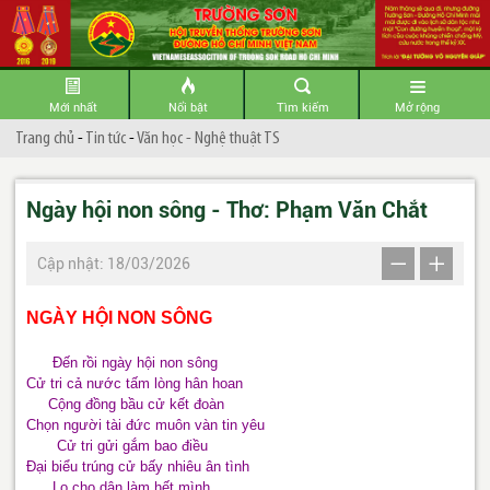
Mới nhất
Nổi bật
Tìm kiếm
Mở rộng
Trang chủ
-
Tin tức
-
Văn học - Nghệ thuật TS
Ngày hội non sông - Thơ: Phạm Văn Chắt
Cập nhật: 18/03/2026
NGÀY HỘI NON SÔNG
Đến rồi ngày hội non sông
Cử tri cả nước tấm lòng hân hoan
Cộng đồng bầu cử kết đoàn
Chọn người tài đức muôn vàn tin yêu
Cử tri gửi gắm bao điều
Đại biểu trúng cử bấy nhiêu ân tình
Lo cho dân,làm hết mình