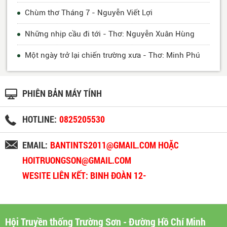
Chùm thơ Tháng 7 - Nguyễn Viết Lợi
Những nhịp cầu đi tới - Thơ: Nguyễn Xuân Hùng
Một ngày trở lại chiến trường xưa - Thơ: Minh Phú
PHIÊN BẢN MÁY TÍNH
HOTLINE:
0825205530
EMAIL:
BANTINTS2011@GMAIL.COM HOẶC
HOITRUONGSON@GMAIL.COM
WESITE LIÊN KẾT: BINH ĐOÀN 12-
BINHDOAN12.VN
Hội Truyền thống Trường Sơn - Đường Hồ Chí Minh