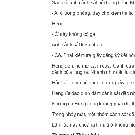
Sau đó, anh cảnh sát nói bằng tiếng 
- Ai ở trong phòng, dậy cho kiểm tra lại
Heng:
- Ở đây không có gái.
Anh cảnh sát kiên nhẫn:
- Có. Phải kiểm tra giấy đăng ký kết hô
Heng đến, hé mở cánh cửa. Cánh cửa v
cánh cửa tung ra. Nhanh như cắt, lực 
Hải "sắt" định nổ súng, nhưng vừa giơ
Heng rút dao định đâm cảnh sát đặc n
Nhưng cả Heng cũng không phải đối th
Trong nháy mắt, một nhóm cảnh sát đặc
Lâm lúc này choàng tỉnh, ú ớ không hiể