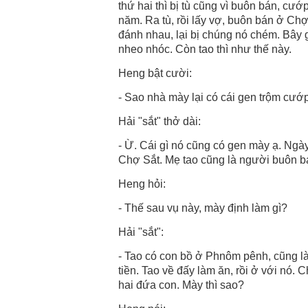
thứ hai thì bị tù cũng vì buôn bán, cướ
năm. Ra tù, rồi lấy vợ, buôn bán ở Chợ
đánh nhau, lại bị chúng nó chém. Bây 
nheo nhóc. Còn tao thì như thế này.
Heng bật cười:
- Sao nhà mày lại có cái gen trộm cướp
Hải "sắt" thở dài:
- Ừ. Cái gì nó cũng có gen mày ạ. Ngày
Chợ Sắt. Mẹ tao cũng là người buôn b
Heng hỏi:
- Thế sau vụ này, mày định làm gì?
Hải "sắt":
- Tao có con bồ ở Phnôm pênh, cũng là
tiền. Tao về đấy làm ăn, rồi ở với nó. 
hai đứa con. Mày thì sao?