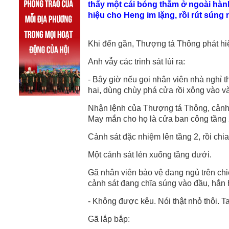
thấy một cái bóng thẫm ở ngoài hành 
hiệu cho Heng im lặng, rồi rút súng
Khi đến gần, Thượng tá Thông phát hiệ
Anh vẫy các trinh sát lùi ra:
- Bây giờ nếu gọi nhân viên nhà nghỉ t
hai, dùng chùy phá cửa rồi xông vào và 
Nhận lệnh của Thượng tá Thông, cảnh 
May mắn cho họ là cửa ban công tầng 
Cảnh sát đặc nhiệm lên tầng 2, rồi ch
Một cảnh sát lẻn xuống tầng dưới.
Gã nhân viên bảo vệ đang ngủ trên chi
cảnh sát đang chĩa súng vào đầu, hắn h
- Không được kêu. Nói thật nhỏ thôi. 
Gã lắp bắp: