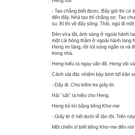
Heng nói:
- Tao chẳng biết được. Bây giờ thì cứ
đến đấy. Nhà tao thì chẳng sợ. Tao chư
su. Bí thì về đấy sống. Thôi, ngủ đi một 
Đèn vừa tắt, ánh sáng ở ngoài hành lan
một cái bóng thẫm ở ngoài hành lang hắ
Heng im lặng, rồi rút súng ngắn ra và 
trong nhà.
Heng hiểu ra ngay vấn đề. Heng vội vàn
Cảnh sát đặc nhiệm bày binh bố trận xo
- Dậy đi. Cho kiểm tra giấy tờ.
Hải "sắt" ra hiệu cho Heng.
Heng trả lời bằng tiếng Khơ-me
- Giấy tờ ở hết dưới lễ tân rồi. Trên nà
Một chiến sĩ biết tiếng Khơ-me đến nó