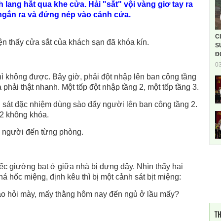
lang hắt qua khe cửa. Hải "sắt" vội vàng giơ tay ra
 ngắn ra và đứng nép vào cánh cửa.
C
n thấy cửa sắt của khách sạn đã khóa kín.
S
Đ
0
hì không được. Bây giờ, phải đột nhập lên ban công tầng
phải thật nhanh. Một tốp đột nhập tầng 2, một tốp tầng 3.
sát đặc nhiệm dùng sào đẩy người lên ban công tầng 2.
2 không khóa.
ia người đến từng phòng.
ếc giường bạt ở giữa nhà bị dựng dậy. Nhìn thấy hai
á hốc miệng, định kêu thì bị một cảnh sát bịt miệng:
Tao hỏi mày, mấy thằng hôm nay đến ngủ ở lầu mấy?
TH