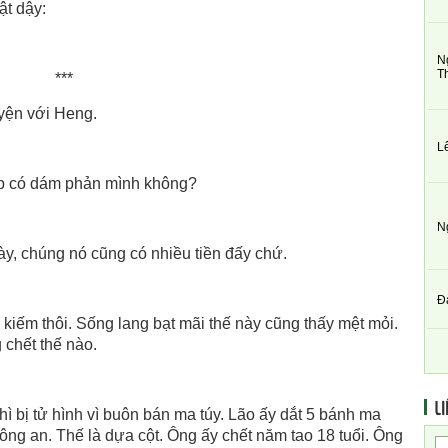
ật dậy:
N
T
***
uyện với Heng.
L
ệp có dám phản mình không?
N
y, chúng nó cũng có nhiều tiền đấy chứ.
Đ
c kiếm thôi. Sống lang bạt mãi thế này cũng thấy mệt mỏi.
 chết thế nào.
LI
hì bị tử hình vì buôn bán ma túy. Lão ấy dắt 5 bánh ma
i công an. Thế là dựa cột. Ông ấy chết năm tao 18 tuổi. Ông