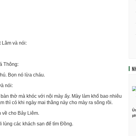
 Lâm và nói:
á Thông:
N
hú. Bọn nó lừa cháu.
à nói:
 bàn thờ mà khóc với nội mày ấy. Mày làm khổ bao nhiêu
thì có khi ngày mai thằng này cho mày ra sông rồi.
Ủn
n về cho Bảy Liêm.
ph
i lùng các khách sạn để tìm Đồng.