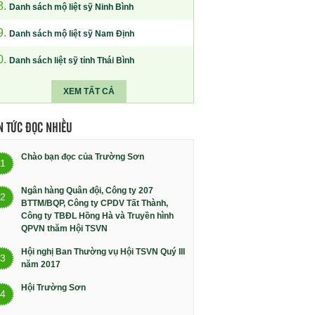
8.
Danh sách mộ liệt sỹ Ninh Bình
9.
Danh sách mộ liệt sỹ Nam Định
0.
Danh sách liệt sỹ tỉnh Thái Bình
XEM TẤT CẢ
N TỨC ĐỌC NHIỀU
Chào bạn đọc của Trường Sơn
1
Ngân hàng Quân đội, Công ty 207
2
BTTM/BQP, Công ty CPDV Tất Thành,
Công ty TBĐL Hồng Hà và Truyền hình
QPVN thăm Hội TSVN
Hội nghị Ban Thường vụ Hội TSVN Quý III
3
năm 2017
Hội Trường Sơn
4