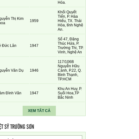
Hóa.
Khối Quyết
Tiến, P. Hàa
guyễn Thị Kim
1959
Hiếu, TX. Thái
hoa
Hòa, tỉnh Nghệ
An.
Số 47, Đặng
Thúc Hứa, P.
ê Đức Lân
1947
Trường Thi, TP.
Vinh, Nghệ An
117/106B
Nguyễn Hữu
guyễn Văn Dụ
1946
Cảnh, P.22, Q.
Bình Thạnh,
TP.HCM
Khu An Huy, P.
àm Đình Văn
1947
Suối Hoa,TP
Bắc Ninh
XEM TẤT CẢ
ỆT SỸ TRƯỜNG SƠN