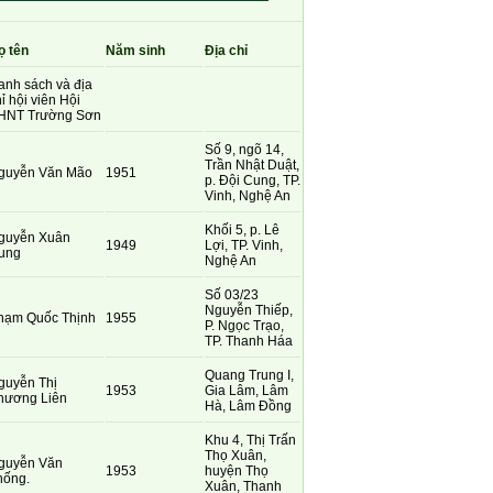
ọ tên
Năm sinh
Địa chỉ
anh sách và địa
ỉ hội viên Hội
HNT Trường Sơn
Số 9, ngõ 14,
Trần Nhật Duật,
guyễn Văn Mão
1951
p. Đội Cung, TP.
Vinh, Nghệ An
Khối 5, p. Lê
guyễn Xuân
1949
Lợi, TP. Vinh,
ung
Nghệ An
Số 03/23
Nguyễn Thiếp,
hạm Quốc Thịnh
1955
P. Ngọc Trạo,
TP. Thanh Háa
Quang Trung I,
guyễn Thị
1953
Gia Lâm, Lâm
hương Liên
Hà, Lâm Đồng
Khu 4, Thị Trấn
Thọ Xuân,
guyễn Văn
1953
huyện Thọ
hống.
Xuân, Thanh