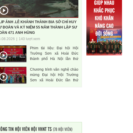
LIP ẢNH .LỄ KHÁNH THÀNH BIA SỞ CHỈ HUY
Ư ĐOÀN VÀ KỶ NIỆM 55 NĂM THÀNH LẬP SƯ
OÀN 471 ANH HÙNG
3.08.2026
|
140 lượt xem
Phim tài liệu: Đại hội Hội
Trường Sơn xã Hoài Đức
thành phố Hà Nội lần thứ
nhất, nhiệm kì 2026-2031
Chương trình văn nghệ chào
mừng Đại hội Hội Trường
Sơn xã Hoài Đức lần thứ
nhất, nhiệm kì 2026-2031
ÔNG TIN HỘI VIÊN HỘI VHNT TS
(78 HỘI VIÊN)