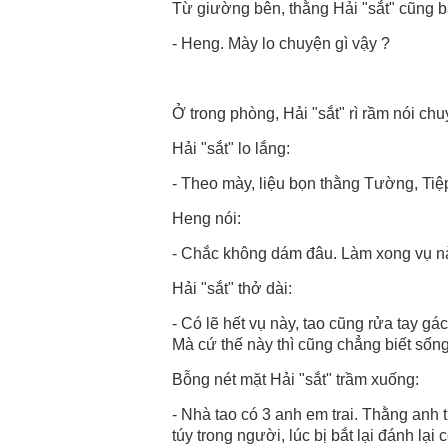
Từ giường bên, thằng Hải "sắt" cũng b
- Heng. Mày lo chuyện gì vậy ?
Ở trong phòng, Hải "sắt" rì rầm nói ch
Hải "sắt" lo lắng:
- Theo mày, liệu bọn thằng Tường, Ti
Heng nói:
- Chắc không dám đâu. Làm xong vụ nà
Hải "sắt" thở dài:
- Có lẽ hết vụ này, tao cũng rửa tay gá
Mà cứ thế này thì cũng chẳng biết sống
Bỗng nét mặt Hải "sắt" trầm xuống:
- Nhà tao có 3 anh em trai. Thằng anh t
túy trong người, lúc bị bắt lại đánh lạ