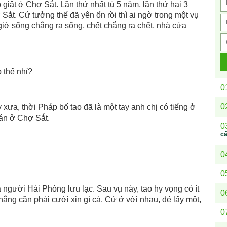
p giật ở Chợ Sắt. Lần thứ nhất tù 5 năm, lần thứ hai 3
 Sắt. Cứ tưởng thế đã yên ổn rồi thì ai ngờ trong một vụ
giờ sống chẳng ra sống, chết chẳng ra chết, nhà cửa
 thế nhỉ?
0
0
 xưa, thời Pháp bố tao đã là một tay anh chị có tiếng ở
án ở Chợ Sắt.
0
c
0
0
 người Hải Phòng lưu lạc. Sau vụ này, tao hy vọng có ít
0
Chẳng cần phải cưới xin gì cả. Cứ ở với nhau, đẻ lấy một,
0