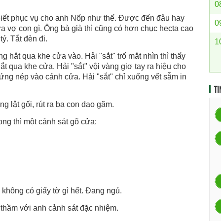
0
 biết phục vụ cho anh Nốp như thế. Được đến đâu hay
0
a vợ con gì. Ông bà già thì cũng có hơn chục hecta cao
tý. Tắt đèn đi.
1
g hắt qua khe cửa vào. Hải "sắt" trố mắt nhìn thì thấy
t qua khe cửa. Hải "sắt" vội vàng giơ tay ra hiệu cho
đứng nép vào cánh cửa. Hải "sắt" chỉ xuống vết sẫm in
TI
g lật gối, rút ra ba con dao găm.
ng thì một cảnh sát gõ cửa:
y không có giấy tờ gì hết. Đang ngủ.
i thầm với anh cảnh sát đặc nhiệm.