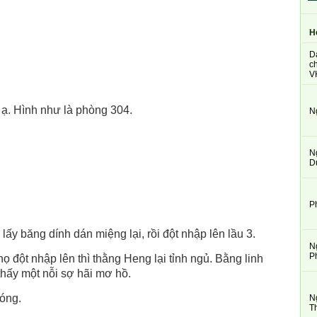
H
D
ch
V
 ạ. Hình như là phòng 304.
N
N
D
P
lấy băng dính dán miệng lại, rồi đột nhập lên lầu 3.
N
P
ọ đột nhập lên thì thằng Heng lại tỉnh ngủ. Bằng linh
hấy một nỗi sợ hãi mơ hồ.
óng.
N
T