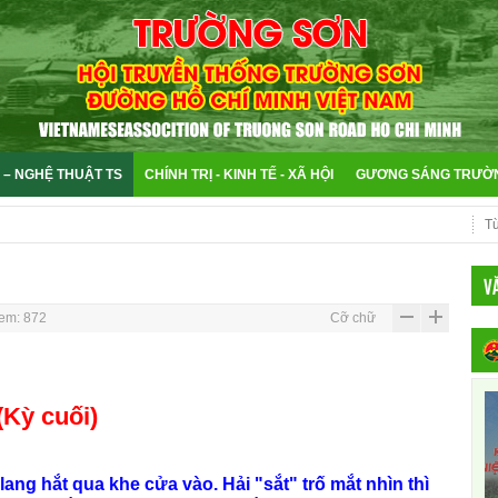
 – NGHỆ THUẬT TS
CHÍNH TRỊ - KINH TẾ - XÃ HỘI
GƯƠNG SÁNG TRƯỜ
V
em: 872
Cỡ chữ
uối)
ang hắt qua khe cửa vào. Hải "sắt" trố mắt nhìn thì