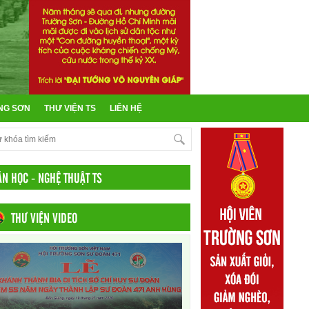
NG SƠN
THƯ VIỆN TS
LIÊN HỆ
ĂN HỌC - NGHỆ THUẬT TS
THƯ VIỆN VIDEO