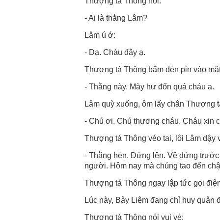
Thượng tá Thông hỏi:
- Ai là thằng Lâm?
Lâm ú ớ:
- Dạ. Cháu đây ạ.
Thượng tá Thông bấm đèn pin vào mặt
- Thằng này. Mày hư đốn quá cháu ạ.
Lâm quỳ xuống, ôm lấy chân Thượng t
- Chú ơi. Chú thương cháu. Cháu xin c
Thượng tá Thông véo tai, lôi Lâm dậy v
- Thằng hèn. Đứng lên. Về đứng trước
người. Hôm nay mà chúng tao đến chậm 
Thượng tá Thông ngay lập tức gọi điệ
Lúc này, Bảy Liêm đang chỉ huy quân đ
Thượng tá Thông nói vui vẻ: