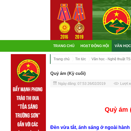
TRANG CHỦ
HOẠT ĐỘNG HỘI
VĂN HỌC
Trang chủ
Tin tức
Văn học - Nghệ thuật TS
Quỷ ám (Kỳ cuối)
Ngày đăng: 07:53 26/02/2019
Lượt x
Quỷ ám (Kỳ c
Đèn vừa tắt, ánh sáng ở ngoài hành l