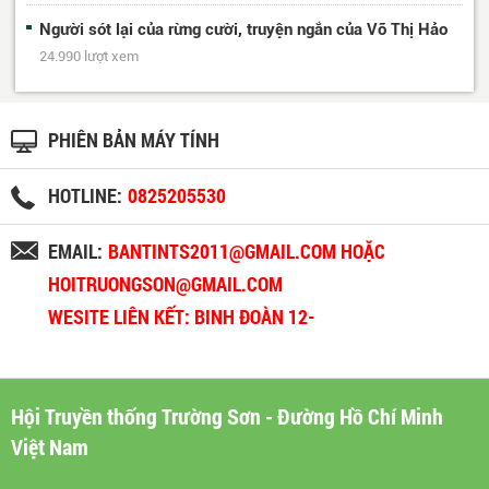
Người sót lại của rừng cười, truyện ngắn của Võ Thị Hảo
24.990 lượt xem
PHIÊN BẢN MÁY TÍNH
HOTLINE:
0825205530
EMAIL:
BANTINTS2011@GMAIL.COM HOẶC
HOITRUONGSON@GMAIL.COM
WESITE LIÊN KẾT: BINH ĐOÀN 12-
BINHDOAN12.VN
Hội Truyền thống Trường Sơn - Đường Hồ Chí Minh
Việt Nam