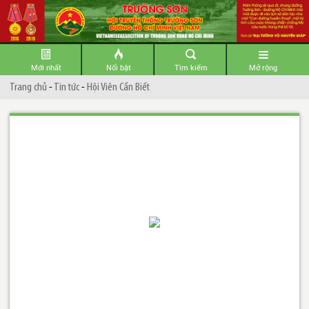
Mới nhất
Nổi bật
Tìm kiếm
Mở rộng
Trang chủ
-
Tin tức
-
Hội Viên Cần Biết