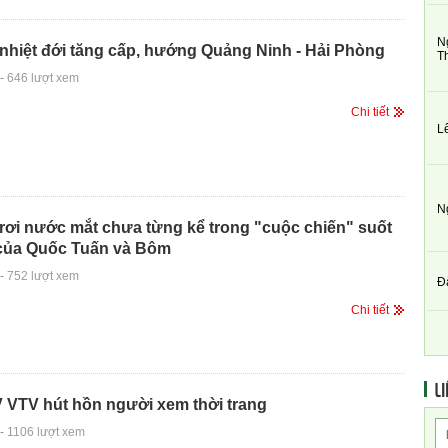
N
nhiệt đới tăng cấp, hướng Quảng Ninh - Hải Phòng
T
-
646 lượt xem
Chi tiết
L
N
rơi nước mắt chưa từng kể trong "cuộc chiến" suốt
của Quốc Tuấn và Bôm
-
752 lượt xem
Đ
Chi tiết
LI
 VTV hút hồn người xem thời trang
-
1106 lượt xem