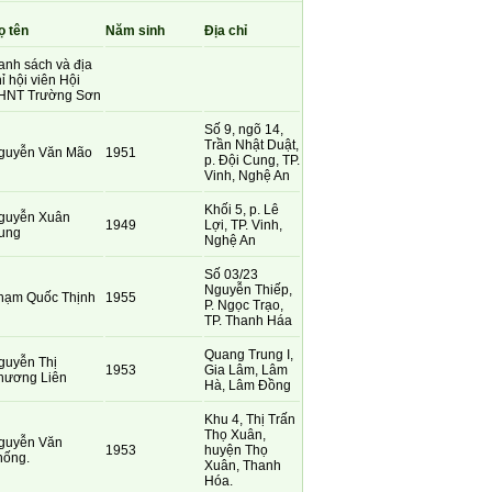
ọ tên
Năm sinh
Địa chỉ
anh sách và địa
ỉ hội viên Hội
HNT Trường Sơn
Số 9, ngõ 14,
Trần Nhật Duật,
guyễn Văn Mão
1951
p. Đội Cung, TP.
Vinh, Nghệ An
Khối 5, p. Lê
guyễn Xuân
1949
Lợi, TP. Vinh,
ung
Nghệ An
Số 03/23
Nguyễn Thiếp,
hạm Quốc Thịnh
1955
P. Ngọc Trạo,
TP. Thanh Háa
Quang Trung I,
guyễn Thị
1953
Gia Lâm, Lâm
hương Liên
Hà, Lâm Đồng
Khu 4, Thị Trấn
Thọ Xuân,
guyễn Văn
1953
huyện Thọ
hống.
Xuân, Thanh
Hóa.