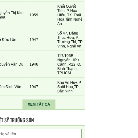
Khối Quyết
Tiến, P. Hàa
guyễn Thị Kim
1959
Hiếu, TX. Thái
hoa
Hòa, tỉnh Nghệ
An.
Số 47, Đặng
Thúc Hứa, P.
ê Đức Lân
1947
Trường Thi, TP.
Vinh, Nghệ An
117/106B
Nguyễn Hữu
guyễn Văn Dụ
1946
Cảnh, P.22, Q.
Bình Thạnh,
TP.HCM
Khu An Huy, P.
àm Đình Văn
1947
Suối Hoa,TP
Bắc Ninh
XEM TẤT CẢ
ỆT SỸ TRƯỜNG SƠN