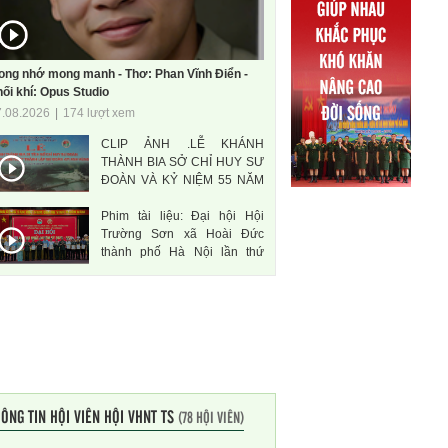
ong nhớ mong manh - Thơ: Phan Vĩnh Điển -
ối khí: Opus Studio
7.08.2026
|
174 lượt xem
CLIP ẢNH .LỄ KHÁNH
THÀNH BIA SỞ CHỈ HUY SƯ
ĐOÀN VÀ KỶ NIỆM 55 NĂM
THÀNH LẬP SƯ ĐOÀN 471
Phim tài liệu: Đại hội Hội
ANH HÙNG
Trường Sơn xã Hoài Đức
thành phố Hà Nội lần thứ
nhất, nhiệm kì 2026-2031
ÔNG TIN HỘI VIÊN HỘI VHNT TS
(78 HỘI VIÊN)