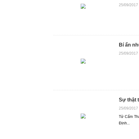
25/09/2017
Bí ẩn n
25/09/2017
Sự thật 
25/09/2017
Tử Cấm Thà
Định...