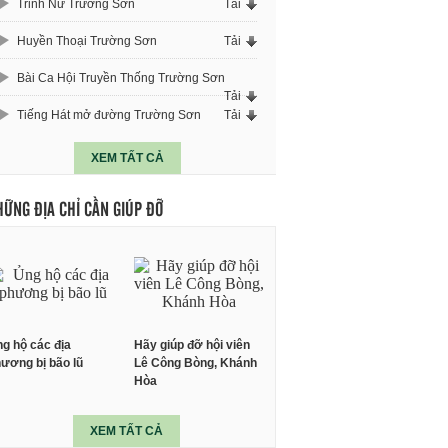
Trinh Nữ Trường Sơn
Tải
Huyền Thoại Trường Sơn
Tải
Bài Ca Hội Truyền Thống Trường Sơn
Tải
Tiếng Hát mở đường Trường Sơn
Tải
XEM TẤT CẢ
HỮNG ĐỊA CHỈ CẦN GIÚP ĐỠ
g hộ các địa
Hãy giúp đỡ hội viên
ương bị bão lũ
Lê Công Bòng, Khánh
Hòa
XEM TẤT CẢ