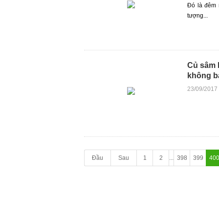
Đó là đêm 
tượng...
Củ sâm N
không b
23/09/2017
Đầu
Sau
1
2
...
398
399
40