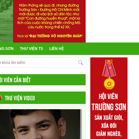
NG SƠN
THƯ VIỆN TS
LIÊN HỆ
ỘI VIÊN CẦN BIẾT
THƯ VIỆN VIDEO