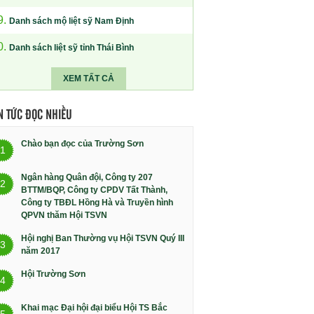
9.
Danh sách mộ liệt sỹ Nam Định
0.
Danh sách liệt sỹ tỉnh Thái Bình
XEM TẤT CẢ
N TỨC ĐỌC NHIỀU
Chào bạn đọc của Trường Sơn
1
Ngân hàng Quân đội, Công ty 207
2
BTTM/BQP, Công ty CPDV Tất Thành,
Công ty TBĐL Hồng Hà và Truyền hình
QPVN thăm Hội TSVN
Hội nghị Ban Thường vụ Hội TSVN Quý III
3
năm 2017
Hội Trường Sơn
4
Khai mạc Đại hội đại biểu Hội TS Bắc
5