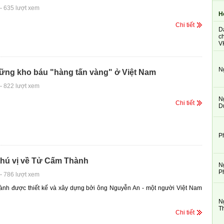
-
635 lượt xem
H
Chi tiết
D
ch
V
N
hững kho báu "hàng tấn vàng" ở Việt Nam
-
822 lượt xem
N
Chi tiết
D
P
thú vị về Tử Cấm Thành
N
P
-
786 lượt xem
nh được thiết kế và xây dựng bởi ông Nguyễn An - một người Việt Nam
N
T
Chi tiết