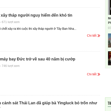
 xây tháp người nguy hiểm đến khó tin
M
-
671 lượt xem
Ph
0
 chết xảy ra khi cuộc thi xây tháp người ở Tây Ban Nha...
Chi tiết
 máy bay Đức trở về sau 40 năm bị cướp
-
746 lượt xem
Chi tiết
TH
n cảnh sát Thái Lan đã giúp bà Yingluck bỏ trốn như
?