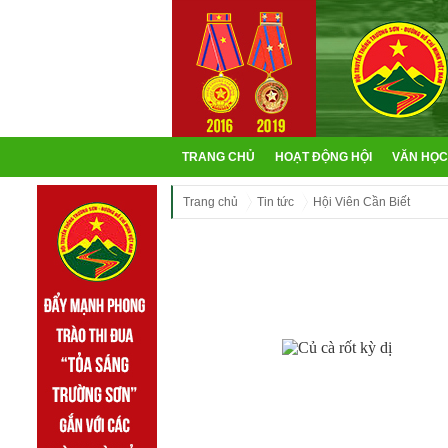
TRANG CHỦ
HOẠT ĐỘNG HỘI
VĂN HỌC
Trang chủ
Tin tức
Hội Viên Cần Biết