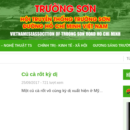
 – NGHỆ THUẬT TS
CHÍNH TRỊ - KINH TẾ - XÃ HỘI
GƯƠNG SÁNG TRƯỜ
H
Củ cà rốt kỳ dị
25/09/2017
-
721 lượt xem
Một củ cà rốt vô cùng kỳ dị xuất hiện ở Mỹ...