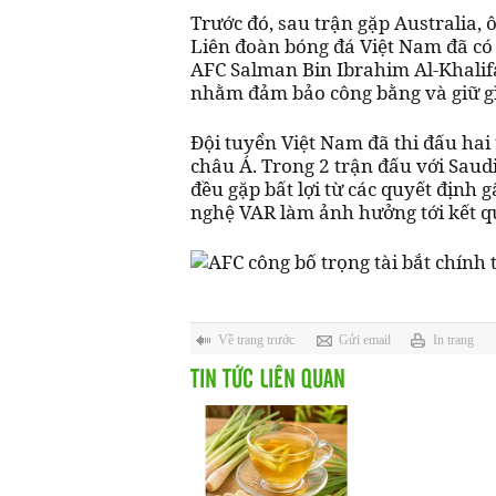
Trước đó, sau trận gặp Australia,
Liên đoàn bóng đá Việt Nam đã có 
AFC Salman Bin Ibrahim Al-Khalifa
nhằm đảm bảo công bằng và giữ gìn
Đội tuyển Việt Nam đã thi đấu hai
châu Á. Trong 2 trận đấu với Saud
đều gặp bất lợi từ các quyết định 
nghệ VAR làm ảnh hưởng tới kết q
Về trang trước
Gửi email
In trang
TIN TỨC LIÊN QUAN