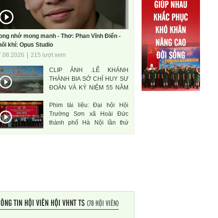
ong nhớ mong manh - Thơ: Phan Vĩnh Điển -
ối khí: Opus Studio
7.08.2026
|
215 lượt xem
CLIP ẢNH .LỄ KHÁNH
THÀNH BIA SỞ CHỈ HUY SƯ
ĐOÀN VÀ KỶ NIỆM 55 NĂM
THÀNH LẬP SƯ ĐOÀN 471
Phim tài liệu: Đại hội Hội
ANH HÙNG
Trường Sơn xã Hoài Đức
thành phố Hà Nội lần thứ
nhất, nhiệm kì 2026-2031
ÔNG TIN HỘI VIÊN HỘI VHNT TS
(78 HỘI VIÊN)