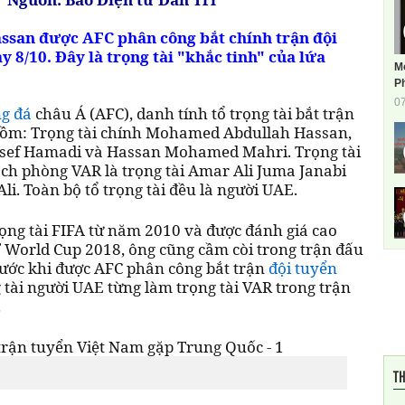
san được AFC phân công bắt chính trận đội
 8/10. Đây là trọng tài "khắc tinh" của lứa
M
Ph
0
g đá
châu Á (AFC), danh tính tổ trọng tài bắt trận
 gồm: Trọng tài chính Mohamed Abdullah Hassan,
sef Hamadi và Hassan Mohamed Mahri. Trọng tài
ách phòng VAR là trọng tài Amar Ali Juma Janabi
. Toàn bộ tổ trọng tài đều là người UAE.
ọng tài FIFA từ năm 2010 và được đánh giá cao
Ở World Cup 2018, ông cũng cầm còi trong trận đấu
rước khi được AFC phân công bắt trận
đội tuyển
 tài người UAE từng làm trọng tài VAR trong trận
.
TH