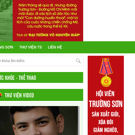
NG SƠN
THƯ VIỆN TS
LIÊN HỆ
ỨC KHỎE - THỂ THAO
THƯ VIỆN VIDEO