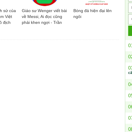
ch sử của
Giáo sư Wenger viết bài
Bóng đá hiện đại lên
m Việt
về Messi, Ai đọc cũng
ngôi
ô địch
phải khen ngợi - Trần
n Bình
Nho An - Sưu tầm
0
0
0
c
0
0
0
0
0