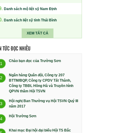
9.
Danh sách mộ liệt sỹ Nam Định
0.
Danh sách liệt sỹ tỉnh Thái Bình
XEM TẤT CẢ
N TỨC ĐỌC NHIỀU
Chào bạn đọc của Trường Sơn
1
Ngân hàng Quân đội, Công ty 207
2
BTTM/BQP, Công ty CPDV Tất Thành,
Công ty TBĐL Hồng Hà và Truyền hình
QPVN thăm Hội TSVN
Hội nghị Ban Thường vụ Hội TSVN Quý III
3
năm 2017
Hội Trường Sơn
4
Khai mạc Đại hội đại biểu Hội TS Bắc
5