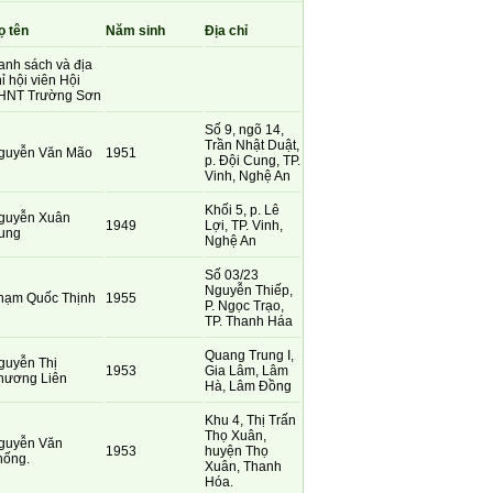
ọ tên
Năm sinh
Địa chỉ
anh sách và địa
ỉ hội viên Hội
HNT Trường Sơn
Số 9, ngõ 14,
Trần Nhật Duật,
guyễn Văn Mão
1951
p. Đội Cung, TP.
Vinh, Nghệ An
Khối 5, p. Lê
guyễn Xuân
1949
Lợi, TP. Vinh,
ung
Nghệ An
Số 03/23
Nguyễn Thiếp,
hạm Quốc Thịnh
1955
P. Ngọc Trạo,
TP. Thanh Háa
Quang Trung I,
guyễn Thị
1953
Gia Lâm, Lâm
hương Liên
Hà, Lâm Đồng
Khu 4, Thị Trấn
Thọ Xuân,
guyễn Văn
1953
huyện Thọ
hống.
Xuân, Thanh
Hóa.