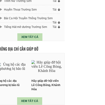
Trinh Nữ Trường Sơn
Tải
Huyền Thoại Trường Sơn
Tải
Bài Ca Hội Truyền Thống Trường Sơn
Tải
Tiếng Hát mở đường Trường Sơn
Tải
XEM TẤT CẢ
HỮNG ĐỊA CHỈ CẦN GIÚP ĐỠ
g hộ các địa
Hãy giúp đỡ hội viên
ương bị bão lũ
Lê Công Bòng, Khánh
Hòa
XEM TẤT CẢ