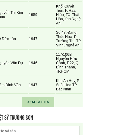
Khối Quyết
Tiến, P. Hàa
guyễn Thị Kim
1959
Hiếu, TX. Thái
hoa
Hòa, tỉnh Nghệ
An.
Số 47, Đặng
Thúc Hứa, P.
ê Đức Lân
1947
Trường Thi, TP.
Vinh, Nghệ An
117/106B
Nguyễn Hữu
guyễn Văn Dụ
1946
Cảnh, P.22, Q.
Bình Thạnh,
TP.HCM
Khu An Huy, P.
àm Đình Văn
1947
Suối Hoa,TP
Bắc Ninh
XEM TẤT CẢ
ỆT SỸ TRƯỜNG SƠN