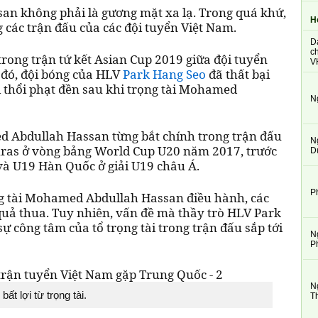
n không phải là gương mặt xa lạ. Trong quá khứ,
H
g các trận đấu của các đội tuyển Việt Nam.
D
ch
trong trận tứ kết Asian Cup 2019 giữa đội tuyển
V
 đó, đội bóng của HLV
Park Hang Seo
đã thất bại
bị thổi phạt đền sau khi trọng tài Mohamed
N
ed Abdullah Hassan từng bắt chính trong trận đấu
N
ras ở vòng bảng World Cup U20 năm 2017, trước
D
và U19 Hàn Quốc ở giải U19 châu Á.
P
ng tài Mohamed Abdullah Hassan điều hành, các
quả thua. Tuy nhiên, vấn đề mà thầy trò HLV Park
ự công tâm của tổ trọng tài trong trận đấu sắp tới
N
P
N
ất lợi từ trọng tài.
T