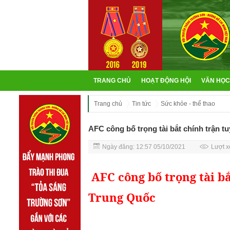
TRANG CHỦ
HOẠT ĐỘNG HỘI
VĂN HỌC
Trang chủ
Tin tức
Sức khỏe - thể thao
AFC công bố trọng tài bắt chính trận 
Ngày đăng: 12:57 05/10/2021
Lượt x
AFC công bố trọng tài b
Trung Quốc