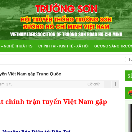
 – NGHỆ THUẬT TS
CHÍNH TRỊ - KINH TẾ - XÃ HỘI
GƯƠNG SÁNG TRƯỜ
tuyển Việt Nam gặp Trung Quốc
S
em: 375
Cỡ chữ
ắt chính trận tuyển Việt Nam gặp
Nguồn: Báo Điện tử Dân Trí