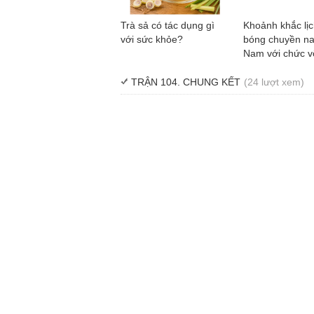
Trà sả có tác dụng gì
Khoảnh khắc lị
với sức khỏe?
bóng chuyền na
Nam với chức v
SEA V.Cup Thiê
TRẬN 104. CHUNG KẾT
(24 lượt xem)