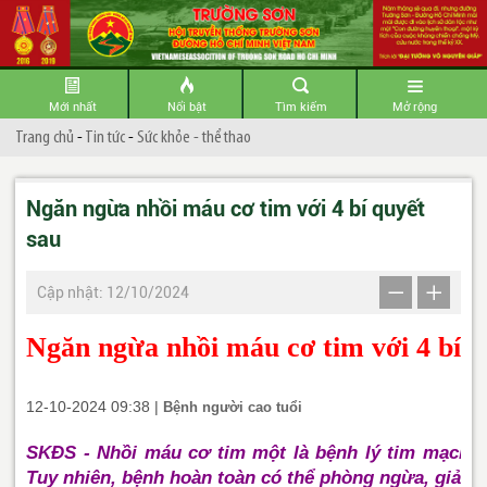
Mới nhất
Nổi bật
Tìm kiếm
Mở rộng
Trang chủ
-
Tin tức
-
Sức khỏe - thể thao
Ngăn ngừa nhồi máu cơ tim với 4 bí quyết
sau
Cập nhật: 12/10/2024
Ngăn ngừa nhồi máu cơ tim với 4 bí q
12-10-2024 09:38 |
Bệnh người cao tuổi
SKĐS - Nhồi máu cơ tim một là bệnh lý tim mạch n
Tuy nhiên, bệnh hoàn toàn có thể phòng ngừa, giảm 