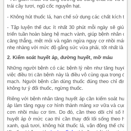
trái cây tươi, ngũ cốc nguyên hạt.
- Không hút thuốc lá, hạn chế sử dụng các chất kích thí
- Tập luyện thể dục ít nhất 30 phút mỗi ngày sẽ giúp 
triển tuần hoàn bàng hệ mạch vành, giúp bệnh nhân cảm
căng thẳng, mệt mỏi và ngăn ngừa nguy cơ nhồi máu c
nhẹ nhàng với mức độ gắng sức vừa phải, tốt nhất là đi 
2. Kiểm soát huyết áp, đường huyết, mỡ máu
Những người bệnh có các bệnh lý nền như tăng huyết
việc điều trị căn bệnh này là điều vô cùng qua trọng để
mạch. Người bệnh cần dùng thuốc đúng theo chỉ định 
không tự ý đổi thuốc, ngừng thuốc.
Riêng với bệnh nhân tăng huyết áp cần kiểm soát huyế
áp làm tăng nguy cơ hình thành mảng xơ vữa và cục m
cơn nhồi máu cơ tim. Do đó, cần theo dõi chỉ số huy
huyết áp ở mức cao thì cần thay đổi lối sống theo hư
xanh, quả tươi, không hút thuốc lá, vận động thể chất