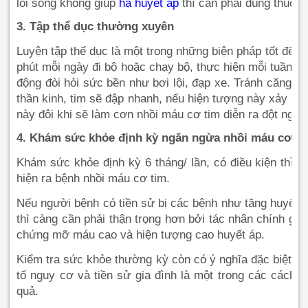
lối sống không giúp
hạ huyết áp
thì cần phải dùng thuốc t
3. Tập thể dục thường xuyên
Luyện tập thể dục là một trong những biện pháp tốt để b
phút mỗi ngày đi bộ hoặc chạy bộ, thực hiện mỗi tuần hai
động đòi hỏi sức bền như bơi lội, đạp xe. Tránh căng th
thần kinh, tim sẽ đập nhanh, nếu hiện tượng này xảy ra 
này đôi khi sẽ làm cơn nhồi máu cơ tim diễn ra đột ngột,
4. Khám sức khỏe định kỳ ngăn ngừa nhồi máu cơ ti
Khám sức khỏe định kỳ 6 tháng/ lần, có điều kiện thì kh
hiện ra bệnh nhồi máu cơ tim.
Nếu người bệnh có tiền sử bị các bệnh như tăng huyết á
thì càng cần phải thận trọng hơn bởi tác nhân chính g
chứng mỡ máu cao và hiện tượng cao huyết áp.
Kiểm tra sức khỏe thường kỳ còn có ý nghĩa đặc biệt q
tố nguy cơ và tiền sử gia đình là một trong các cách 
quả.