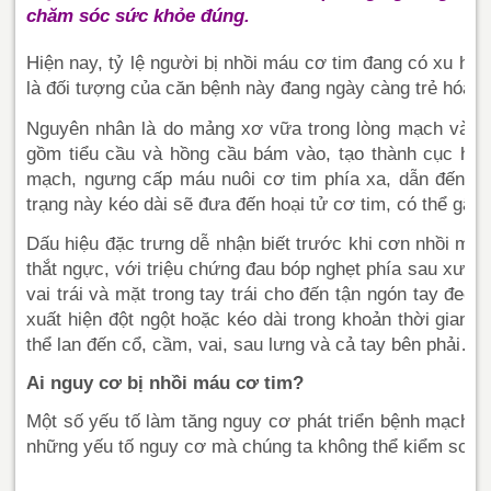
chăm sóc sức khỏe đúng.
Hi
ện nay, tỷ lệ người bị nhồi máu cơ tim đang có xu hướ
là đối tượng của căn bệnh này đang ngày càng trẻ hóa.
Nguyên nhân là do mảng xơ vữa trong lòng mạch vành 
gồm tiểu cầu và hồng cầu bám vào, tạo thành cục huyết
mạch, ngưng cấp máu nuôi cơ tim phía xa, dẫn đến cơ
trạng này kéo dài sẽ đưa đến hoại tử cơ tim, có thể
gây 
Dấu hiệu đặc trưng dễ nhận biết trước khi cơn nhồi máu
thắt ngực, với triệu chứng đau bóp nghẹt phía sau xương
vai trái và mặt trong tay trái cho đến tận ngón tay đeo
xuất hiện đột ngột hoặc kéo dài trong khoản thời gian 2
thể lan đến cổ, cầm, vai, sau lưng và cả tay bên phải…
Ai nguy cơ bị nhồi máu cơ tim?
Một số yếu tố làm tăng nguy cơ phát triển bệnh mạch v
những yếu tố nguy cơ mà chúng ta không thể kiểm soát,