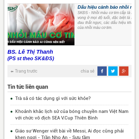
Dấu hiệu cảnh báo nhồi máu 
SKĐS - Nhồi máu cơ tim cấp là một
vong ở mọi độ tuổi, đặc biệt là n
đau thắt ngực, các dấu hiệu khác d
của nhồi máu cơ tim.
BS. Lê Thị Thanh
(PS st theo SK&ĐS)
Trang trước
chia sẻ
Tin tức liên quan
Trà sả có tác dụng gì với sức khỏe?
Khoảnh khắc lịch sử của bóng chuyền nam Việt Nam
với chức vô địch SEA V.Cup Thiên Bình
Giáo sư Wenger viết bài về Messi, Ai đọc cũng phải
khen ngợi - Trần Nho An - Sưu tầm