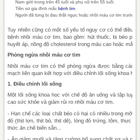
Nam giới trong trên 45 tuổi và phụ nữ trên 55 tuổi.
Tiền sử gia đình mắc
bệnh tim
.
Người đã từng bị đau thắt ngực hoặc nhồi máu cơ tim trước đó
Tuy nhiên cũng có một số yếu tố nguy cơ có thể điều ch
bệnh nhồi máu cơ tim, bao gồm: hút thuốc, bị béo phì 
huyết áp, nồng độ cholesterol trong máu cao hoặc mắc 
Phòng ngừa nhồi máu cơ tim
Nhồi máu cơ tim có thể phòng ngừa được bằng cách đi
mạch liên quan kết hợp với điều chỉnh lối sống khoa học
1. Điều chỉnh lối sống
Một lối sống khoa học với chế độ ăn uống và tập luyện
cao sức khỏe và giảm rủi ro nhồi máu cơ tim.
- Hạn chế các loại chất béo có hại có nhiều trong mỡ, da
đỏ (thịt lợn, thịt bò, thịt dê), lòng đỏ trứng, tôm, thực
thức ăn chế biến sẵn...
- Ăn giảm muối và tăng cường bổ sung chất xơ và cá