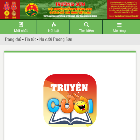
Mới nhất
Nổi bật
Tìm kiếm
Mở rộng
Trang chủ
-
Tin tức
-
Nụ cười Trường Sơn