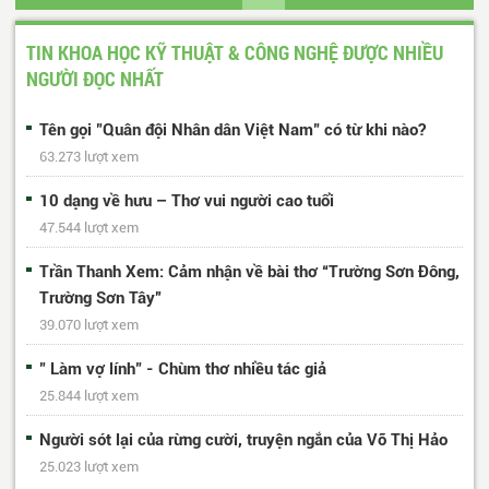
63
64
Trang cuối
TIN KHOA HỌC KỸ THUẬT & CÔNG NGHỆ ĐƯỢC NHIỀU
NGƯỜI ĐỌC NHẤT
Tên gọi "Quân đội Nhân dân Việt Nam" có từ khi nào?
63.273 lượt xem
10 dạng về hưu – Thơ vui người cao tuổi
47.544 lượt xem
Trần Thanh Xem: Cảm nhận về bài thơ “Trường Sơn Đông,
Trường Sơn Tây”
39.070 lượt xem
" Làm vợ lính" - Chùm thơ nhiều tác giả
25.844 lượt xem
Người sót lại của rừng cười, truyện ngắn của Võ Thị Hảo
25.023 lượt xem