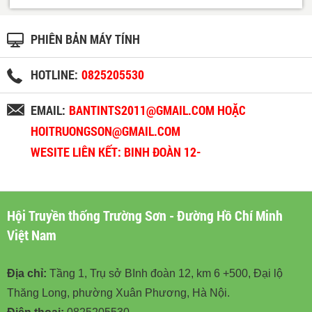
PHIÊN BẢN MÁY TÍNH
HOTLINE:
0825205530
EMAIL:
BANTINTS2011@GMAIL.COM HOẶC
HOITRUONGSON@GMAIL.COM
WESITE LIÊN KẾT: BINH ĐOÀN 12-
BINHDOAN12.VN
Hội Truyền thống Trường Sơn - Đường Hồ Chí Minh
Việt Nam
Địa chỉ:
Tầng 1, Trụ sở BInh đoàn 12, km 6 +500, Đại lộ
Thăng Long, phường Xuân Phương, Hà Nội.