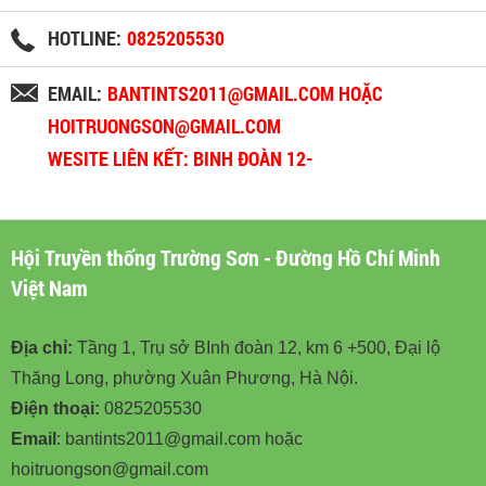
HOTLINE:
0825205530
EMAIL:
BANTINTS2011@GMAIL.COM HOẶC
HOITRUONGSON@GMAIL.COM
WESITE LIÊN KẾT: BINH ĐOÀN 12-
BINHDOAN12.VN
Hội Truyền thống Trường Sơn - Đường Hồ Chí Minh
Việt Nam
Địa chỉ:
Tầng 1, Trụ sở BInh đoàn 12, km 6 +500, Đại lộ
Thăng Long, phường Xuân Phương, Hà Nội.
Điện thoại:
0825205530
Email
: bantints2011@gmail.com hoặc
hoitruongson@gmail.com