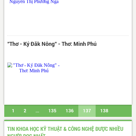
"Thơ - Ký Đăk Nông" - Thơ: Minh Phú
1
2
...
135
136
137
138
139
...
488
489
Trang cuối
TIN KHOA HỌC KỸ THUẬT & CÔNG NGHỆ ĐƯỢC NHIỀU
NGƯỜI ĐỌC NHẤT