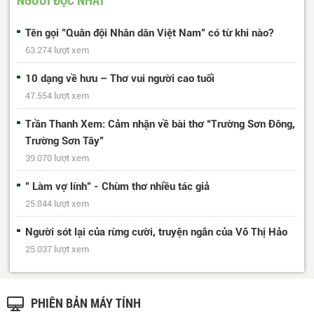
Tên gọi "Quân đội Nhân dân Việt Nam" có từ khi nào?
63.274 lượt xem
10 dạng về hưu – Thơ vui người cao tuổi
47.554 lượt xem
Trần Thanh Xem: Cảm nhận về bài thơ “Trường Sơn Đông,
Trường Sơn Tây”
39.070 lượt xem
" Làm vợ lính" - Chùm thơ nhiều tác giả
25.844 lượt xem
Người sót lại của rừng cười, truyện ngắn của Võ Thị Hảo
25.037 lượt xem
PHIÊN BẢN MÁY TÍNH