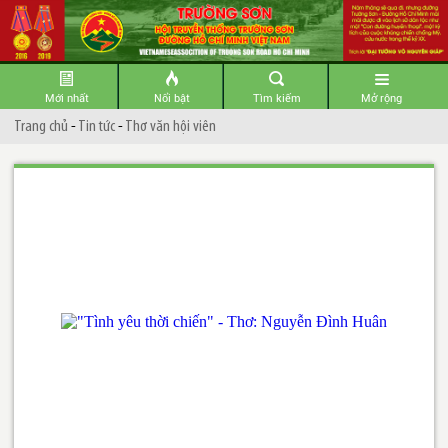
Mới nhất
Nổi bật
Tìm kiếm
Mở rộng
Trang chủ
-
Tin tức
-
Thơ văn hội viên