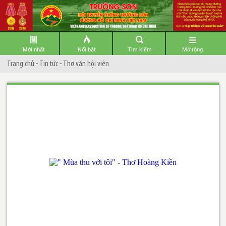
Mới nhất
Nổi bật
Tìm kiếm
Mở rộng
Trang chủ
-
Tin tức
-
Thơ văn hội viên