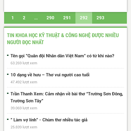
1
2
...
290
291
292
293
294
...
487
488
Trang cuối
TIN KHOA HỌC KỸ THUẬT & CÔNG NGHỆ ĐƯỢC NHIỀU
NGƯỜI ĐỌC NHẤT
Tên gọi "Quân đội Nhân dân Việt Nam" có từ khi nào?
63.269 lượt xem
10 dạng về hưu – Thơ vui người cao tuổi
47.492 lượt xem
Trần Thanh Xem: Cảm nhận về bài thơ “Trường Sơn Đông,
Trường Sơn Tây”
39.069 lượt xem
" Làm vợ lính" - Chùm thơ nhiều tác giả
25.839 lượt xem