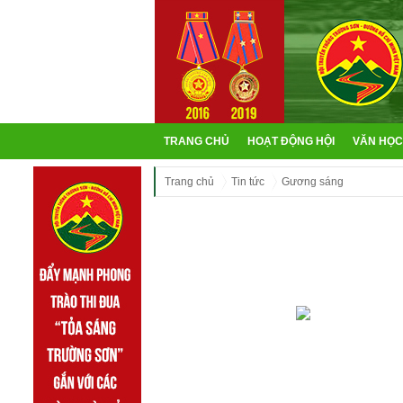
TRANG CHỦ
HOẠT ĐỘNG HỘI
VĂN HỌC
Trang chủ
Tin tức
Gương sáng