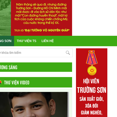
NG SƠN
THƯ VIỆN TS
LIÊN HỆ
ƯƠNG SÁNG
THƯ VIỆN VIDEO