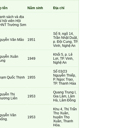
ọ tên
Năm sinh
Địa chỉ
anh sách và địa
ỉ hội viên Hội
HNT Trường Sơn
Số 9, ngõ 14,
Trần Nhật Duật,
guyễn Văn Mão
1951
p. Đội Cung, TP.
Vinh, Nghệ An
Khối 5, p. Lê
guyễn Xuân
1949
Lợi, TP. Vinh,
ung
Nghệ An
Số 03/23
Nguyễn Thiếp,
hạm Quốc Thịnh
1955
P. Ngọc Trạo,
TP. Thanh Háa
Quang Trung I,
guyễn Thị
1953
Gia Lâm, Lâm
hương Liên
Hà, Lâm Đồng
Khu 4, Thị Trấn
Thọ Xuân,
guyễn Văn
1953
huyện Thọ
hống.
Xuân, Thanh
Hóa.