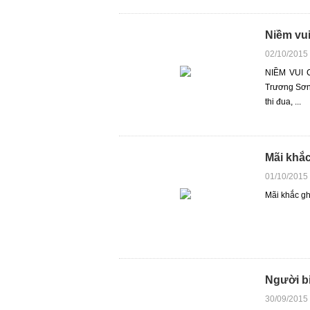
Niềm vui
02/10/2015
NIỀM VUI C
Trương Sơn -
thi đua, ...
Mãi khắc
01/10/2015
Mãi khắc gh
Người b
30/09/2015