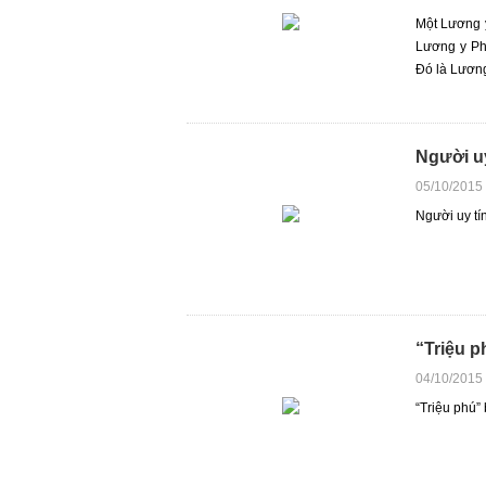
Một Lương y
Lương y P
Đó là Lương
Người uy
05/10/2015
Người uy tí
“Triệu 
04/10/2015
“Triệu phú”