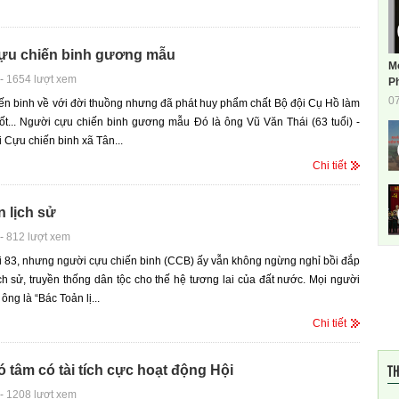
ựu chiến binh gương mẫu
M
-
1654 lượt xem
Ph
0
ến binh về với đời thuồng nhưng đã phát huy phẩm chất Bộ đội Cụ Hồ làm
tốt... Người cựu chiến binh gương mẫu Đó là ông Vũ Văn Thái (63 tuổi) -
i Cựu chiến binh xã Tân...
Chi tiết
 lịch sử
-
812 lượt xem
i 83, nhưng người cựu chiến binh (CCB) ấy vẫn không ngừng nghỉ bồi đắp
ịch sử, truyền thống dân tộc cho thế hệ tương lai của đất nước. Mọi người
 ông là “Bác Toản lị...
Chi tiết
TH
 tâm có tài tích cực hoạt động Hội
-
1208 lượt xem