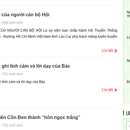
N
 của người cán bộ Hội
T
-
698 lượt xem
ỦA NGƯỜI CÁN BỘ HỘI Là ủy viên ban chấp hành hội Truyền Thống
 Đường Hồ Chí Minh Việt Nam tỉnh Lào Cai phụ trách mảng tuyên truyền
L
Chi tiết
N
 ghi tình cảm và lời dạy của Bác
-
761 lượt xem
Đ
i tình cảm và lời dạy của Bác
Chi tiết
LI
iến Cồn Đen thành “hòn ngọc trắng”
-
702 lượt xem