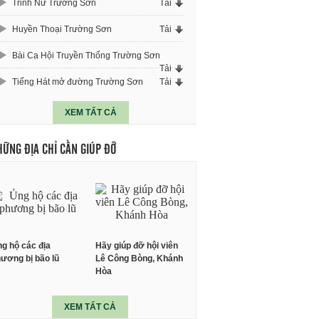
Trinh Nữ Trường Sơn
Tải
Huyền Thoại Trường Sơn
Tải
Bài Ca Hội Truyền Thống Trường Sơn
Tải
Tiếng Hát mở đường Trường Sơn
Tải
XEM TẤT CẢ
HỮNG ĐỊA CHỈ CẦN GIÚP ĐỠ
g hộ các địa
Hãy giúp đỡ hội viên
ương bị bão lũ
Lê Công Bòng, Khánh
Hòa
XEM TẤT CẢ