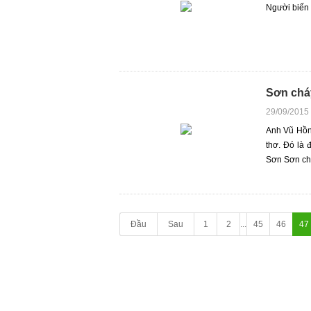
Người biến 
Sơn chá
29/09/2015
Anh Vũ Hồn
thơ. Đó là
Sơn Sơn chá
Đầu
Sau
1
2
...
45
46
47