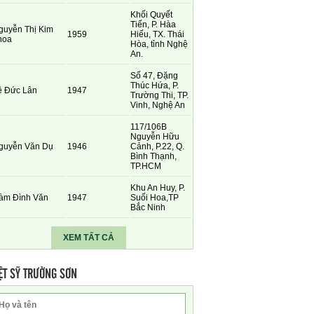
Khối Quyết
Tiến, P. Hàa
guyễn Thị Kim
1959
Hiếu, TX. Thái
hoa
Hòa, tỉnh Nghệ
An.
Số 47, Đặng
Thúc Hứa, P.
ê Đức Lân
1947
Trường Thi, TP.
Vinh, Nghệ An
117/106B
Nguyễn Hữu
guyễn Văn Dụ
1946
Cảnh, P.22, Q.
Bình Thạnh,
TP.HCM
Khu An Huy, P.
àm Đình Văn
1947
Suối Hoa,TP
Bắc Ninh
XEM TẤT CẢ
ỆT SỸ TRƯỜNG SƠN