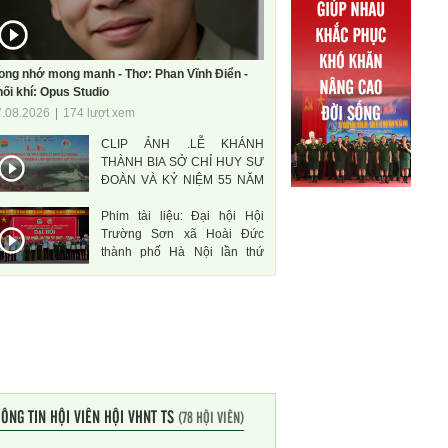
ong nhớ mong manh - Thơ: Phan Vĩnh Điển -
ối khí: Opus Studio
7.08.2026
|
174 lượt xem
CLIP ẢNH .LỄ KHÁNH
THÀNH BIA SỞ CHỈ HUY SƯ
ĐOÀN VÀ KỶ NIỆM 55 NĂM
THÀNH LẬP SƯ ĐOÀN 471
Phim tài liệu: Đại hội Hội
ANH HÙNG
Trường Sơn xã Hoài Đức
thành phố Hà Nội lần thứ
nhất, nhiệm kì 2026-2031
ÔNG TIN HỘI VIÊN HỘI VHNT TS
(78 HỘI VIÊN)