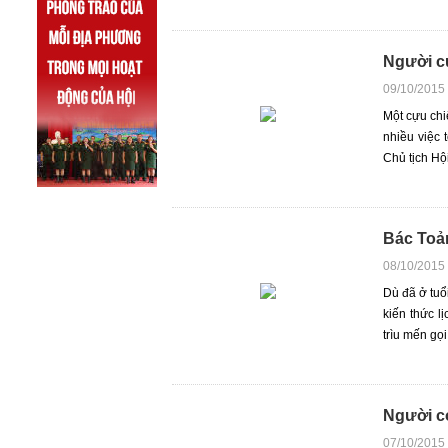
Người c
09/10/2015
Một cựu chi
nhiều việc 
Chủ tịch Hộ
Bác Toản
08/10/2015
Dù đã ở tuổ
kiến thức l
trìu mến gọi
Người có
07/10/2015