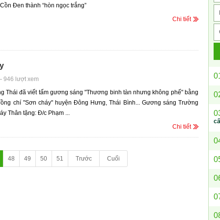
Cồn Đen thành “hòn ngọc trắng”
Chi tiết
y
0
-
946 lượt xem
g Thái đã viết tấm gương sáng "Thương binh tàn nhưng không phế" bằng
0
 đồng chí "Sơn cháy" huyện Đông Hưng, Thái Bình... Gương sáng Trường
0
y Thân tặng: Đ/c Phạm ...
c
Chi tiết
0
0
48
49
50
51
Trước
Cuối
0
0
0