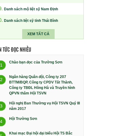
9.
Danh sách mộ liệt sỹ Nam Định
0.
Danh sách liệt sỹ tỉnh Thái Bình
XEM TẤT CẢ
N TỨC ĐỌC NHIỀU
Chào bạn đọc của Trường Sơn
1
Ngân hàng Quân đội, Công ty 207
2
BTTM/BQP, Công ty CPDV Tất Thành,
Công ty TBĐL Hồng Hà và Truyền hình
QPVN thăm Hội TSVN
Hội nghị Ban Thường vụ Hội TSVN Quý III
3
năm 2017
Hội Trường Sơn
4
Khai mạc Đại hội đại biểu Hội TS Bắc
5