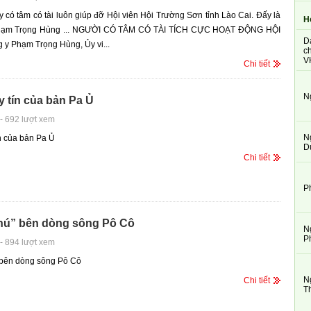
 có tâm có tài luôn giúp đỡ Hội viên Hội Trường Sơn tỉnh Lào Cai. Đấy là
H
hạm Trọng Hùng ... NGƯỜI CÓ TÂM CÓ TÀI TÍCH CỰC HOẠT ĐỘNG HỘI
D
 y Phạm Trọng Hùng, Ủy vi...
ch
V
Chi tiết
N
 tín của bản Pa Ủ
-
692 lượt xem
N
n của bản Pa Ủ
D
Chi tiết
P
phú” bên dòng sông Pô Cô
N
P
-
894 lượt xem
 bên dòng sông Pô Cô
N
Chi tiết
T