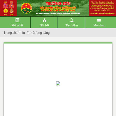
Mới nhất
Nổi bật
Tìm kiếm
Mở rộng
Trang chủ
-
Tin tức
-
Gương sáng