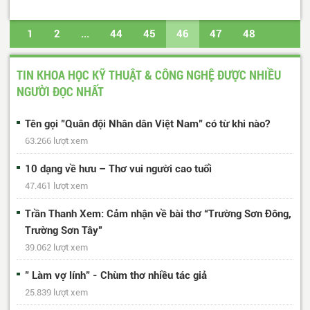
1
2
...
44
45
46
47
48
...
50
51
Trang cuối
TIN KHOA HỌC KỸ THUẬT & CÔNG NGHỆ ĐƯỢC NHIỀU
NGƯỜI ĐỌC NHẤT
Tên gọi "Quân đội Nhân dân Việt Nam" có từ khi nào?
63.266 lượt xem
10 dạng về hưu – Thơ vui người cao tuổi
47.461 lượt xem
Trần Thanh Xem: Cảm nhận về bài thơ “Trường Sơn Đông,
Trường Sơn Tây”
39.062 lượt xem
" Làm vợ lính" - Chùm thơ nhiều tác giả
25.839 lượt xem