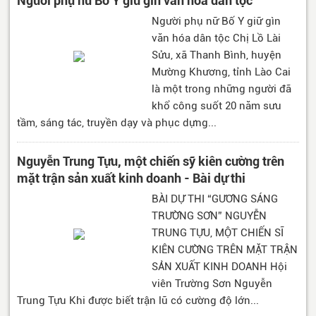
Người phụ nữ Bố Y giữ gìn văn hóa dân tộc
Người phụ nữ Bố Y giữ gìn
văn hóa dân tộc Chị Lồ Lài
Sửu, xã Thanh Bình, huyện
Mường Khương, tỉnh Lào Cai
là một trong những người đã
khổ công suốt 20 năm sưu
tầm, sáng tác, truyền dạy và phục dựng...
Nguyễn Trung Tựu, một chiến sỹ kiên cường trên
mặt trận sản xuất kinh doanh - Bài dự thi
BÀI DỰ THI “GƯƠNG SÁNG
TRƯỜNG SƠN” NGUYỄN
TRUNG TỰU, MỘT CHIẾN SĨ
KIÊN CƯỜNG TRÊN MẶT TRẬN
SẢN XUẤT KINH DOANH Hội
viên Trường Sơn Nguyễn
Trung Tựu Khi được biết trận lũ có cường độ lớn...