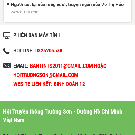
Người sót lại của rừng cười, truyện ngắn của Võ Thị Hảo
24.938 lượt xem
PHIÊN BẢN MÁY TÍNH
HOTLINE:
0825205530
EMAIL:
BANTINTS2011@GMAIL.COM HOẶC
HOITRUONGSON@GMAIL.COM
WESITE LIÊN KẾT: BINH ĐOÀN 12-
BINHDOAN12.VN
Hội Truyền thống Trường Sơn - Đường Hồ Chí Minh
Việt Nam