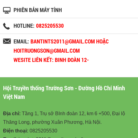
PHIÊN BẢN MÁY TÍNH
HOTLINE:
0825205530
EMAIL:
BANTINTS2011@GMAIL.COM HOẶC
HOITRUONGSON@GMAIL.COM
WESITE LIÊN KẾT: BINH ĐOÀN 12-
BINHDOAN12.VN
Hội Truyền thống Trường Sơn - Đường Hồ Chí Minh
Việt Nam
Địa chỉ:
Tầng 1, Trụ sở BInh đoàn 12, km 6 +500, Đại lộ
Thăng Long, phường Xuân Phương, Hà Nội.
Điện thoại:
0825205530