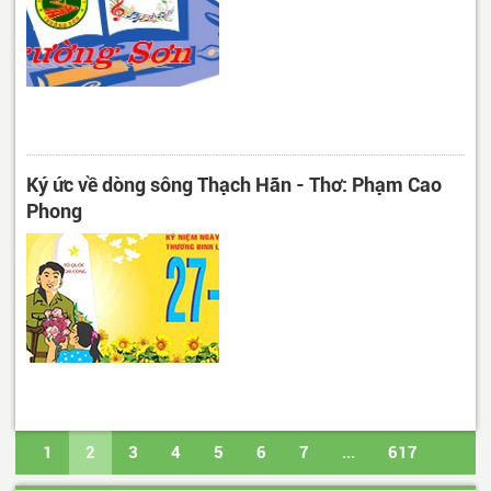
Ký ức về dòng sông Thạch Hãn - Thơ: Phạm Cao
Phong
1
2
3
4
5
6
7
...
617