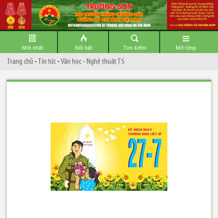
Mới nhất
Nổi bật
Tìm kiếm
Mở rộng
Trang chủ
-
Tin tức
-
Văn học - Nghệ thuật TS