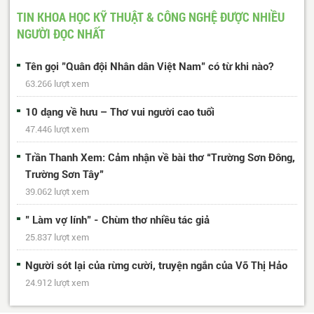
618
Trang cuối
TIN KHOA HỌC KỸ THUẬT & CÔNG NGHỆ ĐƯỢC NHIỀU
NGƯỜI ĐỌC NHẤT
Tên gọi "Quân đội Nhân dân Việt Nam" có từ khi nào?
63.266 lượt xem
10 dạng về hưu – Thơ vui người cao tuổi
47.446 lượt xem
Trần Thanh Xem: Cảm nhận về bài thơ “Trường Sơn Đông,
Trường Sơn Tây”
39.062 lượt xem
" Làm vợ lính" - Chùm thơ nhiều tác giả
25.837 lượt xem
Người sót lại của rừng cười, truyện ngắn của Võ Thị Hảo
24.912 lượt xem