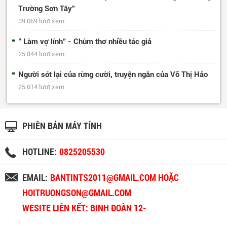
Trường Sơn Tây”
39.069 lượt xem
" Làm vợ lính" - Chùm thơ nhiều tác giả
25.844 lượt xem
Người sót lại của rừng cười, truyện ngắn của Võ Thị Hảo
25.014 lượt xem
PHIÊN BẢN MÁY TÍNH
HOTLINE:
0825205530
EMAIL:
BANTINTS2011@GMAIL.COM HOẶC
HOITRUONGSON@GMAIL.COM
WESITE LIÊN KẾT: BINH ĐOÀN 12-
BINHDOAN12.VN