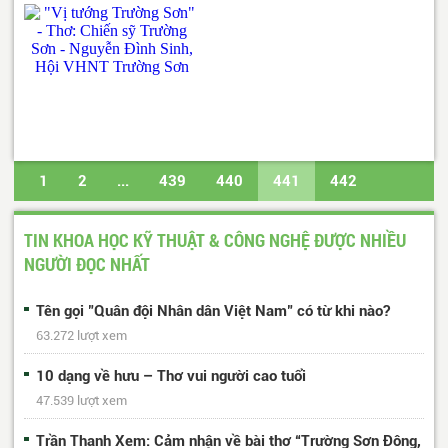
1
2
...
439
440
441
442
443
...
617
618
Trang cuối
TIN KHOA HỌC KỸ THUẬT & CÔNG NGHỆ ĐƯỢC NHIỀU
NGƯỜI ĐỌC NHẤT
Tên gọi "Quân đội Nhân dân Việt Nam" có từ khi nào?
63.272 lượt xem
10 dạng về hưu – Thơ vui người cao tuổi
47.539 lượt xem
Trần Thanh Xem: Cảm nhận về bài thơ “Trường Sơn Đông,