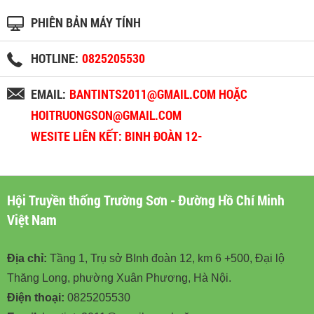
PHIÊN BẢN MÁY TÍNH
HOTLINE:
0825205530
EMAIL:
BANTINTS2011@GMAIL.COM HOẶC
HOITRUONGSON@GMAIL.COM
WESITE LIÊN KẾT: BINH ĐOÀN 12-
BINHDOAN12.VN
Hội Truyền thống Trường Sơn - Đường Hồ Chí Minh
Việt Nam
Địa chỉ:
Tầng 1, Trụ sở BInh đoàn 12, km 6 +500, Đại lộ
Thăng Long, phường Xuân Phương, Hà Nội.
Điện thoại:
0825205530