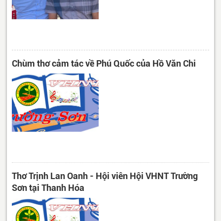
Chùm thơ cảm tác về Phú Quốc của Hồ Văn Chi
Thơ Trịnh Lan Oanh - Hội viên Hội VHNT Trường
Sơn tại Thanh Hóa