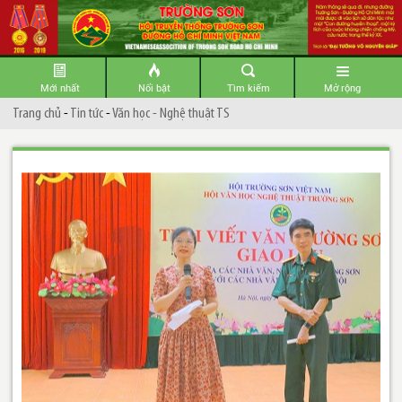
Mới nhất
Nổi bật
Tìm kiếm
Mở rộng
Trang chủ
-
Tin tức
-
Văn học - Nghệ thuật TS