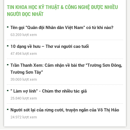
...
617
618
Trang cuối
TIN KHOA HỌC KỸ THUẬT & CÔNG NGHỆ ĐƯỢC NHIỀU
NGƯỜI ĐỌC NHẤT
Tên gọi "Quân đội Nhân dân Việt Nam" có từ khi nào?
63.269 lượt xem
10 dạng về hưu – Thơ vui người cao tuổi
47.494 lượt xem
Trần Thanh Xem: Cảm nhận về bài thơ “Trường Sơn Đông,
Trường Sơn Tây”
39.069 lượt xem
" Làm vợ lính" - Chùm thơ nhiều tác giả
25.840 lượt xem
Người sót lại của rừng cười, truyện ngắn của Võ Thị Hảo
24.972 lượt xem