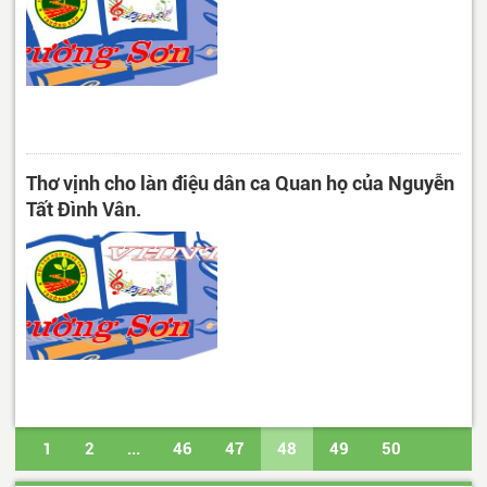
Thơ vịnh cho làn điệu dân ca Quan họ của Nguyễn
Tất Đình Vân.
1
2
...
46
47
48
49
50