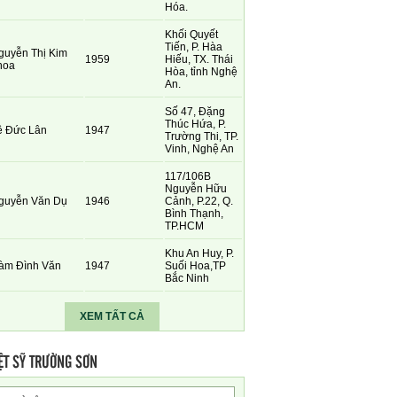
Hóa.
Khối Quyết
Tiến, P. Hàa
guyễn Thị Kim
1959
Hiếu, TX. Thái
hoa
Hòa, tỉnh Nghệ
An.
Số 47, Đặng
Thúc Hứa, P.
ê Đức Lân
1947
Trường Thi, TP.
Vinh, Nghệ An
117/106B
Nguyễn Hữu
guyễn Văn Dụ
1946
Cảnh, P.22, Q.
Bình Thạnh,
TP.HCM
Khu An Huy, P.
àm Đình Văn
1947
Suối Hoa,TP
Bắc Ninh
XEM TẤT CẢ
ỆT SỸ TRƯỜNG SƠN