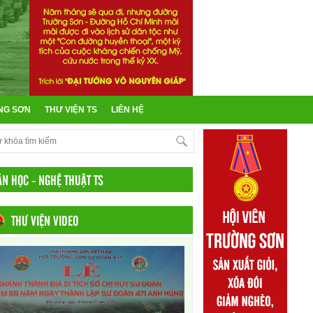
NG SƠN
THƯ VIỆN TS
LIÊN HỆ
ĂN HỌC - NGHỆ THUẬT TS
THƯ VIỆN VIDEO