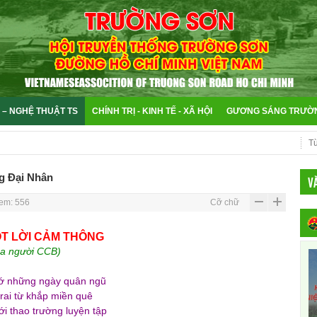
 – NGHỆ THUẬT TS
CHÍNH TRỊ - KINH TẾ - XÃ HỘI
GƯƠNG SÁNG TRƯỜ
g Đại Nhân
V
em: 556
Cỡ chữ
T LỜI CẢM THÔNG
ủa người CCB)
ớ những ngày quân ngũ
rai từ khắp miền quê
i thao trường luyện tập