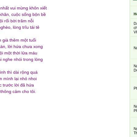
nhất vui mừng khôn xiết
H
khăn, cuộc sống bộn bề
i rối bời trăm nỗi
D
hèo, lòng trĩu tái tê
ch
V
 già thêm một tuổi
àn, lời hứa chưa xong
N
i một thời lửa máu
i nghe nhói trong lòng
N
D
nh thì dài rộng quá
 mình lại nhỏ nhoi
c trước lời đã hứa
P
 thông cảm cho tôi.
N
P
N
T