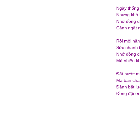
Ngày thống 
Nhưng khó 
Nhớ đồng độ
Cảnh ngặt ng
Rồi mỗi năm
Sức nhanh t
Nhớ đồng độ
Mà nhiều kh
Đất nước mì
Mà bàn chân
Đành bất lự
Đồng đội ơi