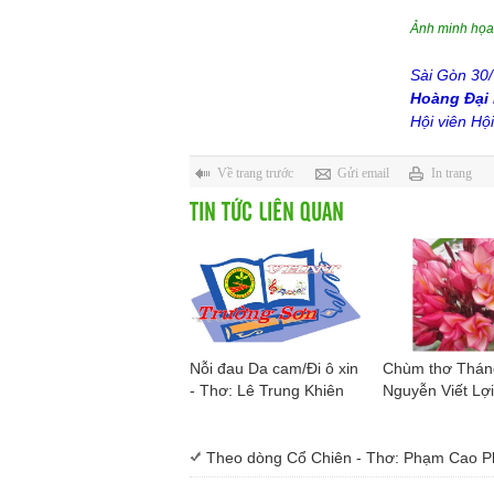
Ảnh minh họa
Sài Gòn 30
Hoàng Đại
Hội viên H
Về trang trước
Gửi email
In trang
TIN TỨC LIÊN QUAN
Nỗi đau Da cam/Đi ô xin
Chùm thơ Tháng
- Thơ: Lê Trung Khiên
Nguyễn Viết Lợi
Theo dòng Cổ Chiên - Thơ: Phạm Cao 