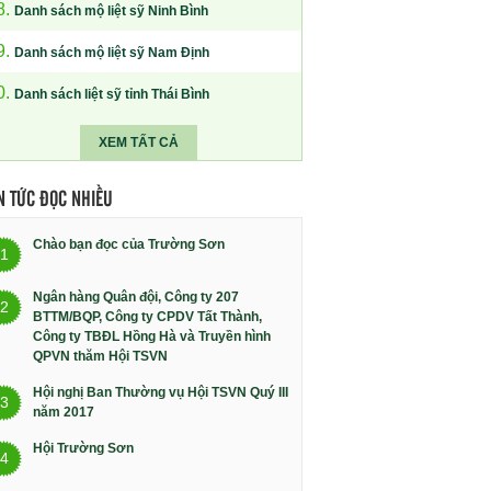
8.
Danh sách mộ liệt sỹ Ninh Bình
9.
Danh sách mộ liệt sỹ Nam Định
0.
Danh sách liệt sỹ tỉnh Thái Bình
XEM TẤT CẢ
N TỨC ĐỌC NHIỀU
Chào bạn đọc của Trường Sơn
1
Ngân hàng Quân đội, Công ty 207
2
BTTM/BQP, Công ty CPDV Tất Thành,
Công ty TBĐL Hồng Hà và Truyền hình
QPVN thăm Hội TSVN
Hội nghị Ban Thường vụ Hội TSVN Quý III
3
năm 2017
Hội Trường Sơn
4