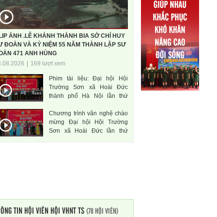
LIP ẢNH .LỄ KHÁNH THÀNH BIA SỞ CHỈ HUY
Ư ĐOÀN VÀ KỶ NIỆM 55 NĂM THÀNH LẬP SƯ
OÀN 471 ANH HÙNG
3.08.2026
|
169 lượt xem
Phim tài liệu: Đại hội Hội
Trường Sơn xã Hoài Đức
thành phố Hà Nội lần thứ
nhất, nhiệm kì 2026-2031
Chương trình văn nghệ chào
mừng Đại hội Hội Trường
Sơn xã Hoài Đức lần thứ
nhất, nhiệm kì 2026-2031
ÔNG TIN HỘI VIÊN HỘI VHNT TS
(78 HỘI VIÊN)