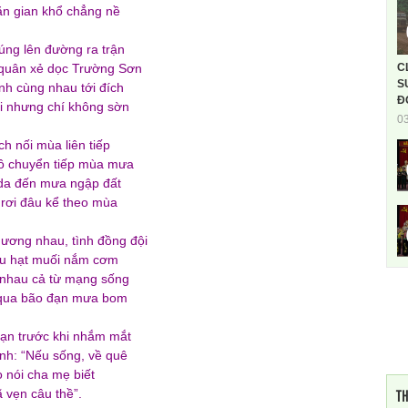
ăn gian khổ chẳng nề
úng lên đường ra trận
C
quân xẻ dọc Trường Sơn
S
nh cùng nhau tới đích
Đ
i nhưng chí không sờn
0
ch nối mùa liên tiếp
ô chuyển tiếp mùa mưa
da đến mưa ngập đất
rơi đâu kể theo mùa
hương nhau, tình đồng đội
au hạt muối nắm cơm
nhau cả từ mạng sống
qua bão đạn mưa bom
ạn trước khi nhắm mắt
nh: “Nếu sống, về quê
 nói cha mẹ biết
TH
ã vẹn câu thề”.