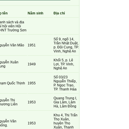
ọ tên
Năm sinh
Địa chỉ
anh sách và địa
ỉ hội viên Hội
HNT Trường Sơn
Số 9, ngõ 14,
Trần Nhật Duật,
guyễn Văn Mão
1951
p. Đội Cung, TP.
Vinh, Nghệ An
Khối 5, p. Lê
guyễn Xuân
1949
Lợi, TP. Vinh,
ung
Nghệ An
Số 03/23
Nguyễn Thiếp,
hạm Quốc Thịnh
1955
P. Ngọc Trạo,
TP. Thanh Háa
Quang Trung I,
guyễn Thị
1953
Gia Lâm, Lâm
hương Liên
Hà, Lâm Đồng
Khu 4, Thị Trấn
Thọ Xuân,
guyễn Văn
1953
huyện Thọ
hống.
Xuân, Thanh