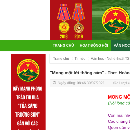
TRANG CHỦ
HOẠT ĐỘNG HỘI
VĂN HỌC
Trang chủ
Tin tức
Văn học - Nghệ thuật TS
"Mong một lời thông cảm" - Thơ: Hoàn
Ngày đăng: 08:46 30/07/2021
Lượt x
MONG MỘ
(Nỗi lòng c
Còn mãi nh
Các chàng t
Quen dần vớ