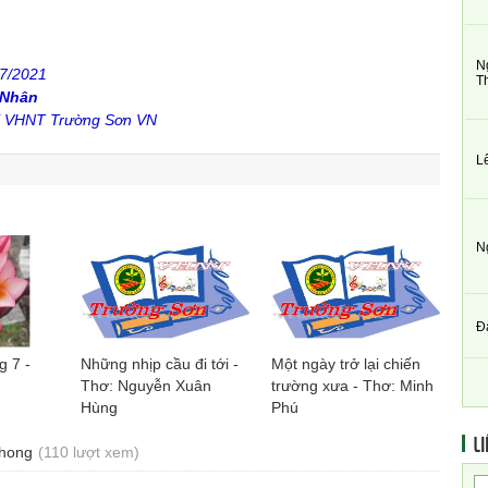
N
/7/2021
T
 Nhân
ội VHNT Trường Sơn VN
L
N
Đ
 7 -
Những nhịp cầu đi tới -
Một ngày trở lại chiến
Thơ: Nguyễn Xuân
trường xưa - Thơ: Minh
Hùng
Phú
LI
Phong
(110 lượt xem)