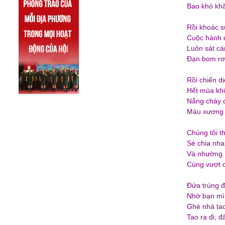
Bao khó kh
Rồi khoác s
Cuộc hành 
Luôn sát cá
Đạn bom rơ
Rồi chiến dị
Hết mùa kh
Nắng cháy 
Máu xương 
Chúng tôi t
Sẻ chia nh
Và nhường 
Cùng vượt 
Đứa trúng đ
Nhờ bạn mì
Ghé nhà tao
Tao ra đi, đ