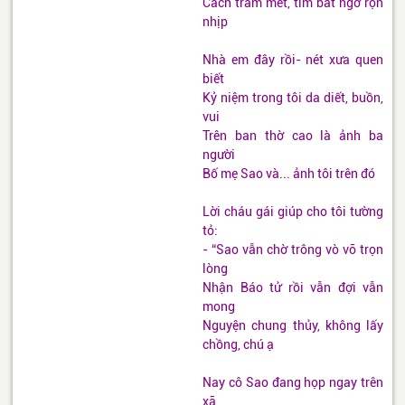
Cách trăm mét, tim bất ngờ rộn
nhịp
Nhà em đây rồi- nét xưa quen
biết
Kỷ niệm trong tôi da diết, buồn,
vui
Trên ban thờ cao là ảnh ba
người
Bố mẹ Sao và... ảnh tôi trên đó
Lời cháu gái giúp cho tôi tường
tỏ:
- “Sao vẫn chờ trông vò võ trọn
lòng
Nhận Báo tử rồi vẫn đợi vẫn
mong
Nguyện chung thủy, không lấy
chồng, chú ạ
Nay cô Sao đang họp ngay trên
xã