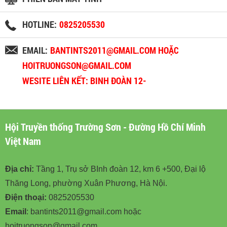
HOTLINE:
0825205530
EMAIL:
BANTINTS2011@GMAIL.COM HOẶC
HOITRUONGSON@GMAIL.COM
WESITE LIÊN KẾT: BINH ĐOÀN 12-
BINHDOAN12.VN
Hội Truyền thống Trường Sơn - Đường Hồ Chí Minh
Việt Nam
Địa chỉ:
Tầng 1, Trụ sở BInh đoàn 12, km 6 +500, Đại lộ
Thăng Long, phường Xuân Phương, Hà Nội.
Điện thoại:
0825205530
Email
: bantints2011@gmail.com hoặc
hoitruongson@gmail.com