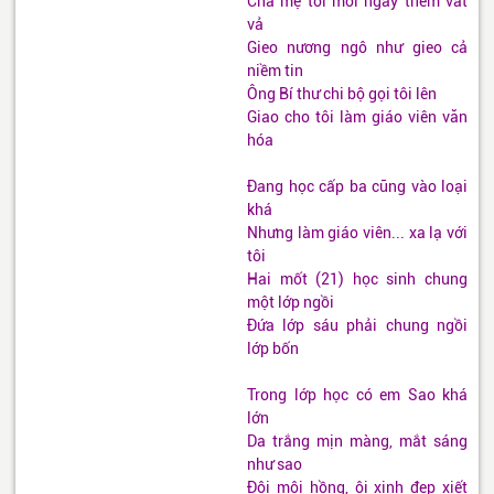
Cha mẹ tôi mỗi ngày thêm vất
vả
Gieo nương ngô như gieo cả
niềm tin
Ông Bí thư chi bộ gọi tôi lên
Giao cho tôi làm giáo viên văn
hóa
Đang học cấp ba cũng vào loại
khá
Nhưng làm giáo viên... xa lạ với
tôi
Hai mốt (21) học sinh chung
một lớp ngồi
Đứa lớp sáu phải chung ngồi
lớp bốn
Trong lớp học có em Sao khá
lớn
Da trắng mịn màng, mắt sáng
như sao
Đôi môi hồng, ôi xinh đẹp xiết