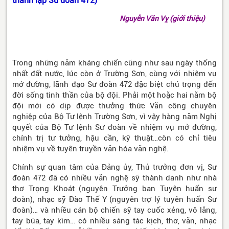
thành lập Sư đoàn 472)
Nguyễn Văn Vỵ (giới thiệu)
Trong những năm kháng chiến cũng như sau ngày thống
nhất đất nước, lúc còn ở Trường Sơn, cùng với nhiệm vụ
mở đường, lãnh đạo Sư đoàn 472 đặc biệt chú trọng đến
đời sống tinh thần của bộ đội. Phải một hoặc hai năm bộ
đội mới có dịp được thưởng thức Văn công chuyên
nghiệp của Bộ Tư lệnh Trường Sơn, vì vậy hàng năm Nghị
quyết của Bộ Tư lệnh Sư đoàn về nhiệm vụ mở đường,
chính trị tư tưởng, hậu cần, kỹ thuật…còn có chỉ tiêu
nhiệm vụ về tuyên truyền văn hóa văn nghệ.
Chính sự quan tâm của Đảng ủy, Thủ trưởng đơn vị, Sư
đoàn 472 đã có nhiều văn nghệ sỹ thành danh như nhà
thơ Trọng Khoát (nguyên Trưởng ban Tuyên huấn sư
đoàn), nhạc sỹ Đào Thế Y (nguyên trợ lý tuyên huấn Sư
đoàn)… và nhiều cán bộ chiến sỹ tay cuốc xẻng, vô lăng,
tay búa, tay kìm… có nhiều sáng tác kịch, thơ, văn, nhạc