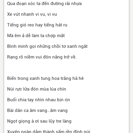
Qua đoạn xóc ta đến đường rải nhựa
Xe vút nhanh vi vu, vi vu
Tiếng gió reo hay tiếng hát ru
Mà êm ả dễ làm ta chợp mắt
Bình minh gọi những chồi tơ xanh ngắt
Rạng rỡ niềm vui đón nắng trở về.
Biển trong xanh tung hoa trắng hả hê
Núi rực lửa đón mùa lúa chín
Buổi chia tay nhìn nhau bịn rịn
Bài dân ca âm vang…âm vang
Ngọt giọng à ơi sau lũy tre làng
Xuyên ngàn dặm thành sấm rền đỉnh núi.