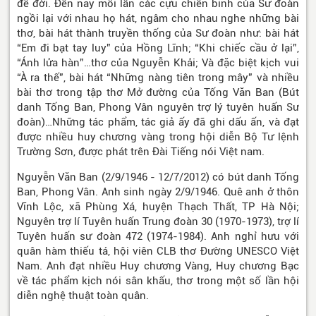
để đời. Đến nay mỗi lần các cựu chiến binh của Sư đoàn
ngồi lại với nhau họ hát, ngâm cho nhau nghe những bài
thơ, bài hát thành truyền thống của Sư đoàn như: bài hát
“Em đi bạt tay luy” của Hồng Lĩnh; “Khi chiếc cầu ở lại”,
“Ánh lửa hàn”…thơ của Nguyễn Khải; Và đặc biệt kịch vui
“À ra thế”, bài hát “Những nàng tiên trong mây” và nhiều
bài thơ trong tập thơ Mở đường của Tống Văn Ban (Bút
danh Tống Ban, Phong Vân nguyên trợ lý tuyên huấn Sư
đoàn)…Những tác phẩm, tác giả ấy đã ghi dấu ấn, và đạt
được nhiều huy chương vàng trong hội diễn Bộ Tư lệnh
Trường Sơn, được phát trên Đài Tiếng nói Việt nam.
Nguyễn Văn Ban (2/9/1946 - 12/7/2012) có bút danh Tống
Ban, Phong Vân. Anh sinh ngày 2/9/1946. Quê anh ở thôn
Vĩnh Lộc, xã Phùng Xá, huyện Thạch Thất, TP Hà Nội;
Nguyên trợ lí Tuyên huấn Trung đoàn 30 (1970-1973), trợ lí
Tuyên huấn sư đoàn 472 (1974-1984). Anh nghỉ hưu với
quân hàm thiếu tá, hội viên CLB thơ Đường UNESCO Việt
Nam. Anh đạt nhiều Huy chương Vàng, Huy chương Bạc
về tác phẩm kịch nói sân khấu, thơ trong một số lần hội
diễn nghệ thuật toàn quân.