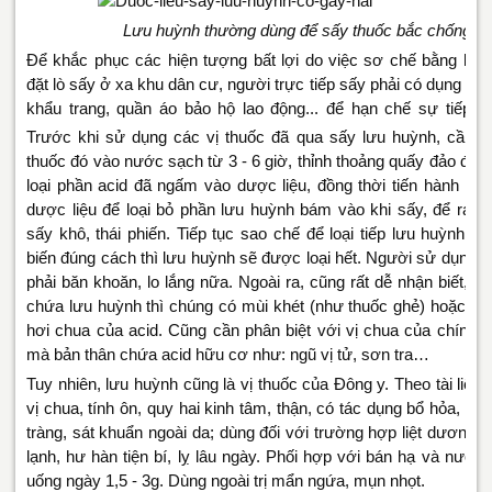
Lưu huỳnh thường dùng để sấy thuốc bắc chống m
Để khắc phục các hiện tượng bất lợi do việc sơ chế bằng lưu 
đặt lò sấy ở xa khu dân cư, người trực tiếp sấy phải có dụng cụ 
khẩu trang, quần áo bảo hộ lao động... để hạn chế sự tiếp 
Trước khi sử dụng các vị thuốc đã qua sấy lưu huỳnh, cần p
thuốc đó vào nước sạch từ 3 - 6 giờ, thỉnh thoảng quấy đảo đều
loại phần acid đã ngấm vào dược liệu, đồng thời tiến hành rử
dược liệu để loại bỏ phần lưu huỳnh bám vào khi sấy, để ráo 
sấy khô, thái phiến. Tiếp tục sao chế để loại tiếp lưu huỳnh. 
biến đúng cách thì lưu huỳnh sẽ được loại hết. Người sử dụng k
phải băn khoăn, lo lắng nữa. Ngoài ra, cũng rất dễ nhận biết, n
chứa lưu huỳnh thì chúng có mùi khét (như thuốc ghẻ) hoặc khi
hơi chua của acid. Cũng cần phân biệt với vị chua của chính 
mà bản thân chứa acid hữu cơ như: ngũ vị tử, sơn tra…
Tuy nhiên, lưu huỳnh cũng là vị thuốc của Đông y. Theo tài liệu 
vị chua, tính ôn, quy hai kinh tâm, thận, có tác dụng bổ hỏa, trá
tràng, sát khuẩn ngoài da; dùng đối với trường hợp liệt dương, 
lạnh, hư hàn tiện bí, lỵ lâu ngày. Phối hợp với bán hạ và nước
uống ngày 1,5 - 3g. Dùng ngoài trị mẩn ngứa, mụn nhọt.