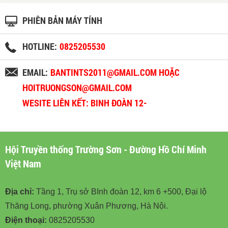
PHIÊN BẢN MÁY TÍNH
HOTLINE:
0825205530
EMAIL:
BANTINTS2011@GMAIL.COM HOẶC
HOITRUONGSON@GMAIL.COM
WESITE LIÊN KẾT: BINH ĐOÀN 12-
BINHDOAN12.VN
Hội Truyền thống Trường Sơn - Đường Hồ Chí Minh
Việt Nam
Địa chỉ:
Tầng 1, Trụ sở BInh đoàn 12, km 6 +500, Đại lộ
Thăng Long, phường Xuân Phương, Hà Nội.
Điện thoại:
0825205530