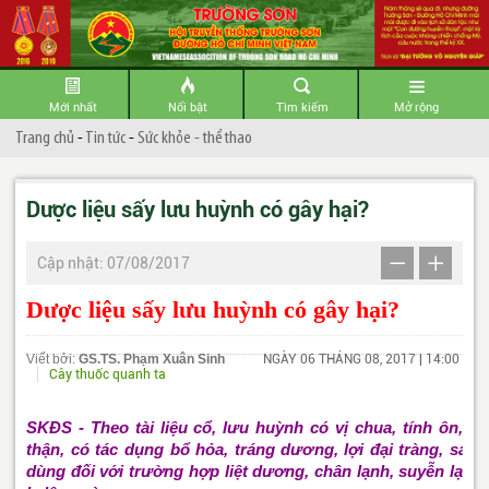
Mới nhất
Nổi bật
Tìm kiếm
Mở rộng
Trang chủ
-
Tin tức
-
Sức khỏe - thể thao
Dược liệu sấy lưu huỳnh có gây hại?
Cập nhật: 07/08/2017
Dược liệu sấy lưu huỳnh có gây hại?
Viết bởi:
GS.TS. Phạm Xuân Sinh
NGÀY 06 THÁNG 08, 2017 | 14:00
Cây thuốc quanh ta
SKĐS - Theo tài liệu cổ, lưu huỳnh có vị chua, tính ôn, qu
thận, có tác dụng bổ hỏa, tráng dương, lợi đại tràng, sát 
dùng đối với trường hợp liệt dương, chân lạnh, suyễn lạnh, 