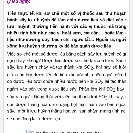
lỵ lâu ngày.
Trên thực tế, khi sơ chế một số vị thuốc sau thu hoạch, n
hành sấy lưu huỳnh để làm chín dược liệu và diệt các nấm
lưu huỳnh thường tiến hành với các vị thuốc mà trong t
nhiều tinh bột như các vị hoài sơn, cát căn… hoặc làm m
liệu như đương quy, bạch chỉ, ngưu tất… Ngoài ra, người t
xông lưu huỳnh thường kỳ để bảo quản dược liệu.
Việc sơ chế một số dược liệu bằng cách sấy lưu huỳnh có gây 
dụng hay không? Dược liệu được sơ chế khi còn tươi. Sau khi 
sấy, lưu huỳnh cháy và tạo thành khí SO
, khí này sẽ luồn l
2
giữa các lớp dược liệu để tiếp xúc với phía bên ngoài của dược
do dược liệu tươi chứa nhiều nước nên khí SO
lại tạo thành a
2
ngấm vào bên trong dược liệu sấy. Phần lớn khí SO
bay lên 
2
sấy ra ngoài. Đồng thời với việc tạo thành khí SO
khi sấy, một
2
còn được thăng hoa dưới dạng bột mịn, bám vào bên ngoài dượ
sấy, một ít lưu huỳnh thăng hoa và sản phẩm mang tính acid 
sẽ còn đọng lại ở dược liệu.