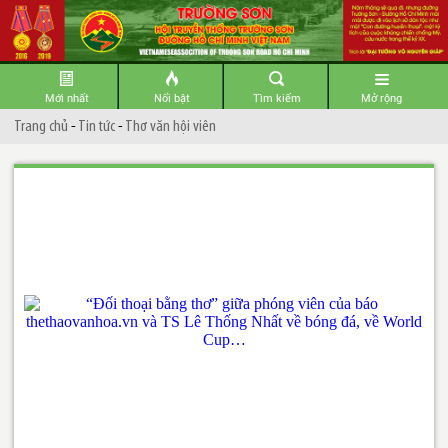
Mới nhất
Nổi bật
Tìm kiếm
Mở rộng
Trang chủ
-
Tin tức
-
Thơ văn hội viên