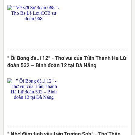
" Ôi Bóng đá..! 12" - Thơ vui của Trần Thanh Hà Lữ
đoàn 532 – Binh đoàn 12 tại Đà Nẵng
" Nhớ đêm tình yêu trên Trường Sơn" - Thơ Thân