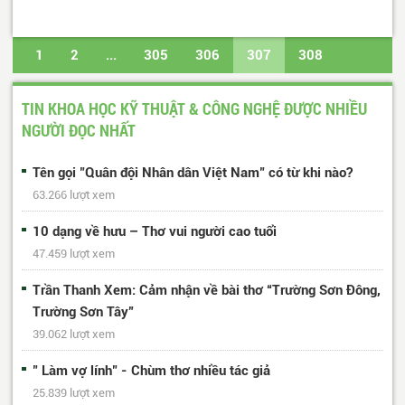
1
2
...
305
306
307
308
309
...
487
488
Trang cuối
TIN KHOA HỌC KỸ THUẬT & CÔNG NGHỆ ĐƯỢC NHIỀU
NGƯỜI ĐỌC NHẤT
Tên gọi "Quân đội Nhân dân Việt Nam" có từ khi nào?
63.266 lượt xem
10 dạng về hưu – Thơ vui người cao tuổi
47.459 lượt xem
Trần Thanh Xem: Cảm nhận về bài thơ “Trường Sơn Đông,
Trường Sơn Tây”
39.062 lượt xem
" Làm vợ lính" - Chùm thơ nhiều tác giả
25.839 lượt xem