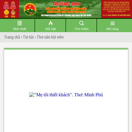
Mới nhất
Nổi bật
Tìm kiếm
Mở rộng
Trang chủ
-
Tin tức
-
Thơ văn hội viên