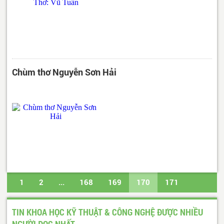
Chùm thơ Nguyễn Sơn Hải
1
2
...
168
169
170
171
172
...
488
489
Trang cuối
TIN KHOA HỌC KỸ THUẬT & CÔNG NGHỆ ĐƯỢC NHIỀU
NGƯỜI ĐỌC NHẤT