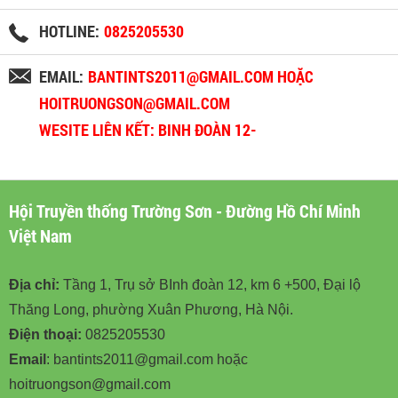
HOTLINE:
0825205530
EMAIL:
BANTINTS2011@GMAIL.COM HOẶC
HOITRUONGSON@GMAIL.COM
WESITE LIÊN KẾT: BINH ĐOÀN 12-
BINHDOAN12.VN
Hội Truyền thống Trường Sơn - Đường Hồ Chí Minh
Việt Nam
Địa chỉ:
Tầng 1, Trụ sở BInh đoàn 12, km 6 +500, Đại lộ
Thăng Long, phường Xuân Phương, Hà Nội.
Điện thoại:
0825205530
Email
: bantints2011@gmail.com hoặc
hoitruongson@gmail.com