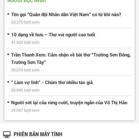
Tên gọi "Quân đội Nhân dân Việt Nam" có từ khi nào?
63.275 lượt xem
10 dạng về hưu – Thơ vui người cao tuổi
47.560 lượt xem
Trần Thanh Xem: Cảm nhận về bài thơ “Trường Sơn Đông,
Trường Sơn Tây”
39.074 lượt xem
" Làm vợ lính" - Chùm thơ nhiều tác giả
25.846 lượt xem
Người sót lại của rừng cười, truyện ngắn của Võ Thị Hảo
25.057 lượt xem
PHIÊN BẢN MÁY TÍNH